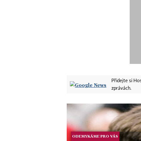
Přidejte si H
zprávách.
ODEMYKÁME PRO VÁS