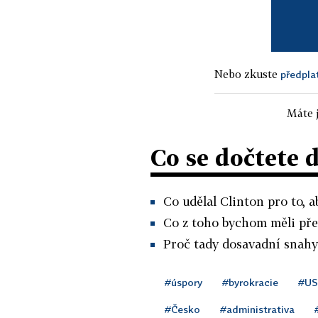
Nebo zkuste
předpla
Máte j
Co se dočtete 
Co udělal Clinton pro to, a
Co z toho bychom měli pře
Proč tady dosavadní snahy
#úspory
#byrokracie
#U
#Česko
#administrativa