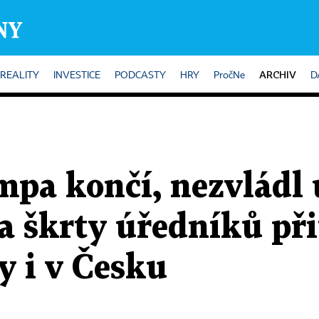
ARCHIV
REALITY
INVESTICE
PODCASTY
HRY
PročNe
D
pa končí, nezvládl u
na škrty úředníků p
y i v Česku