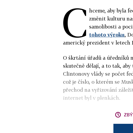
C
hceme, aby byla fe
změnit kulturu naš
samolibosti a poc
tohoto výroku
, D
americký prezident v letech 
O škrtání úřadů a úředníků ml
skutečně dělají, a to tak, aby 
Clintonovy vlády se počet f
což je číslo, o kterém se Mu
přechod na vyřizování záleži
internet byl v plenkách.
ZBÝ