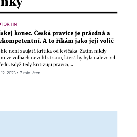
ánky
UTOR HN
ískej konec. Česká pravice je prázdná a
ekompetentní. A to říkám jako její volič
hle není zaujatá kritika od levičáka. Zatím nikdy
em ve volbách nevolil stranu, která by byla nalevo od
ředu. Když tedy kritizuju pravici,...
 12. 2023 ▪ 7 min. čtení