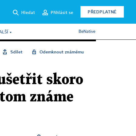
PŘEDPLATNÉ
Hledat
Přihlásit se
BeNative
ALŠÍ
Sdílet
Odemknout známému
šetřit skoro
řitom známe