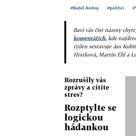
#Babiš Andrej
#politici
#
Baví vás číst názory chytr
komentářích
, kde najdet
týden sestavuje Jan Kubit
Hrstková, Martin Ehl a L
Rozrušily vás
zprávy a cítíte
stres?
Rozptylte se
logickou
hádankou