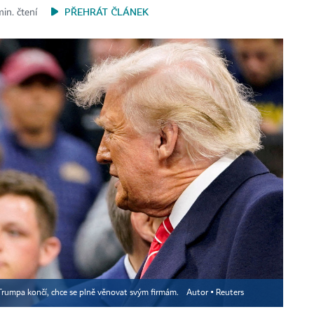
PŘEHRÁT ČLÁNEK
in. čtení
Trumpa končí, chce se plně věnovat svým firmám.
Autor ▪
Reuters