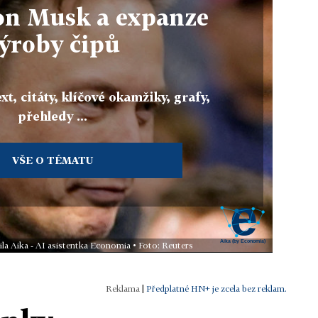
lon Musk a expanze
ýroby čipů
xt, citáty, klíčové okamžiky, grafy,
přehledy ...
VŠE O TÉMATU
ila Aika - AI asistentka Economia • Foto: Reuters
|
Předplatné HN+ je zcela bez reklam.