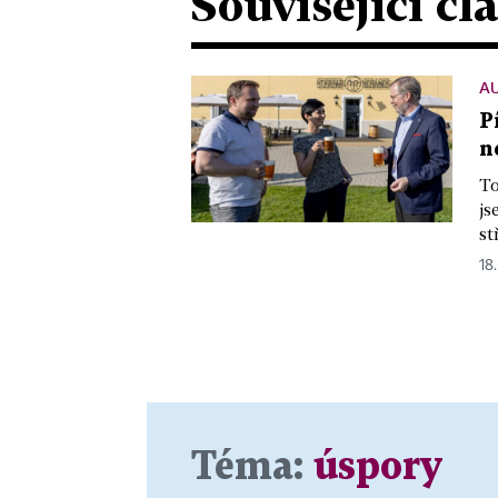
Související čl
A
P
n
To
js
st
18.
Téma:
úspory