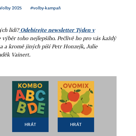
Volby 2025
#volby-kampaň
ých lidí?
Odebírejte newsletter Týden v
e výběr toho nejlepšího. Pečlivě ho pro vás každý
a a kromě jiných píší Petr Honzejk, Julie
uděk Vainert.
HRÁT
HRÁT