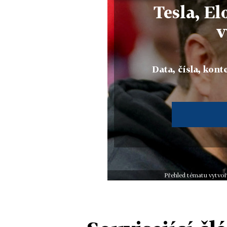
Tesla, E
v
Data, čísla, konte
Přehled tématu vytvoř