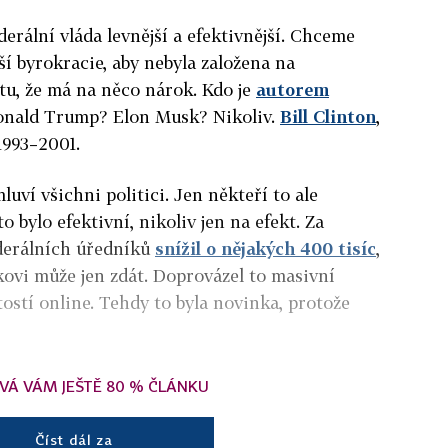
derální vláda levnější a efektivnější. Chceme
í byrokracie, aby nebyla založena na
itu, že má na něco nárok. Kdo je
autorem
onald Trump? Elon Musk? Nikoliv.
Bill Clinton
,
1993–2001.
uví všichni politici. Jen někteří to ale
to bylo efektivní, nikoliv jen na efekt. Za
ederálních úředníků
snížil o nějakých 400 tisíc
,
skovi může jen zdát. Doprovázel to masivní
tostí online. Tehdy to byla novinka, protože
VÁ VÁM JEŠTĚ 80 % ČLÁNKU
Číst dál za