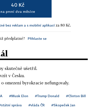
40 Kč
na první dva měsíce
za 80 Kč.
tné bez reklam a s mobilní aplikací
iž předplatné?
Přihlaste se
dál
by skutečně ušetřil.
vzít v Česku.
 o omezení byrokracie nefungovaly.
SA
#Musk Elon
#Trump Donald
#Clinton Bill
#státní správa
#vláda ČR
#Skopeček Jan