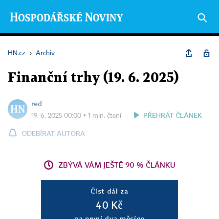
HN.cz
›
Archiv
Finanční trhy (19. 6. 2025)
red
PŘEHRÁT ČLÁNEK
19. 6. 2025 00:00 ▪ 1 min. čtení
ODEBÍRAT AUTORA
ZBÝVÁ VÁM JEŠTĚ 90 % ČLÁNKU
Číst dál za
40 Kč
na první dva měsíce