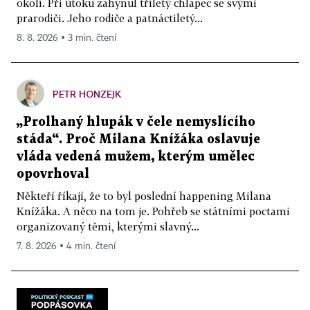
okolí. Při útoku zahynul tříletý chlapec se svými
prarodiči. Jeho rodiče a patnáctiletý...
8. 8. 2026 ▪ 3 min. čtení
PETR HONZEJK
„Prolhaný hlupák v čele nemyslícího
stáda“. Proč Milana Knížáka oslavuje
vláda vedená mužem, kterým umělec
opovrhoval
Někteří říkají, že to byl poslední happening Milana
Knížáka. A něco na tom je. Pohřeb se státními poctami
organizovaný těmi, kterými slavný...
7. 8. 2026 ▪ 4 min. čtení