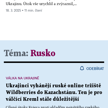
Ukrajinu. Útok vše urychlil a zvýraznil,...
18. 3. 2025 ▪ 11 min. čtení
Téma:
Rusko
ODEBÍRAT
VÁLKA NA UKRAJINĚ
Ukrajinci vyhánějí ruské online tržiště
Wildberries do Kazachstánu. Ten je pro
válčící Kreml stále důležitější
Cílené útoky Kyjeva proti skladům největšího ruského