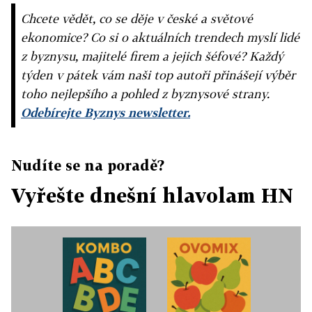
Chcete vědět, co se děje v české a světové
ekonomice? Co si o aktuálních trendech myslí lidé
z byznysu, majitelé firem a jejich šéfové? Každý
týden v pátek vám naši top autoři přinášejí výběr
toho nejlepšího a pohled z byznysové strany.
Odebírejte Byznys newsletter.
Nudíte se na poradě?
Vyřešte dnešní hlavolam HN