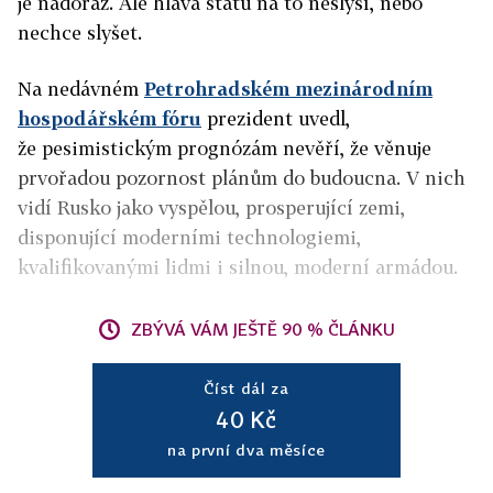
je nadoraz. Ale hlava státu na to neslyší, nebo
nechce slyšet.
Na nedávném
Petrohradském mezinárodním
hospodářském fóru
prezident uvedl,
že pesimistickým prognózám nevěří, že věnuje
prvořadou pozornost plánům do budoucna. V nich
vidí Rusko jako vyspělou, prosperující zemi,
disponující moderními technologiemi,
kvalifikovanými lidmi i silnou, moderní armádou.
ZBÝVÁ VÁM JEŠTĚ 90 % ČLÁNKU
Číst dál za
40 Kč
na první dva měsíce