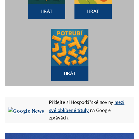
HRÁT
HRÁT
HRÁT
mezi
Přidejte si Hospodářské noviny
své oblíbené tituly
na Google
zprávách.