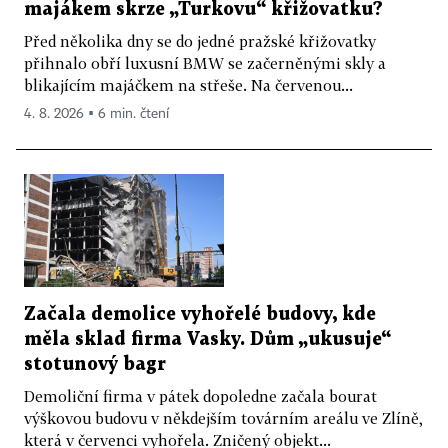
majákem skrze „Turkovu“ křižovatku?
Před několika dny se do jedné pražské křižovatky
přihnalo obří luxusní BMW se začerněnými skly a
blikajícím majáčkem na střeše. Na červenou...
4. 8. 2026 ▪ 6 min. čtení
Začala demolice vyhořelé budovy, kde
měla sklad firma Vasky. Dům „ukusuje“
stotunový bagr
Demoliční firma v pátek dopoledne začala bourat
výškovou budovu v někdejším továrním areálu ve Zlíně,
která v červenci vyhořela. Zničený objekt...