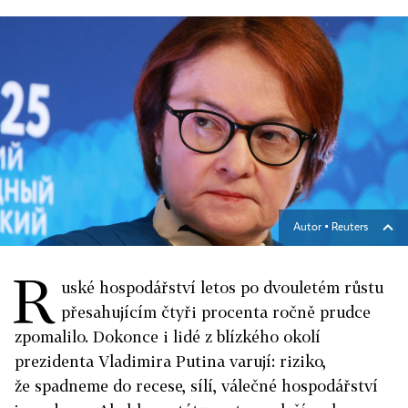
Autor ▪
Reuters
R
uské hospodářství letos po dvouletém růstu
přesahujícím čtyři procenta ročně prudce
zpomalilo. Dokonce i lidé z blízkého okolí
prezidenta Vladimira Putina varují: riziko,
že spadneme do recese, sílí, válečné hospodářství