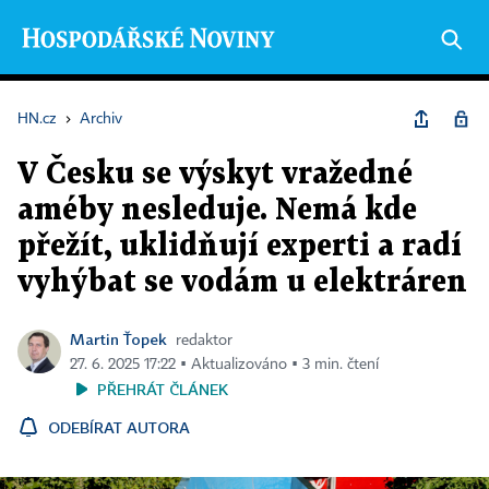
HN.cz
›
Archiv
V Česku se výskyt vražedné
améby nesleduje. Nemá kde
přežít, uklidňují experti a radí
vyhýbat se vodám u elektráren
Martin Ťopek
redaktor
27. 6. 2025 17:22 ▪ Aktualizováno ▪ 3 min. čtení
PŘEHRÁT ČLÁNEK
ODEBÍRAT AUTORA