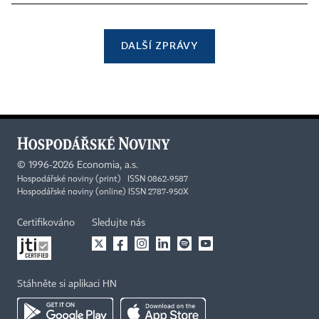
DALŠÍ ZPRÁVY
©
1996-2026
Economia, a.s.
Hospodářské noviny (print) ISSN 0862-9587
Hospodářské noviny (online) ISSN 2787-950X
Certifikováno
Sledujte nás
Stáhněte si aplikaci HN