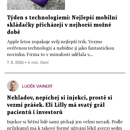
Týden s technologiemi: Nejlepší mobilní
skládačky přicházejí v nejhorší možné
době
Apple letos zopakuje svůj nejlepší trik. Vezme
ověřenou technologii a nabídne ji jako fantastickou
novinku. Firma to v minulosti udělala v...
7. 8. 2026 ▪ 4 min. čtení
LUDĚK VAINERT
Nehladov, nepíchej si injekci, prostě si
vezmi prášek. Eli Lilly má svatý grál
pacientů i investorů
Injekce si běžní lidé sami píchají jen velmi neradi. Podle
průzkumů má k takové formě užívání léků averzi sedm