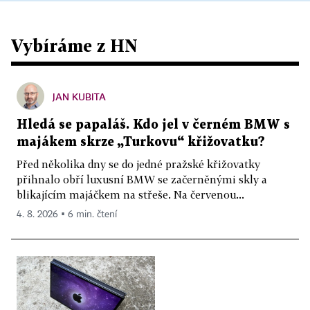
Vybíráme z HN
JAN KUBITA
Hledá se papaláš. Kdo jel v černém BMW s
majákem skrze „Turkovu“ křižovatku?
Před několika dny se do jedné pražské křižovatky
přihnalo obří luxusní BMW se začerněnými skly a
blikajícím majáčkem na střeše. Na červenou...
4. 8. 2026 ▪ 6 min. čtení