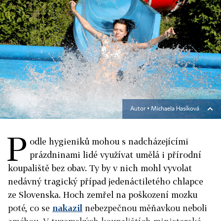
Autor ▪
Michaela Hasíková
P
odle hygieniků mohou s nadcházejícími
prázdninami lidé využívat umělá i přírodní
koupaliště bez obav. Ty by v nich mohl vyvolat
nedávný tragický případ jedenáctiletého chlapce
ze Slovenska. Hoch zemřel na poškození mozku
poté, co se
nakazil
nebezpečnou měňavkou neboli