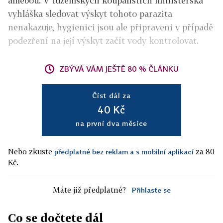
amébou. V tuzemských koupalištích ministerská
vyhláška sledovat výskyt tohoto parazita
nenakazuje, hygienici jsou ale připraveni v případě
podezření na její výskyt začít vody kontrolovat.
ZBÝVÁ VÁM JEŠTĚ 80 % ČLÁNKU
Číst dál za
40 Kč
na první dva měsíce
Nebo zkuste
za 80
předplatné bez reklam a s mobilní aplikací
Kč.
Máte již předplatné?
Přihlaste se
Co se dočtete dál