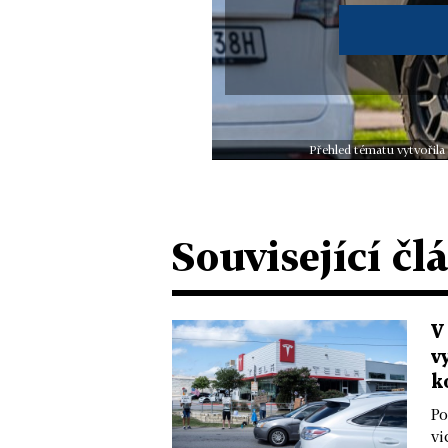
Přehled tématu vytvořila
Související čl
V
v
k
Po
vi