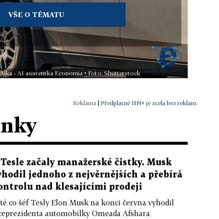
VŠE O TÉMATU
 Aika - AI asistentka Economia • Foto: Shutterstock
|
Předplatné HN+ je zcela bez reklam.
ánky
 Tesle začaly manažerské čistky. Musk
yhodil jednoho z nejvěrnějších a přebírá
ontrolu nad klesajícími prodeji
té co šéf Tesly Elon Musk na konci června vyhodil
ceprezidenta automobilky Omeada Afshara