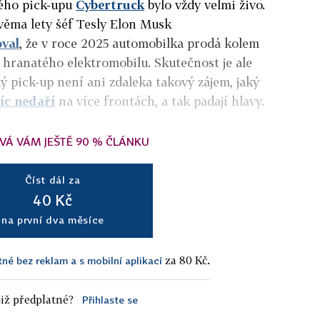
kého pick-upu
Cybertruck
bylo vždy velmi živo.
věma lety šéf Tesly Elon Musk
oval
, že v roce 2025 automobilka prodá kolem
ů hranatého elektromobilu
. Skutečnost je ale
ý pick-up není ani zdaleka takový zájem, jaký
víc nedaří
na více frontách, a tak padají hlavy.
VÁ VÁM JEŠTĚ 90 % ČLÁNKU
Číst dál za
40 Kč
na první dva měsíce
za 80 Kč.
tné bez reklam a s mobilní aplikací
iž předplatné?
Přihlaste se