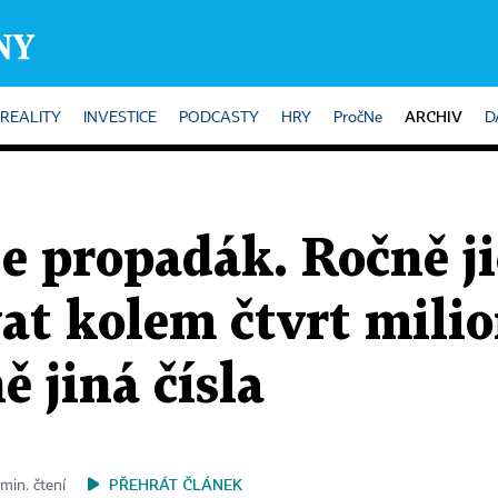
ARCHIV
REALITY
INVESTICE
PODCASTY
HRY
PročNe
D
e propadák. Ročně j
at kolem čtvrt milio
ě jiná čísla
PŘEHRÁT ČLÁNEK
min. čtení