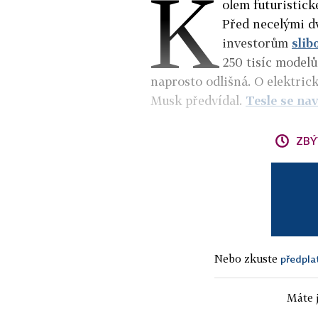
K
olem futuristic
Před necelými d
investorům
slib
250 tisíc model
naprosto odlišná. O elektrick
Musk předvídal.
Tesle se na
ZBÝ
Nebo zkuste
předpla
Máte j