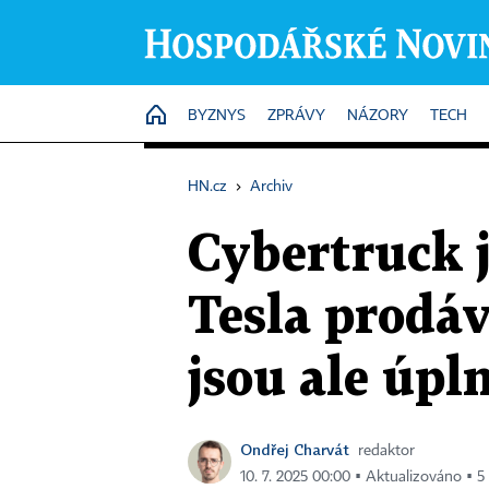
HOME
BYZNYS
ZPRÁVY
NÁZORY
TECH
HN.cz
›
Archiv
Cybertruck j
Tesla prodáv
jsou ale úpln
Ondřej Charvát
redaktor
10. 7. 2025 00:00 ▪ Aktualizováno ▪ 5 