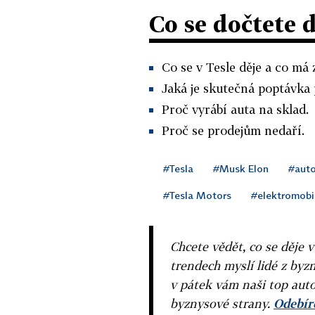
Co se dočtete 
Co se v Tesle děje a co má 
Jaká je skutečná poptávka
Proč vyrábí auta na sklad.
Proč se prodejům nedaří.
#Tesla
#Musk Elon
#auto
#Tesla Motors
#elektromobi
Chcete vědět, co se děje 
trendech myslí lidé z byzn
v pátek vám naši top auto
byznysové strany.
Odebíre