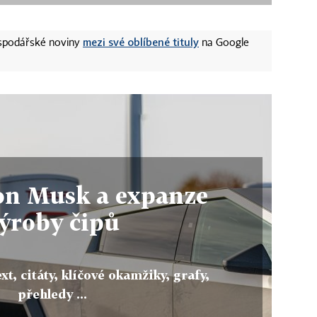
mezi své oblíbené tituly
ospodářské noviny
na Google
lon Musk a expanze
ýroby čipů
xt, citáty, klíčové okamžiky, grafy,
přehledy ...