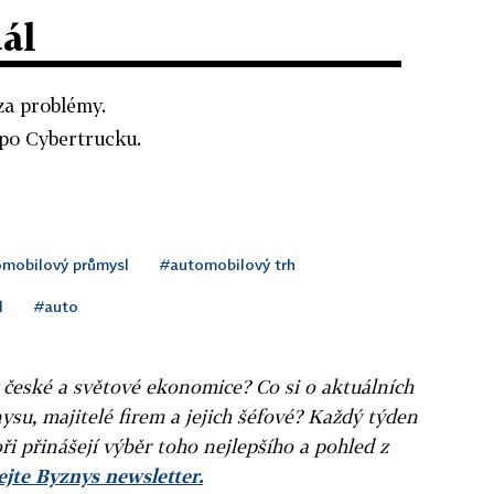
dál
za problémy.
 po Cybertrucku.
mobilový průmysl
#automobilový trh
l
#auto
v české a světové ekonomice? Co si o aktuálních
ysu, majitelé firem a jejich šéfové? Každý týden
ři přinášejí výběr toho nejlepšího a pohled z
jte Byznys newsletter.