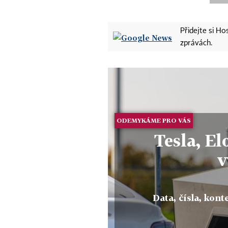
Přidejte si H
zprávách.
ODEMYKÁME PRO VÁS
Tesla, E
v
Data, čísla, konte