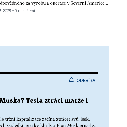
dpovědného za výrobu a operace v Severní Americe...
7. 2025 ▪ 3 min. čtení
ODEBÍRAT
Muska? Tesla ztrácí marže i
 tržní kapitalizace začíná ztrácet svůj lesk.
ch výsledků prudce klesly a Elon Musk přišel za