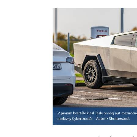
V prvním kvartále klesl Tesle prodej aut meziročně
dodávky Cybertrucků.
Autor ▪
Shutterstock