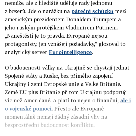
nemůže, ale z hlediště uděluje rady jednomu
z boxerů. Jde o narážku na
páteční schůzku
mezi
americkým prezidentem Donaldem Trumpem a
jeho ruským protějškem Vladimirem Putinem.
„Naneštěstí je to pravda. Evropané nejsou
protagonisty, jen vznášejí požadavky,“ glosoval to
analytický server
Eurointelligence
.
O budoucnosti války na Ukrajině se chystají jednat
Spojené státy a Rusko, bez přímého zapojení
Ukrajiny i zemí Evropské unie a Velké Británie.
Země EU plus Británie přitom Ukrajinu podporují
víc než Američané. A platí to nejen o finanční,
ale i
o vojenské pomoci
. Přesto ale Evropané
momentálně nemají žádný zásadní vliv na
bezprostřední budoucnost konfliktu.