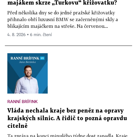
majákem skrze „Turkovu“ křižovatku?
Před několika dny se do jedné pražské křižovatky
přihnalo obří luxusní BMW se začerněnými skly a
blikajícím majáčkem na střeše. Na červenou...
4. 8. 2026 ▪ 6 min. čtení
RANNÍ BRÍFINK
Vláda nechala kraje bez peněz na opravy
krajských silnic. A řidič to pozná opravdu
citelně
Ta zpráva na konci minulého týdne dost zapadla. Kraje