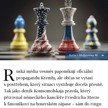
Autor ▪
Midjourney AI
R
uská média vesměs papouškují oficiální
propagandu Kremlu, ale občas se vytasí
s postřehem, který situaci vystihuje docela přesně.
Tak jako deník Komsomolskaja pravda, který
přirovnal německého kancléře Friedricha Merze
k fanouškovi na boxerském zápase – sám do ringu