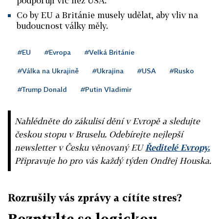
podporují víc než USA.
Co by EU a Británie musely udělat, aby vliv na
budoucnost války měly.
#EU
#Evropa
#Velká Británie
#Válka na Ukrajině
#Ukrajina
#USA
#Rusko
#Trump Donald
#Putin Vladimir
Nahlédněte do zákulisí dění v Evropě a sledujte
českou stopu v Bruselu. Odebírejte nejlepší
newsletter v Česku věnovaný EU
Ředitelé Evropy.
Připravuje ho pro vás každý týden Ondřej Houska.
Rozrušily vás zprávy a cítíte stres?
Rozptylte se logickou