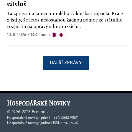
citelně
Ta zpráva na konci minulého týdne dost zapadla. Kraje
zjistily, že letos nedostanou žádnou pomoc ze státního
rozpočtu na opravy silnic nižších...
10. 8. 2026 ▪ 13:31 min.
DALŠÍ ZPRÁVY
©
1996-2026
Economia, a.s.
Hospodářské noviny (print) ISSN 0862-9587
Hospodářské noviny (online) ISSN 2787-950X