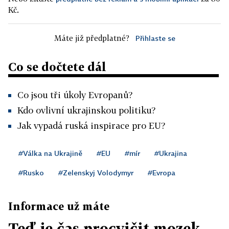
Kč.
Máte již předplatné?
Přihlaste se
Co se dočtete dál
Co jsou tři úkoly Evropanů?
Kdo ovlivní ukrajinskou politiku?
Jak vypadá ruská inspirace pro EU?
#Válka na Ukrajině
#EU
#mír
#Ukrajina
#Rusko
#Zelenskyj Volodymyr
#Evropa
Informace už máte
Teď je čas procvičit mozek