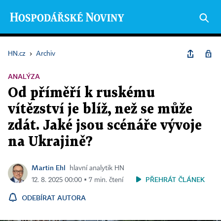
HN.cz
›
Archiv
ANALÝZA
Od příměří k ruskému
vítězství je blíž, než se může
zdát. Jaké jsou scénáře vývoje
na Ukrajině?
Martin Ehl
hlavní analytik HN
PŘEHRÁT ČLÁNEK
12. 8. 2025 00:00 ▪ 7 min. čtení
ODEBÍRAT AUTORA