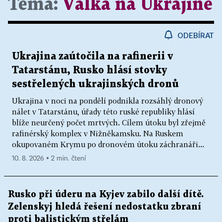
Téma:
Válka na Ukrajině
ODEBÍRAT
Ukrajina zaútočila na rafinerii v
Tatarstánu, Rusko hlásí stovky
sestřelených ukrajinských dronů
Ukrajina v noci na pondělí podnikla rozsáhlý dronový
nálet v Tatarstánu, úřady této ruské republiky hlásí
blíže neurčený počet mrtvých. Cílem útoku byl zřejmě
rafinérský komplex v Nižněkamsku. Na Ruskem
okupovaném Krymu po dronovém útoku záchranáři...
10. 8. 2026 ▪ 2 min. čtení
Rusko při úderu na Kyjev zabilo další dítě.
Zelenskyj hledá řešení nedostatku zbraní
proti balistickým střelám