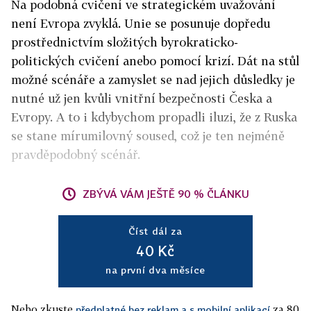
Na podobná cvičení ve strategickém uvažování
není Evropa zvyklá. Unie se posunuje dopředu
prostřednictvím složitých byrokraticko-
politických cvičení anebo pomocí krizí. Dát na stůl
možné scénáře a zamyslet se nad jejich důsledky je
nutné už jen kvůli vnitřní bezpečnosti Česka a
Evropy. A to i kdybychom propadli iluzi, že z Ruska
se stane mírumilovný soused, což je ten nejméně
pravděpodobný scénář.
ZBÝVÁ VÁM JEŠTĚ 90 % ČLÁNKU
Číst dál za
40 Kč
na první dva měsíce
Nebo zkuste
za 80
předplatné bez reklam a s mobilní aplikací