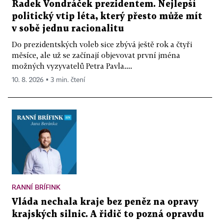
Radek Vondráček prezidentem. Nejlepší
politický vtip léta, který přesto může mít
v sobě jednu racionalitu
Do prezidentských voleb sice zbývá ještě rok a čtyři
měsíce, ale už se začínají objevovat první jména
možných vyzyvatelů Petra Pavla....
10. 8. 2026 ▪ 3 min. čtení
RANNÍ BRÍFINK
Vláda nechala kraje bez peněz na opravy
krajských silnic. A řidič to pozná opravdu