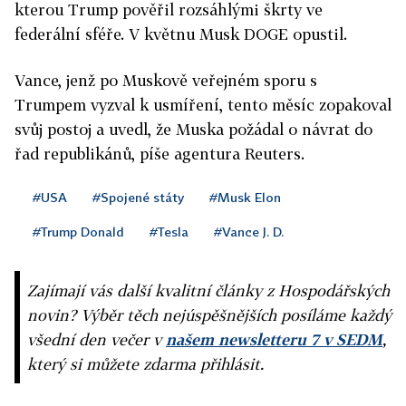
kterou Trump pověřil rozsáhlými škrty ve
federální sféře. V květnu Musk DOGE opustil.
Vance, jenž po Muskově veřejném sporu s
Trumpem vyzval k usmíření, tento měsíc zopakoval
svůj postoj a uvedl, že Muska požádal o návrat do
řad republikánů, píše agentura Reuters.
#USA
#Spojené státy
#Musk Elon
#Trump Donald
#Tesla
#Vance J. D.
Zajímají vás další kvalitní články z Hospodářských
novin? Výběr těch nejúspěšnějších posíláme každý
všední den večer v
našem newsletteru 7 v SEDM
,
který si můžete zdarma přihlásit.