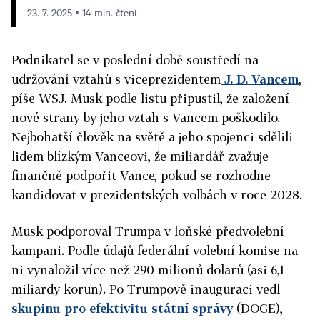
23. 7. 2025 ▪ 14 min. čtení
Podnikatel se v poslední době soustředí na
udržování vztahů s viceprezidentem
J. D. Vancem
,
píše WSJ. Musk podle listu připustil, že založení
nové strany by jeho vztah s Vancem poškodilo.
Nejbohatší člověk na světě a jeho spojenci sdělili
lidem blízkým Vanceovi, že miliardář zvažuje
finančně podpořit Vance, pokud se rozhodne
kandidovat v prezidentských volbách v roce 2028.
Musk podporoval Trumpa v loňské předvolební
kampani. Podle údajů federální volební komise na
ni vynaložil více než 290 milionů dolarů (asi 6,1
miliardy korun). Po Trumpově inauguraci vedl
skupinu pro efektivitu státní správy
(DOGE),