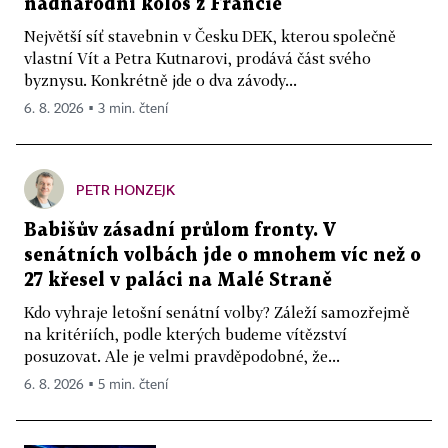
nadnárodní kolos z Francie
Největší síť stavebnin v Česku DEK, kterou společně
vlastní Vít a Petra Kutnarovi, prodává část svého
byznysu. Konkrétně jde o dva závody...
6. 8. 2026 ▪ 3 min. čtení
PETR HONZEJK
Babišův zásadní průlom fronty. V
senátních volbách jde o mnohem víc než o
27 křesel v paláci na Malé Straně
Kdo vyhraje letošní senátní volby? Záleží samozřejmě
na kritériích, podle kterých budeme vítězství
posuzovat. Ale je velmi pravděpodobné, že...
6. 8. 2026 ▪ 5 min. čtení