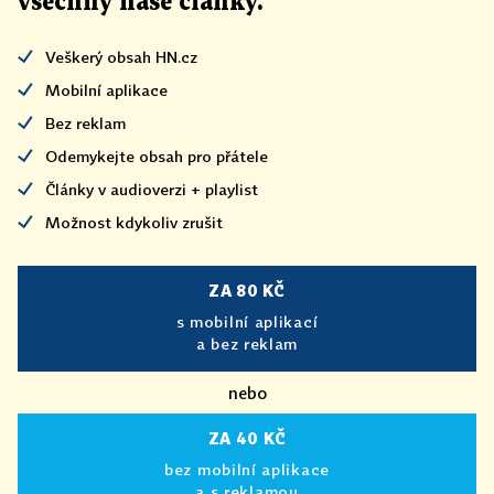
všechny naše články
.
Veškerý obsah HN.cz
Mobilní aplikace
Bez reklam
Odemykejte obsah pro přátele
Články v audioverzi + playlist
Možnost kdykoliv zrušit
ZA 80 KČ
s mobilní aplikací
a bez reklam
nebo
ZA 40 KČ
bez mobilní aplikace
a s reklamou