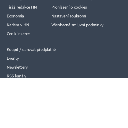
×
Tiráž redakce HN
Prohlášení o cookies
Economia
Nastavení soukromí
Kariéra v HN
Všeobecné smluvní podmínky
Ceník inzerce
Koupit / darovat předplatné
Eventy
Newslettery
RSS kanály
Autorská práva vykonává vydavatel. Bez písemného svolení vydavatele je
zakázáno jakékoli užití částí nebo celku díla, zejména rozmnožování a šíření
jakýmkoli způsobem, mechanickým nebo elektronickým, v českém nebo
jiném jazyce. Bez souhlasu vydavatele je zakázáno též rozmnožování
obsahu pro účely automatizované analýzy textů nebo dat
podle ustanovení § 39c autorského zákona.