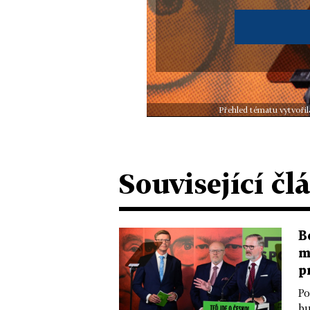
Přehled tématu vytvořil
Související čl
B
m
p
Po
bu