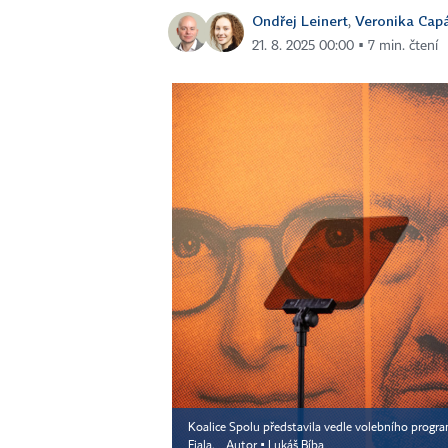
Ondřej Leinert
Veronika Cap
,
21. 8. 2025 00:00 ▪ 7 min. čtení
Koalice Spolu představila vedle volebního prog
Fiala.
Autor ▪
Lukáš Bíba