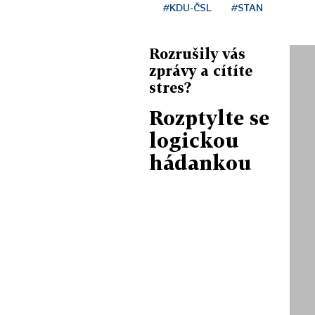
#KDU-ČSL
#STAN
Rozrušily vás
zprávy a cítíte
stres?
Rozptylte se
logickou
hádankou