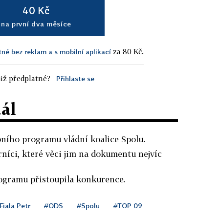
40 Kč
na první dva měsíce
za 80 Kč.
tné bez reklam a s mobilní aplikací
iž předplatné?
Přihlaste se
dál
bního programu vládní koalice Spolu.
níci, které věci jim na dokumentu nejvíc
rogramu přistoupila konkurence.
Fiala Petr
#ODS
#Spolu
#TOP 09