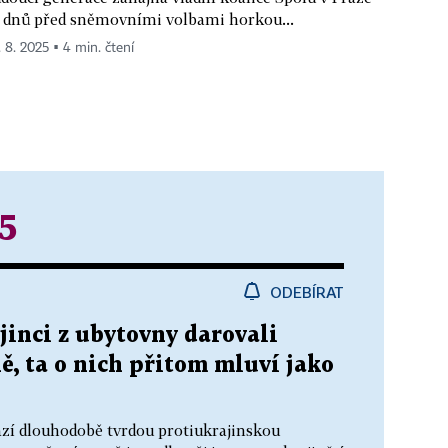
 dnů před sněmovními volbami horkou...
. 8. 2025 ▪ 4 min. čtení
5
ODEBÍRAT
jinci z ubytovny darovali
ně, ta o nich přitom mluví jako
azí dlouhodobě tvrdou protiukrajinskou