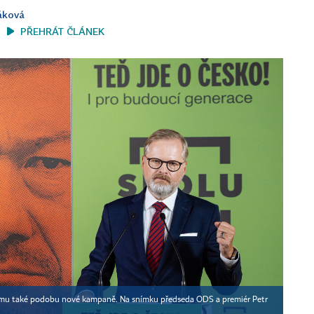
áková
PŘEHRÁT ČLÁNEK
ramu také podobu nové kampaně. Na snímku předseda ODS a premiér Petr