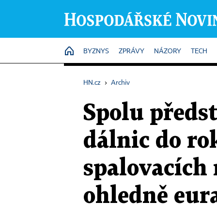
HOME
BYZNYS
ZPRÁVY
NÁZORY
TECH
HN.cz
›
Archiv
Spolu předs
dálnic do r
spalovacích
ohledně eur