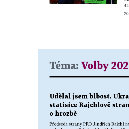
44
20
Téma:
Volby 202
Udělal jsem blbost. Ukra
statisíce Rajchlově stra
o hrozbě
Předseda strany PRO Jindřich Rajchl r