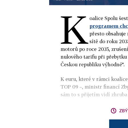
K
oalice Spolu šes
programem chce 
přesto obsahuje
sítě do roku 203
motorů po roce 2035, zrušení
nulového tarifu při přebytku 
Českou republiku výhodné“.
K euru, které v rámci koalice
TOP 09 –, ministr financí Zby
sám to s přijetím vidí zhruba
ZBÝ