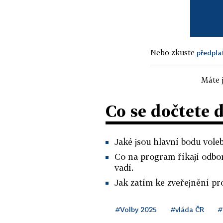
Nebo zkuste
předpla
Máte j
Co se dočtete 
Jaké jsou hlavní bodu vole
Co na program říkají odbor
vadí.
Jak zatím ke zveřejnění p
#Volby 2025
#vláda ČR
#