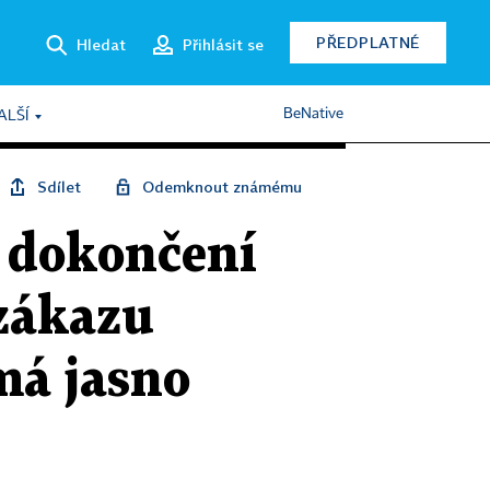
PŘEDPLATNÉ
Hledat
Přihlásit se
BeNative
ALŠÍ
Sdílet
Odemknout známému
e dokončení
 zákazu
má jasno