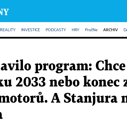
ARCHIV
REALITY
INVESTICE
PODCASTY
HRY
PročNe
D
tavilo program: Chc
oku 2033 nebo konec
 motorů. A Stanjura 
a