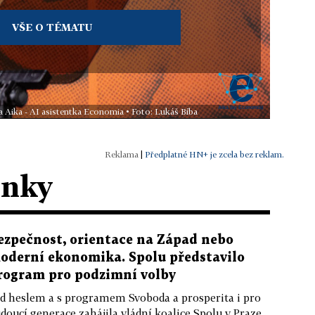
VŠE O TÉMATU
a Aika - AI asistentka Economia • Foto: Lukáš Bíba
|
Předplatné HN+ je zcela bez reklam.
ánky
ezpečnost, orientace na Západ nebo
oderní ekonomika. Spolu představilo
rogram pro podzimní volby
d heslem a s programem Svoboda a prosperita i pro
doucí generace zahájila vládní koalice Spolu v Praze