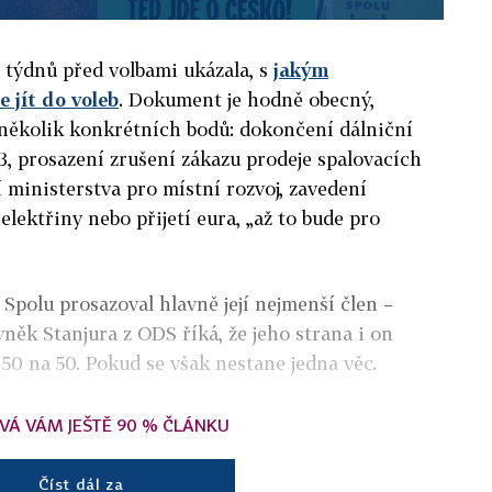
t týdnů před volbami ukázala, s
jakým
jít do voleb
. Dokument je hodně obecný,
 několik konkrétních bodů: dokončení dálniční
3, prosazení zrušení zákazu prodeje spalovacích
 ministerstva pro místní rozvoj, zavedení
elektřiny nebo přijetí eura, „až to bude pro
 Spolu prosazoval hlavně její nejmenší člen –
něk Stanjura z ODS říká, že jeho strana i on
 50 na 50. Pokud se však nestane jedna věc.
VÁ VÁM JEŠTĚ 90 % ČLÁNKU
Číst dál za