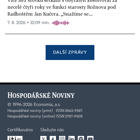
Více než stovku setkání s obyvateli absolvoval za
necelé čtyři roky ve funkci starosty Rožnova pod
Radhoštěm Jan Kučera. „Snažíme se...
7. 8. 2026 ▪ 32:09 min.
DALŠÍ ZPRÁVY
©
1996-2026
Economia, a.s.
Hospodářské noviny (print) ISSN 0862-9587
Hospodářské noviny (online) ISSN 2787-950X
Certifikováno
Sledujte nás