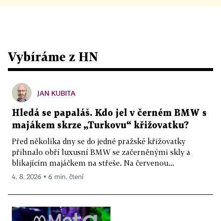
Vybíráme z HN
JAN KUBITA
Hledá se papaláš. Kdo jel v černém BMW s
majákem skrze „Turkovu“ křižovatku?
Před několika dny se do jedné pražské křižovatky
přihnalo obří luxusní BMW se začerněnými skly a
blikajícím majáčkem na střeše. Na červenou...
4. 8. 2026 ▪ 6 min. čtení