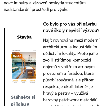
nové impulzy a zároveň poskytla studentům
nadstandardní prostředí pro výuku.
Co bylo pro vás při návrhu
nové školy největší výzvou?
Stavba
Najít rovnováhu mezi moderní
architekturou a industriálním
dědictvím lokality. Proto jsme
zvolili střídmou kompozici
objemů s vnitřním atriovým
prostorem a fasádou, která
působí současně, ale přitom
respektuje okolí. Interiér je
hravý a pestrý – využívá
Stáhněte si
barevný patchwork materiálů
přílohu v