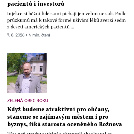
pacientů i investorů
Injekce si běžní lidé sami píchají jen velmi neradi. Podle
průzkumů má k takové formě užívání léků averzi sedm
z deseti amerických pacientů....
7. 8. 2026 ▪ 4 min. čtení
ZELENÁ OBEC ROKU
Když budeme atraktivní pro občany,
staneme se zajímavým městem i pro
byznys, říká starosta oceněného Rožnova