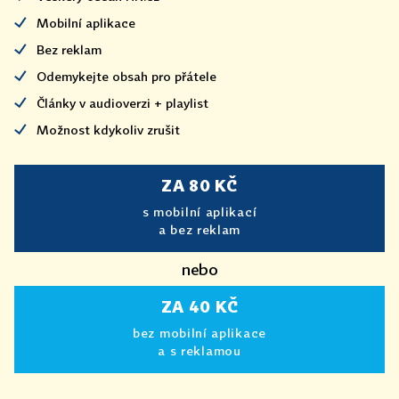
Mobilní aplikace
Bez reklam
Odemykejte obsah pro přátele
Články v audioverzi + playlist
Možnost kdykoliv zrušit
ZA 80 KČ
s mobilní aplikací
a bez reklam
nebo
ZA 40 KČ
bez mobilní aplikace
a s reklamou