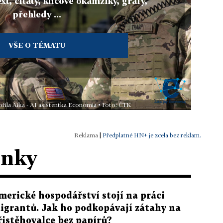
xt, citáty, klíčové okamžiky, grafy,
přehledy ...
VŠE O TÉMATU
řila Aika - AI asistentka Economia • Foto: ČTK
|
Předplatné HN+ je zcela bez reklam.
ánky
merické hospodářství stojí na práci
igrantů. Jak ho podkopávají zátahy na
řistěhovalce bez papírů?