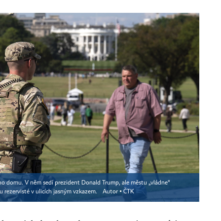
ého domu. V něm sedí prezident Donald Trump, ale městu „vládne“
u rezervisté v ulicích jasným vzkazem.
Autor ▪
ČTK