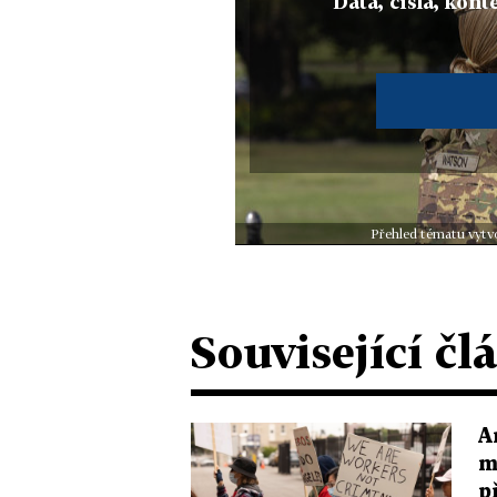
Data, čísla, konte
Přehled tématu vytvo
Související čl
A
m
p