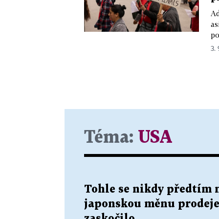
Ad
as
po
3.
Téma:
USA
Tohle se nikdy předtím 
japonskou měnu prodeje
zaskočilo