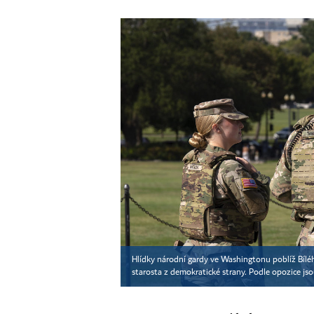
Hlídky národní gardy ve Washingtonu poblíž Bíl
starosta z demokratické strany. Podle opozice jso