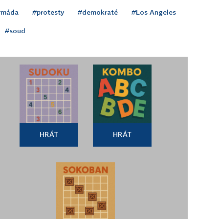
rmáda
#protesty
#demokraté
#Los Angeles
#soud
HRÁT
HRÁT