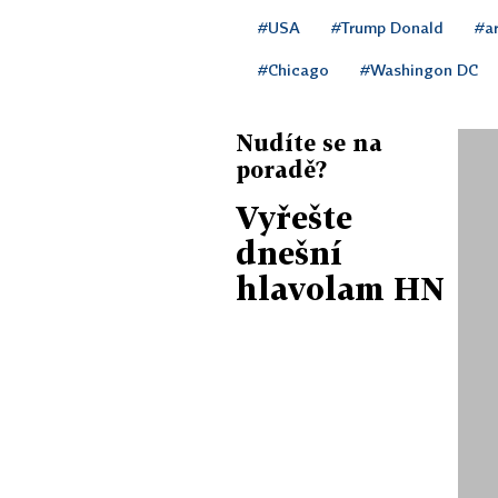
#USA
#Trump Donald
#a
#Chicago
#Washingon DC
Nudíte se na
poradě?
Vyřešte
dnešní
hlavolam HN