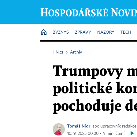
HOME
BYZNYS
ZPRÁVY
NÁZORY
TECH
HN.cz
›
Archiv
Trumpovy ma
politické k
pochoduje d
Tomáš Nídr
spolupracovník redakce
10. 9. 2025 00:00 ▪ 4 min. čtení