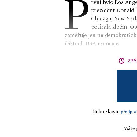
P
rvní bylo Los Ang
prezident Donald T
Chicaga, New York
potírala zločin. O
zaměřuje jen na demokratické
částech USA ignoruje.
ZBÝ
Nebo zkuste
předpla
Máte j