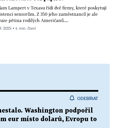
am Lampert v Texasu řídí dvě firmy, které poskytují
istenci seniorům. Z 350 jeho zaměstnanců je ale
uze pětina rodilých Američanů....
 9. 2025 ▪ 4 min. čtení
ODEBÍRAT
nestalo. Washington podpořil
m eur místo dolarů, Evropu to