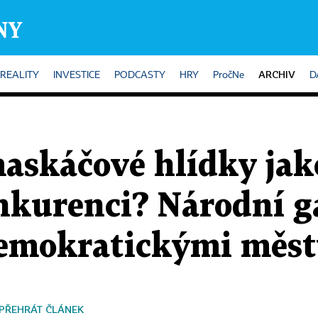
ARCHIV
REALITY
INVESTICE
PODCASTY
HRY
PročNe
D
skáčové hlídky jak
onkurenci? Národní g
emokratickými měst
PŘEHRÁT ČLÁNEK