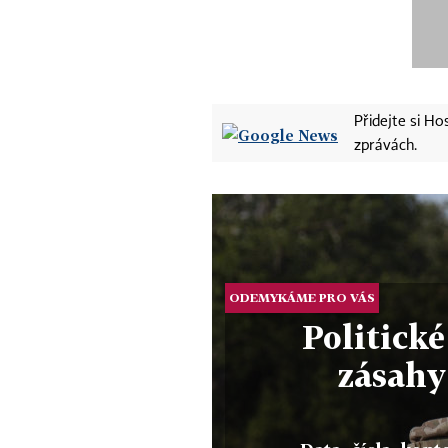
Přidejte si H
zprávách.
ODEMYKÁME PRO VÁS
Politické
zásahy