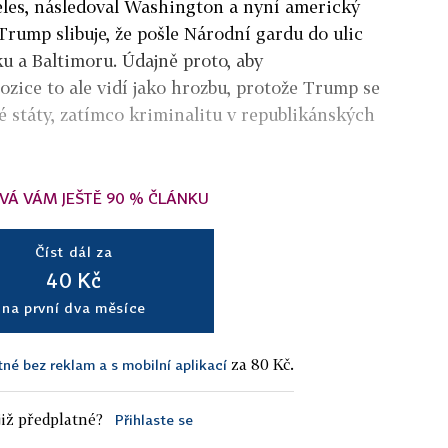
eles, následoval Washington a nyní americký
rump slibuje, že pošle Národní gardu do ulic
u a Baltimoru. Údajně proto, aby
pozice to ale vidí jako hrozbu, protože Trump se
 státy, zatímco kriminalitu v republikánských
VÁ VÁM JEŠTĚ 90 % ČLÁNKU
Číst dál za
40 Kč
na první dva měsíce
za 80 Kč.
tné bez reklam a s mobilní aplikací
iž předplatné?
Přihlaste se