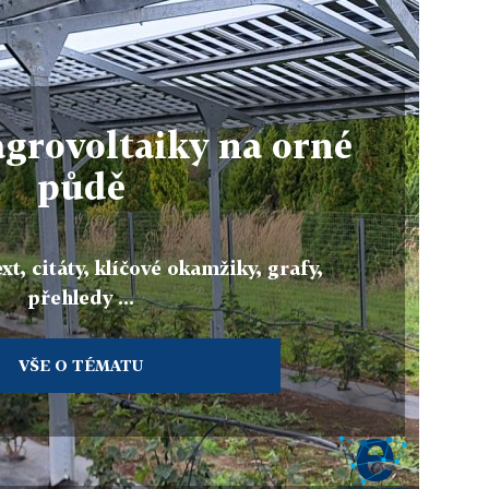
agrovoltaiky na orné
půdě
xt, citáty, klíčové okamžiky, grafy,
přehledy ...
VŠE O TÉMATU