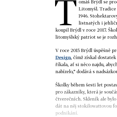
T
omáš Brýdl se pr
Litomyšl. Tradice
1946. Stohektarový
listnatých i jehl
koupil Brýdl v roce 2017. Ško
litomyšlský patriot se je roz
V roce 2015 Brýdl úspěšně p
Design
, čímž získal dostate
říkala, ať si něco najdu, aby
nabízelo,“ dodává s nadsázko
Školky během šesti let post
pro zákazníky, která je souč
čtverečních. Skleník ale bylo
dát na něj stokilowattovou f
podnikání.