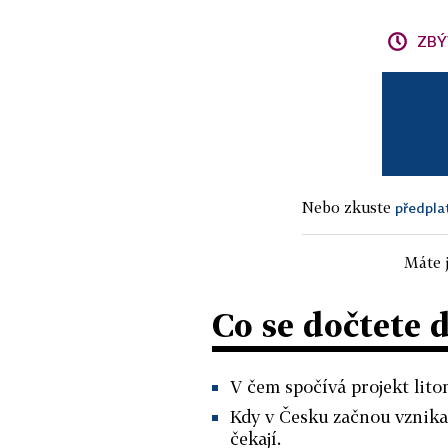
ZBÝ
Nebo zkuste
předpla
Máte j
Co se dočtete 
V čem spočívá projekt lito
Kdy v Česku začnou vznikat
čekají.