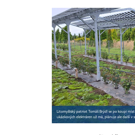
Litomyšlský patriot Tomáš Brýdl se po koupi míst
ukázkových elektráren už má, plánuje ale další v s