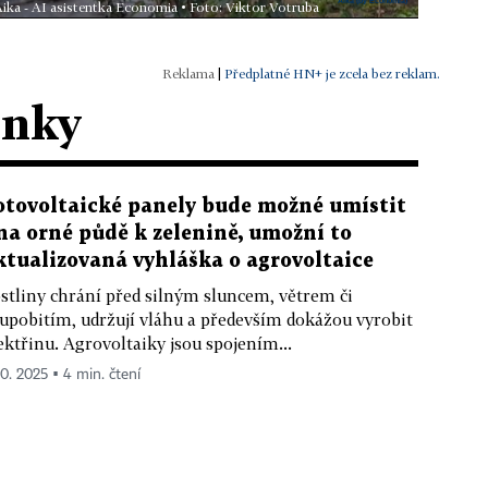
Aika - AI asistentka Economia • Foto: Viktor Votruba
|
Předplatné HN+ je zcela bez reklam.
ánky
otovoltaické panely bude možné umístit
 na orné půdě k zelenině, umožní to
ktualizovaná vyhláška o agrovoltaice
stliny chrání před silným sluncem, větrem či
upobitím, udržují vláhu a především dokážou vyrobit
ektřinu. Agrovoltaiky jsou spojením...
10. 2025 ▪ 4 min. čtení