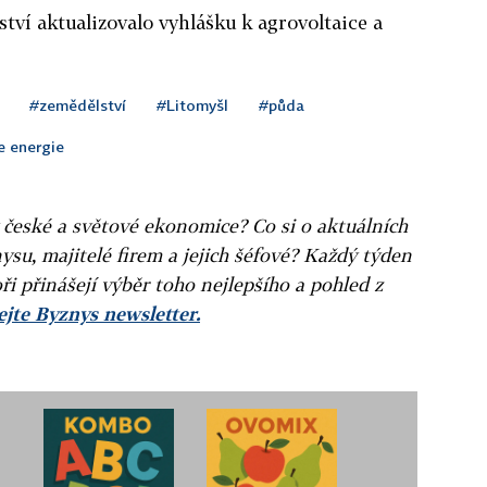
tví aktualizovalo vyhlášku k agrovoltaice a
#zemědělství
#Litomyšl
#půda
e energie
v české a světové ekonomice? Co si o aktuálních
ysu, majitelé firem a jejich šéfové? Každý týden
ři přinášejí výběr toho nejlepšího a pohled z
jte Byznys newsletter.