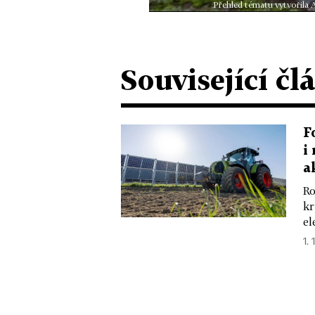
Přehled tématu vytvořila 
Související čl
F
i
a
Ro
kr
el
1. 