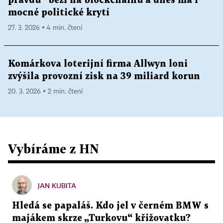
pravdu“ běží na blockchainu a dnes má i
mocné politické krytí
27. 3. 2026 ▪ 4 min. čtení
Komárkova loterijní firma Allwyn loni
zvýšila provozní zisk na 39 miliard korun
20. 3. 2026 ▪ 2 min. čtení
Vybíráme z HN
JAN KUBITA
Hledá se papaláš. Kdo jel v černém BMW s
majákem skrze „Turkovu“ křižovatku?