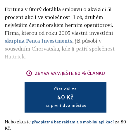
Fortuna v úterý dotáhla smlouvu o akvizici 51
procent akcií ve společnosti Lob, druhém
největším černohorském herním operátorovi.
Firma, kterou od roku 2005 vlastní investiční
skupina Penta Investments
, již působí v
sousedním Chorvatsku, kde jí patří společnost
Hattrick.
ZBÝVÁ VÁM JEŠTĚ 80 % ČLÁNKU
Číst dál za
40 Kč
na první dva měsíce
Nebo zkuste
za 80
předplatné bez reklam a s mobilní aplikací
Kč.