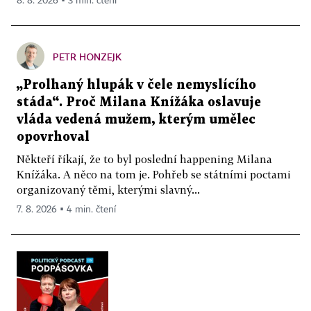
8. 8. 2026 ▪ 3 min. čtení
PETR HONZEJK
„Prolhaný hlupák v čele nemyslícího
stáda“. Proč Milana Knížáka oslavuje
vláda vedená mužem, kterým umělec
opovrhoval
Někteří říkají, že to byl poslední happening Milana
Knížáka. A něco na tom je. Pohřeb se státními poctami
organizovaný těmi, kterými slavný...
7. 8. 2026 ▪ 4 min. čtení