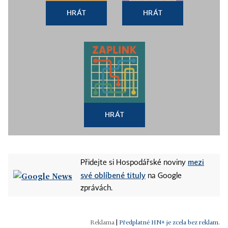
HRÁT
HRÁT
HRÁT
mezi
Přidejte si Hospodářské noviny
své oblíbené tituly
na Google
zprávách.
|
Předplatné HN+ je zcela bez reklam.