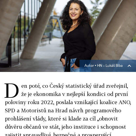
Autor ▪
HN – Lukáš Bíba
D
en poté, co Český statistický úřad zveřejnil,
že je ekonomika v nejlepší kondici od první
poloviny roku 2022, poslala vznikající koalice ANO,
SPD a Motoristů na Hrad návrh programového
prohlášení vlády, které si klade za cíl „obnovit
důvěru občanů ve stát, jeho instituce i schopnost
zajistit spravedlivé, bezpečné a prosperující