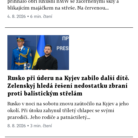
přihnalo obří luxusní BMW se začerněnými skly a
blikajícím majáčkem na střeše. Na červenou...
4. 8. 2026 ▪ 6 min. čtení
Rusko při úderu na Kyjev zabilo další dítě.
Zelenskyj hledá řešení nedostatku zbraní
proti balistickým střelám
Rusko v noci na sobotu znovu zaútočilo na Kyjev a jeho
okolí. Při útoku zahynul tříletý chlapec se svými
prarodiči. Jeho rodiče a patnáctiletý...
8. 8. 2026 ▪ 3 min. čtení