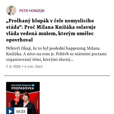
PETR HONZEJK
„Prolhaný hlupák v čele nemyslícího
stáda“. Proč Milana Knížáka oslavuje
vláda vedená mužem, kterým umělec
opovrhoval
Někteří říkají, že to byl poslední happening Milana
Knížáka. A něco na tom je. Pohřeb se státními poctami
organizovaný těmi, kterými slavný...
7. 8. 2026 ▪ 4 min. čtení
55:23