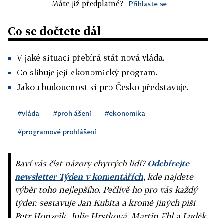
Máte již předplatné?
Přihlaste se
Co se dočtete dál
V jaké situaci přebírá stát nová vláda.
Co slibuje její ekonomický program.
Jakou budoucnost si pro Česko představuje.
#vláda
#prohlášení
#ekonomika
#programové prohlášení
Baví vás číst názory chytrých lidí?
Odebírejte
newsletter Týden v komentářích
, kde najdete
výběr toho nejlepšího. Pečlivě ho pro vás každý
týden sestavuje Jan Kubita a kromě jiných píší
Petr Honzejk, Julie Hrstková, Martin Ehl a Luděk