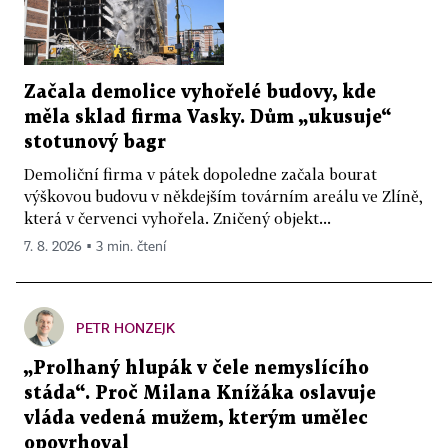
Začala demolice vyhořelé budovy, kde
měla sklad firma Vasky. Dům „ukusuje“
stotunový bagr
Demoliční firma v pátek dopoledne začala bourat
výškovou budovu v někdejším továrním areálu ve Zlíně,
která v červenci vyhořela. Zničený objekt...
7. 8. 2026 ▪ 3 min. čtení
PETR HONZEJK
„Prolhaný hlupák v čele nemyslícího
stáda“. Proč Milana Knížáka oslavuje
vláda vedená mužem, kterým umělec
opovrhoval