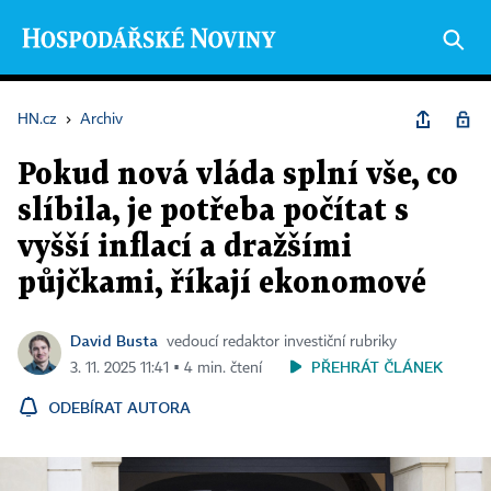
HN.cz
›
Archiv
Pokud nová vláda splní vše, co
slíbila, je potřeba počítat s
vyšší inflací a dražšími
půjčkami, říkají ekonomové
David Busta
vedoucí redaktor investiční rubriky
PŘEHRÁT ČLÁNEK
3. 11. 2025 11:41 ▪ 4 min. čtení
ODEBÍRAT AUTORA