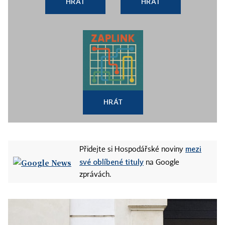
HRÁT
HRÁT
HRÁT
mezi
Přidejte si Hospodářské noviny
své oblíbené tituly
na Google
zprávách.