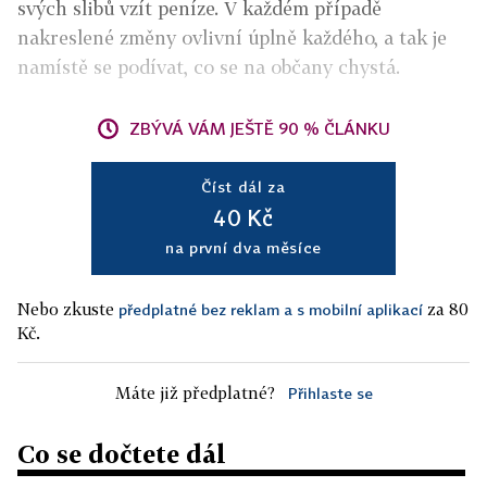
svých slibů vzít peníze. V každém případě
nakreslené změny ovlivní úplně každého, a tak je
namístě se podívat, co se na občany chystá.
ZBÝVÁ VÁM JEŠTĚ 90 % ČLÁNKU
Číst dál za
40 Kč
na první dva měsíce
Nebo zkuste
za 80
předplatné bez reklam a s mobilní aplikací
Kč.
Máte již předplatné?
Přihlaste se
Co se dočtete dál