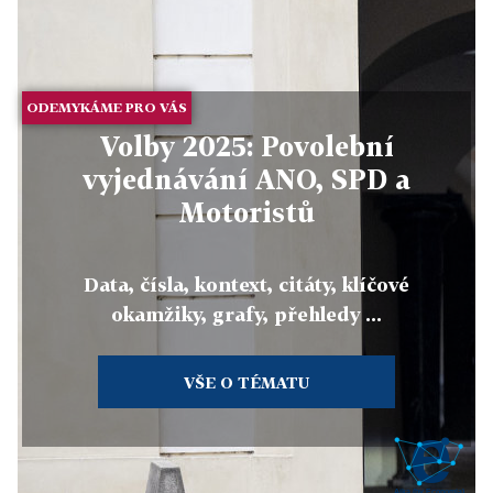
ODEMYKÁME PRO VÁS
Volby 2025: Povolební
vyjednávání ANO, SPD a
Motoristů
Data, čísla, kontext, citáty, klíčové
okamžiky, grafy, přehledy ...
VŠE O TÉMATU