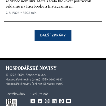
se vůbec nemluví. Meta začala blokovat politickou
reklamu na Facebooku a Instagramu a...
7. 8. 2026 ▪ 55:23 min.
DALŠÍ ZPRÁVY
©
1996-2026
Economia, a.s.
Hospodářské noviny (print) ISSN 0862-9587
Hospodářské noviny (online) ISSN 2787-950X
Certifikováno
Sledujte nás