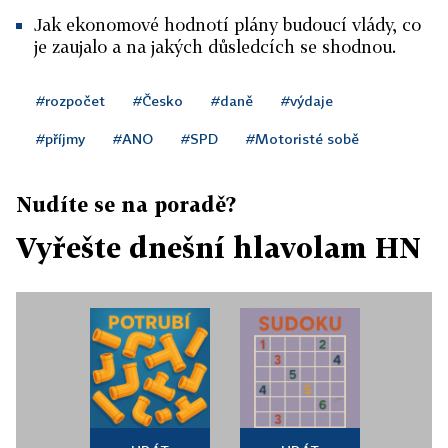
Jak ekonomové hodnotí plány budoucí vlády, co
je zaujalo a na jakých důsledcích se shodnou.
#rozpočet
#Česko
#daně
#výdaje
#příjmy
#ANO
#SPD
#Motoristé sobě
Nudíte se na poradě?
Vyřešte dnešní hlavolam HN