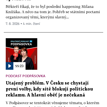
Někteří říkají, že to byl poslední happening Milana
Knížáka. A něco na tom je. Pohřeb se státními poctami
organizovaný těmi, kterými slavný...
7. 8. 2026 ▪ 4 min. čtení
55:23
PODCAST PODPÁSOVKA
Utajený problém. V Česku se chystají
první volby, kdy sítě blokují politickou
reklamu. A hlavní oběť je nečekaná
V Podpásovce se tentokrát věnujeme tématu, o kterém