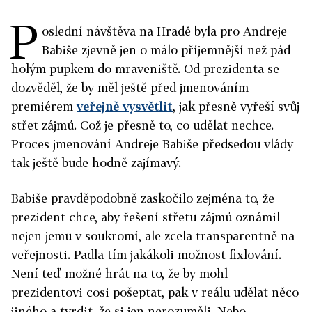
P
oslední návštěva na Hradě byla pro Andreje
Babiše zjevně jen o málo příjemnější než pád
holým pupkem do mraveniště. Od prezidenta se
dozvěděl, že by měl ještě před jmenováním
premiérem
veřejně vysvětlit
, jak přesně vyřeší svůj
střet zájmů. Což je přesně to, co udělat nechce.
Proces jmenování Andreje Babiše předsedou vlády
tak ještě bude hodně zajímavý.
Babiše pravděpodobně zaskočilo zejména to, že
prezident chce, aby řešení střetu zájmů oznámil
nejen jemu v soukromí, ale zcela transparentně na
veřejnosti. Padla tím jakákoli možnost fixlování.
Není teď možné hrát na to, že by mohl
prezidentovi cosi pošeptat, pak v reálu udělat něco
jiného a tvrdit, že si jen nerozuměli. Nebo