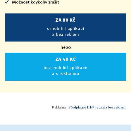
Možnost kdykoliv zrušit
ZA 80 KČ
s mobilní aplikací
a bez reklam
nebo
ZA 40 KČ
bez mobilní aplikace
a s reklamou
|
Předplatné HN+ je zcela bez reklam.