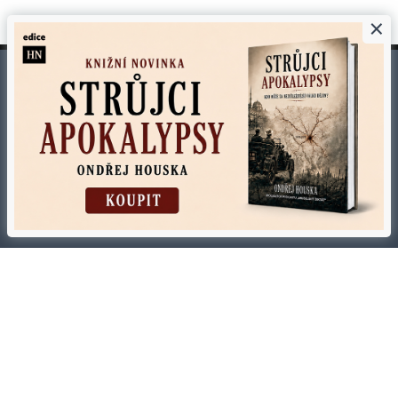
×
©
1996-2026
Economia, a.s.
Hospodářské noviny (print) ISSN 0862-9587
Hospodářské noviny (online) ISSN 2787-950X
Certifikováno
Sledujte nás
Stáhněte si aplikaci HN
Kontakty
Ochrana osobních údajů
Tiráž redakce HN
Prohlášení o cookies