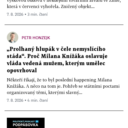
výškovou budovu v někdejším továrním areálu ve Zlíně,
která v červenci vyhořela. Zničený objekt...
7. 8. 2026 ▪ 3 min. čtení
PETR HONZEJK
„Prolhaný hlupák v čele nemyslícího
stáda“. Proč Milana Knížáka oslavuje
vláda vedená mužem, kterým umělec
opovrhoval
Někteří říkají, že to byl poslední happening Milana
Knížáka. A něco na tom je. Pohřeb se státními poctami
organizovaný těmi, kterými slavný...
7. 8. 2026 ▪ 4 min. čtení