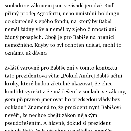
souladu se zákonem jsou v zásadě jen dvě. Buď
přímý prodej Agrofertu, nebo umístění holdingu
do skutečně slepého fondu, na který by Babiš
neměl žádný vliv a neměl by z jeho činnosti ani
žádný prospěch. Obojí je pro Babiše na hranici
nemožného. Kdyby to byl ochoten udělat, mohl to
oznámit už dávno.
Zvlášť varovně pro Babiše zní v tomto kontextu
tato prezidentova věta: „Pokud Andrej Babiš učiní
kroky, které budou zřetelně ukazovat, že chce
konflikt vyřešit a že má řešení v souladu se zákony,
jsem připraven jmenovat ho předsedou vlády bez
odkladu.“ Znamená to, že prezident nyní Babišovi
nevěří, že nechce obejít zákon nějakým
pseudořešením. A hlavně, dokud si prezident
nebude jistý, že je všechno v pořádku, nemůže