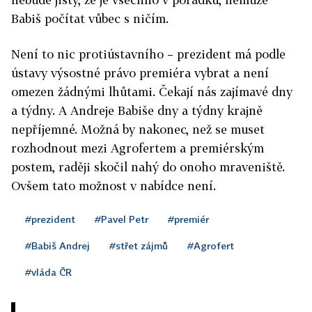
Babiš počítat vůbec s ničím.
Není to nic protiústavního – prezident má podle
ústavy výsostné právo premiéra vybrat a není
omezen žádnými lhůtami. Čekají nás zajímavé dny
a týdny. A Andreje Babiše dny a týdny krajně
nepříjemné. Možná by nakonec, než se muset
rozhodnout mezi Agrofertem a premiérským
postem, raději skočil nahý do onoho mraveniště.
Ovšem tato možnost v nabídce není.
#prezident
#Pavel Petr
#premiér
#Babiš Andrej
#střet zájmů
#Agrofert
#vláda ČR