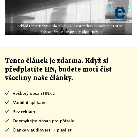
Přehled tématu vytvořila Aika - AI asistentka Economia • Foto:
Hospodářské noviny / Midjourney
Tento článek
je
zdarma. Když si
předplatíte HN, budete moci číst
všechny naše články
.
Veškerý obsah HN.cz
Mobilní aplikace
Bez reklam
Odemykejte obsah pro přátele
Články v audioverzi + playlist