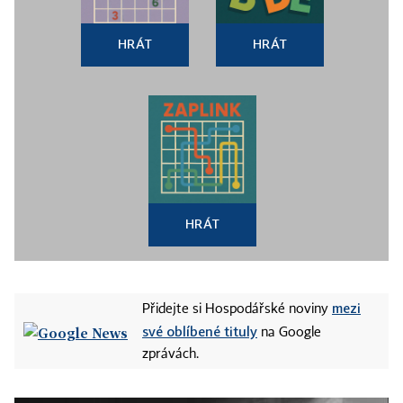
HRÁT
HRÁT
HRÁT
mezi
Přidejte si Hospodářské noviny
své oblíbené tituly
na Google
zprávách.