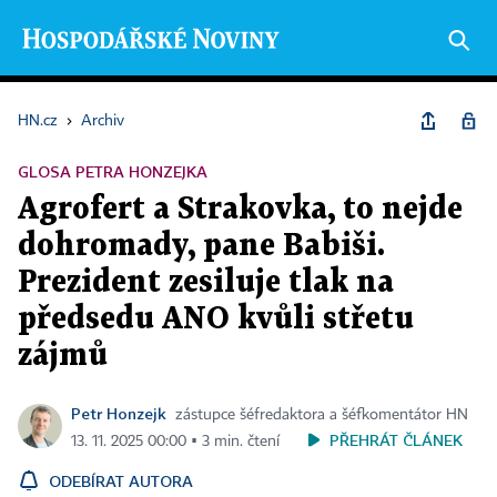
HN.cz
›
Archiv
GLOSA PETRA HONZEJKA
Agrofert a Strakovka, to nejde
dohromady, pane Babiši.
Prezident zesiluje tlak na
předsedu ANO kvůli střetu
zájmů
Petr Honzejk
zástupce šéfredaktora a šéfkomentátor HN
PŘEHRÁT ČLÁNEK
13. 11. 2025 00:00 ▪ 3 min. čtení
ODEBÍRAT AUTORA