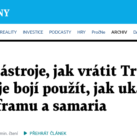
ARCHIV
REALITY
INVESTICE
PODCASTY
HRY
PročNe
D
stroje, jak vrátit 
je bojí použít, jak u
framu a samaria
PŘEHRÁT ČLÁNEK
min. čtení