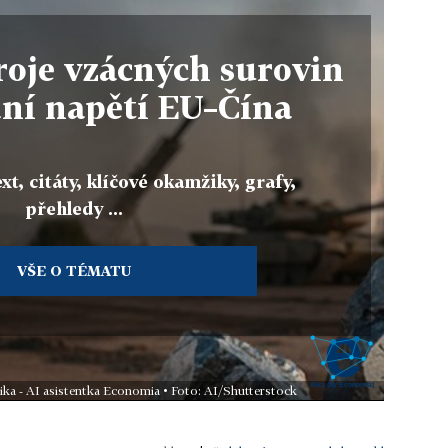
roje vzácných surovin
ní napětí EU–Čína
xt, citáty, klíčové okamžiky, grafy,
přehledy ...
VŠE O TÉMATU
ika - AI asistentka Economia • Foto: AI/Shutterstock