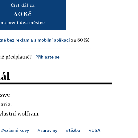
Číst dál za
40 Kč
na první dva měsíce
za 80 Kč.
tné bez reklam a s mobilní aplikací
iž předplatné?
Přihlaste se
dál
kovy.
aria.
lastní wolfram.
#vzácné kovy
#suroviny
#těžba
#USA