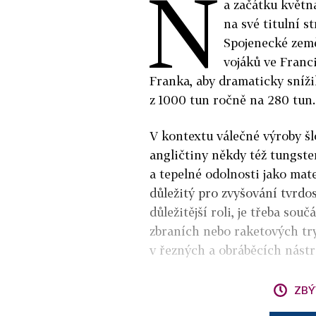
N
a začátku květn
na své titulní s
Spojenecké země
vojáků ve Franc
Franka, aby dramaticky sníž
z 1000 tun ročně na 280 tun.
V kontextu válečné výroby š
angličtiny někdy též t
ungste
a tepelné odolnosti jako mat
důležitý pro zvyšování tvrdos
důležitější roli, je třeba souč
zbraních nebo raketových try
v řezných a obráběcích nástr
ZBÝ