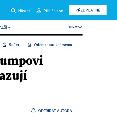
PŘEDPLATNÉ
Hledat
Přihlásit se
BeNative
ALŠÍ
Sdílet
Odemknout známému
Trumpovi
kazují
ODEBÍRAT AUTORA