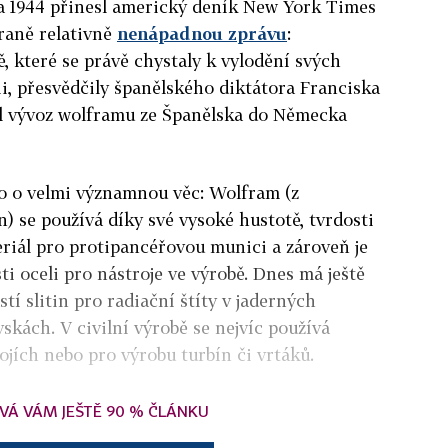
a 1944 přinesl americký deník New York Times
traně relativně
nenápadnou zprávu
:
, které se právě chystaly k vylodění svých
ii, přesvědčily španělského diktátora Franciska
il vývoz wolframu ze Španělska do Německa
lo o velmi významnou věc: Wolfram (z
n
) se používá díky své vysoké hustotě, tvrdosti
eriál pro protipancéřovou munici a zároveň je
ti oceli pro nástroje ve výrobě. Dnes má ještě
ástí slitin pro radiační štíty v jaderných
skách. V civilní výrobě se nejvíc používá
ojích nebo pro výrobu turbín či vrtáků.
VÁ VÁM JEŠTĚ 90 % ČLÁNKU