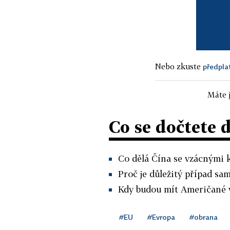
Nebo zkuste
předpla
Máte j
Co se dočtete 
Co dělá Čína se vzácnými 
Proč je důležitý případ sam
Kdy budou mít Američané v
#EU
#Evropa
#obrana