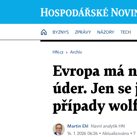
HOME
BYZNYS
ZPRÁVY
NÁZORY
TECH
HN.cz
›
Archiv
Evropa má ná
úder. Jen se 
případy wol
Martin Ehl
hlavní analytik HN
14. 1. 2026 06:26 ▪ Aktualizováno ▪ 7 