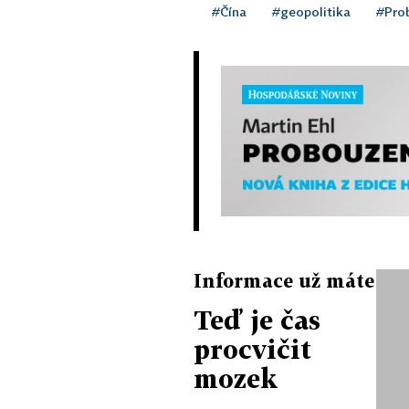
#Čína
#geopolitika
#Pro
Informace už máte
Teď je čas
procvičit
mozek