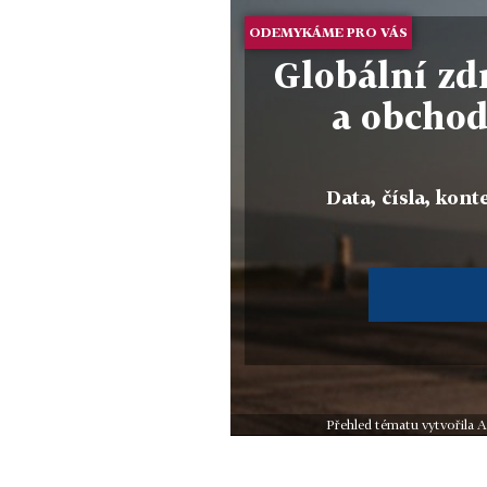
ODEMYKÁME PRO VÁS
Globální zd
a obchod
Data, čísla, konte
Přehled tématu vytvořila A