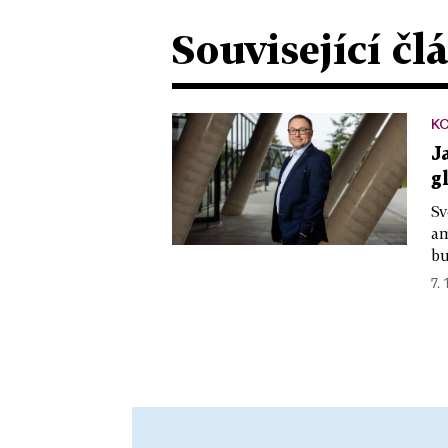
Související čl
K
J
g
Sv
am
bu
7. 