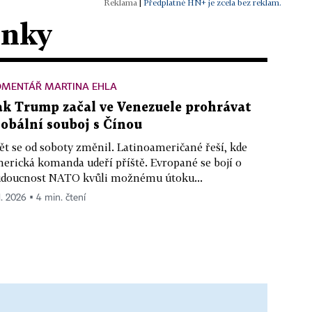
|
Předplatné HN+ je zcela bez reklam.
ánky
OMENTÁŘ MARTINA EHLA
ak Trump začal ve Venezuele prohrávat
lobální souboj s Čínou
ět se od soboty změnil. Latinoameričané řeší, kde
erická komanda udeří příště. Evropané se bojí o
doucnost NATO kvůli možnému útoku...
1. 2026 ▪ 4 min. čtení