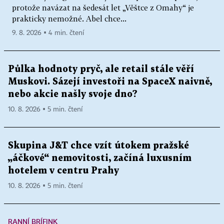
protože navázat na šedesát let „Věštce z Omahy“ je
prakticky nemožné. Abel chce...
9. 8. 2026 ▪ 4 min. čtení
Půlka hodnoty pryč, ale retail stále věří
Muskovi. Sázejí investoři na SpaceX naivně,
nebo akcie našly svoje dno?
10. 8. 2026 ▪ 5 min. čtení
Skupina J&T chce vzít útokem pražské
„áčkové“ nemovitosti, začíná luxusním
hotelem v centru Prahy
10. 8. 2026 ▪ 5 min. čtení
RANNÍ BRÍFINK