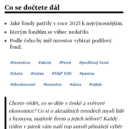
Co se dočtete dál
Jaké fondy patřily v roce 2025 k nejvýnosnějším.
Kterým fondům se vůbec nedařilo.
Podle čeho by měl investor vybírat podílový
fond.
#investice
#akcie
#fond
#podílový fond
#zlato
#index
#S&P 500
#peníze
#zhodnocení
#investor
#data
#výběr
Chcete vědět, co se děje v české a světové
ekonomice? Co si o aktuálních trendech myslí lidé
z byznysu, majitelé firem a jejich šéfové? Každý
týden v pátek vám naši top autoři přinášejí výběr