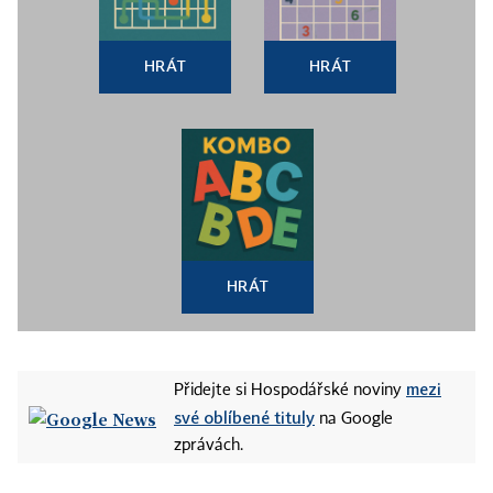
HRÁT
HRÁT
HRÁT
mezi
Přidejte si Hospodářské noviny
své oblíbené tituly
na Google
zprávách.