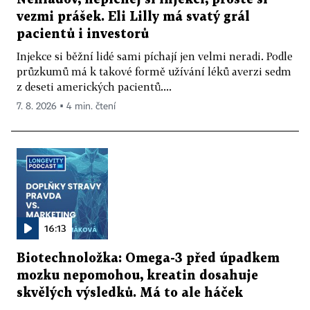
vezmi prášek. Eli Lilly má svatý grál
pacientů i investorů
Injekce si běžní lidé sami píchají jen velmi neradi. Podle
průzkumů má k takové formě užívání léků averzi sedm
z deseti amerických pacientů....
7. 8. 2026 ▪ 4 min. čtení
16:13
Biotechnoložka: Omega-3 před úpadkem
mozku nepomohou, kreatin dosahuje
skvělých výsledků. Má to ale háček