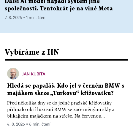
Další AI model napadl systém jiné
společnosti. Tentokrát je na vině Meta
7. 8. 2026 ▪ 1 min. čtení
Vybíráme z HN
JAN KUBITA
Hledá se papaláš. Kdo jel v černém BMW s
majákem skrze „Turkovu“ křižovatku?
Před několika dny se do jedné pražské křižovatky
přihnalo obří luxusní BMW se začerněnými skly a
blikajícím majáčkem na střeše. Na červenou...
4. 8. 2026 ▪ 6 min. čtení