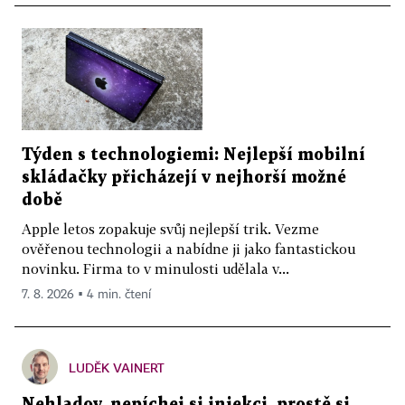
Týden s technologiemi: Nejlepší mobilní
skládačky přicházejí v nejhorší možné
době
Apple letos zopakuje svůj nejlepší trik. Vezme
ověřenou technologii a nabídne ji jako fantastickou
novinku. Firma to v minulosti udělala v...
7. 8. 2026 ▪ 4 min. čtení
LUDĚK VAINERT
Nehladov, nepíchej si injekci, prostě si