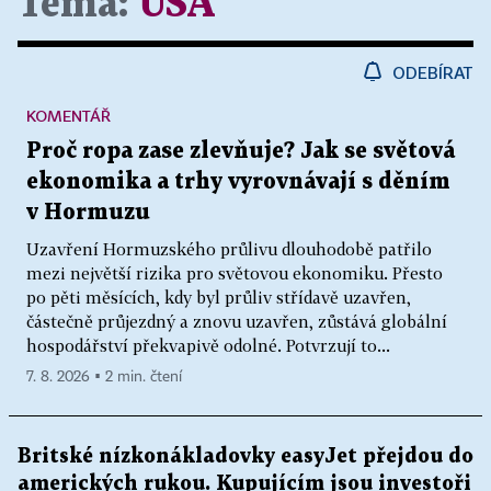
Téma:
USA
ODEBÍRAT
KOMENTÁŘ
Proč ropa zase zlevňuje? Jak se světová
ekonomika a trhy vyrovnávají s děním
v Hormuzu
Uzavření Hormuzského průlivu dlouhodobě patřilo
mezi největší rizika pro světovou ekonomiku. Přesto
po pěti měsících, kdy byl průliv střídavě uzavřen,
částečně průjezdný a znovu uzavřen, zůstává globální
hospodářství překvapivě odolné. Potvrzují to...
7. 8. 2026 ▪ 2 min. čtení
Britské nízkonákladovky easyJet přejdou do
amerických rukou. Kupujícím jsou investoři