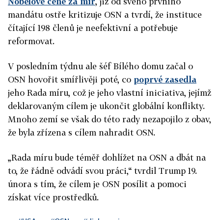
Nobelově ceně za mír
, již od svého prvního
mandátu ostře kritizuje OSN a tvrdí, že instituce
čítající 198 členů je neefektivní a potřebuje
reformovat.
V posledním týdnu ale šéf Bílého domu začal o
OSN hovořit smířlivěji poté, co
poprvé zasedla
jeho Rada míru, což je jeho vlastní iniciativa, jejímž
deklarovaným cílem je ukončit globální konflikty.
Mnoho zemí se však do této rady nezapojilo z obav,
že byla zřízena s cílem nahradit OSN.
„Rada míru bude téměř dohlížet na OSN a dbát na
to, že řádně odvádí svou práci,“ tvrdil Trump 19.
února s tím, že cílem je OSN posílit a pomoci
získat více prostředků.