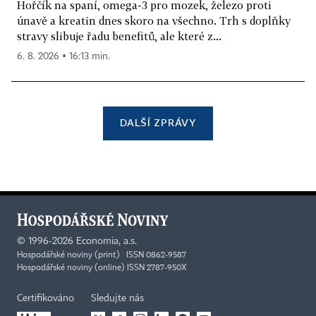
Hořčík na spaní, omega-3 pro mozek, železo proti
únavě a kreatin dnes skoro na všechno. Trh s doplňky
stravy slibuje řadu benefitů, ale které z...
6. 8. 2026 ▪ 16:13 min.
DALŠÍ ZPRÁVY
©
1996-2026
Economia, a.s.
Hospodářské noviny (print) ISSN 0862-9587
Hospodářské noviny (online) ISSN 2787-950X
Certifikováno
Sledujte nás