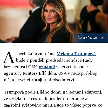
Autor ▪
Reuters
A
merická první dáma
Melania Trumpová
bude v pondělí předsedat schůzce Rady
bezpečnosti OSN,
oznámil
ve čtvrtek podle
agentury Reuters Bílý dům. USA v radě přebírají
měsíc trvající rotující předsednictví.
Trumpová podle Bílého domu na jednání zdůrazní,
že vzdělání je cestou k posílení tolerance a
zajištění světového míru. Bude to vůbec poprvé, co