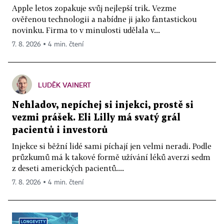
Apple letos zopakuje svůj nejlepší trik. Vezme
ověřenou technologii a nabídne ji jako fantastickou
novinku. Firma to v minulosti udělala v...
7. 8. 2026 ▪ 4 min. čtení
LUDĚK VAINERT
Nehladov, nepíchej si injekci, prostě si
vezmi prášek. Eli Lilly má svatý grál
pacientů i investorů
Injekce si běžní lidé sami píchají jen velmi neradi. Podle
průzkumů má k takové formě užívání léků averzi sedm
z deseti amerických pacientů....
7. 8. 2026 ▪ 4 min. čtení