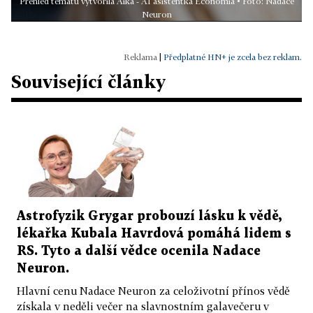
Přehled tématu vytvořila Aika - AI asistentka Economia • Foto: Nadace
Neuron
|
Předplatné HN+ je zcela bez reklam.
Související články
Astrofyzik Grygar probouzí lásku k vědě,
lékařka Kubala Havrdová pomáhá lidem s
RS. Tyto a další vědce ocenila Nadace
Neuron.
Hlavní cenu Nadace Neuron za celoživotní přínos vědě
získala v neděli večer na slavnostním galavečeru v