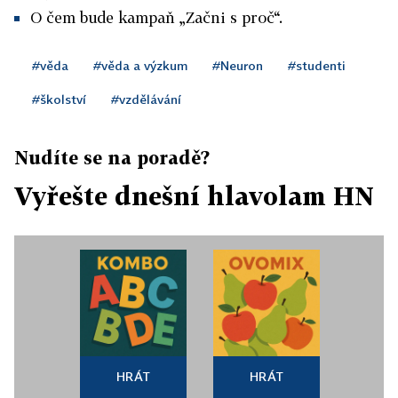
O čem bude kampaň „Začni s proč“.
#věda
#věda a výzkum
#Neuron
#studenti
#školství
#vzdělávání
Nudíte se na poradě?
Vyřešte dnešní hlavolam HN
HRÁT
HRÁT