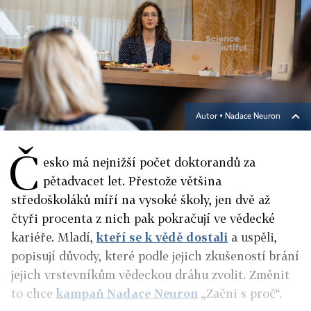
Autor ▪
Nadace Neuron
Č
esko má nejnižší počet doktorandů za
pětadvacet let. Přestože většina
středoškoláků míří na vysoké školy, jen dvě až
čtyři procenta z nich pak pokračují ve vědecké
kariéře. Mladí,
kteří se k vědě dostali
a uspěli,
popisují důvody, které podle jejich zkušeností brání
jejich vrstevníkům vědeckou dráhu zvolit. Změnit
to chce
kampaň Nadace Neuron
„Začni s proč“.