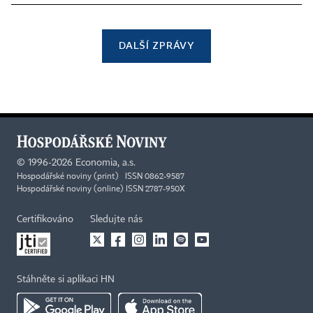
DALŠÍ ZPRÁVY
©
1996-2026
Economia, a.s.
Hospodářské noviny (print) ISSN 0862-9587
Hospodářské noviny (online) ISSN 2787-950X
Certifikováno
Sledujte nás
Stáhněte si aplikaci HN