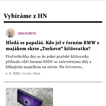
Vybíráme z HN
JAN KUBITA
Hledá se papaláš. Kdo jel v černém BMW s
majákem skrze „Turkovu“ křižovatku?
Před několika dny se do jedné pražské křižovatky
přihnalo obří luxusní BMW se začerněnými skly a
blikajícím majáčkem na střeše. Na červenou...
4. 8. 2026 ▪ 6 min. čtení