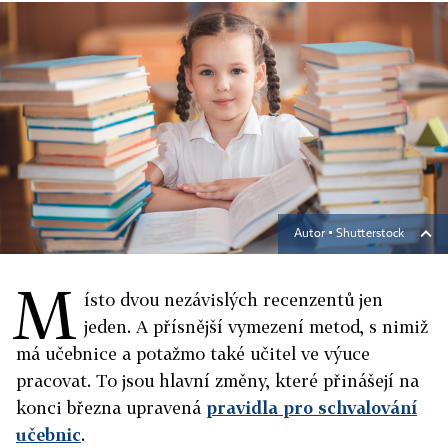
Autor ▪
Shutterstock
M
ísto dvou nezávislých recenzentů jen
jeden. A přísnější vymezení metod, s nimiž
má učebnice a potažmo také učitel ve výuce
pracovat. To jsou hlavní změny, které přinášejí na
konci března upravená
pravidla pro schvalování
učebnic
.