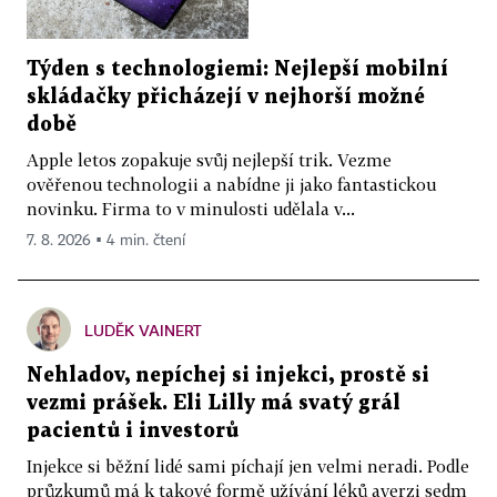
Týden s technologiemi: Nejlepší mobilní
skládačky přicházejí v nejhorší možné
době
Apple letos zopakuje svůj nejlepší trik. Vezme
ověřenou technologii a nabídne ji jako fantastickou
novinku. Firma to v minulosti udělala v...
7. 8. 2026 ▪ 4 min. čtení
LUDĚK VAINERT
Nehladov, nepíchej si injekci, prostě si
vezmi prášek. Eli Lilly má svatý grál
pacientů i investorů
Injekce si běžní lidé sami píchají jen velmi neradi. Podle
průzkumů má k takové formě užívání léků averzi sedm