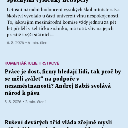
Letošní národní hodnocení vysokých škol ministerstva
školství vyvolalo u části univerzit vlnu nespokojenosti.
To, jakou jim mezinárodní komise vždy jednou za pět
let přidělí v žebříčku známku, má totiž vliv na jejich
prestiž i výši státních...
6. 8. 2026 ▪ 4 min. čtení
KOMENTÁŘ JULIE HRSTKOVÉ
Práce je dost, firmy hledají lidi, tak proč by
se měli „válet“ na podpoře v
nezaměstnanosti? Andrej Babiš svolává
národ k pásu
5. 8. 2026 ▪ 3 min. čtení
Rušení devátých tříd vláda zřejmě myslí