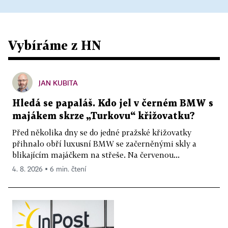
Vybíráme z HN
JAN KUBITA
Hledá se papaláš. Kdo jel v černém BMW s
majákem skrze „Turkovu“ křižovatku?
Před několika dny se do jedné pražské křižovatky
přihnalo obří luxusní BMW se začerněnými skly a
blikajícím majáčkem na střeše. Na červenou...
4. 8. 2026 ▪ 6 min. čtení