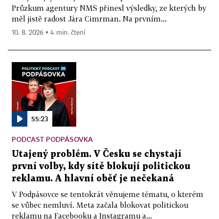
Průzkum agentury NMS přinesl výsledky, ze kterých by
měl jistě radost Jára Cimrman. Na prvním...
10. 8. 2026 ▪ 4 min. čtení
55:23
PODCAST PODPÁSOVKA
Utajený problém. V Česku se chystají
první volby, kdy sítě blokují politickou
reklamu. A hlavní oběť je nečekaná
V Podpásovce se tentokrát věnujeme tématu, o kterém
se vůbec nemluví. Meta začala blokovat politickou
reklamu na Facebooku a Instagramu a...