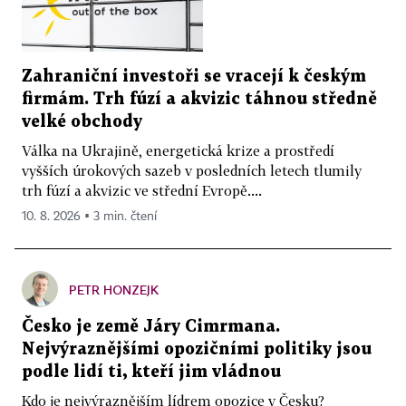
Zahraniční investoři se vracejí k českým
firmám. Trh fúzí a akvizic táhnou středně
velké obchody
Válka na Ukrajině, energetická krize a prostředí
vyšších úrokových sazeb v posledních letech tlumily
trh fúzí a akvizic ve střední Evropě....
10. 8. 2026 ▪ 3 min. čtení
PETR HONZEJK
Česko je země Járy Cimrmana.
Nejvýraznějšími opozičními politiky jsou
podle lidí ti, kteří jim vládnou
Kdo je nejvýraznějším lídrem opozice v Česku?