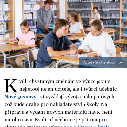
Autor ▪
Shutterstock
K
vůli chystaným změnám ve výuce jsou v
nejistotě nejen učitelé, ale i tvůrci učebnic.
Nové „osnovy“
si vyžádají vývoj a nákup nových,
což bude drahé pro nakladatelství i školy. Na
přípravu a vydání nových materiálů navíc není
mnoho času. Kvalitní učebnice je přitom pro