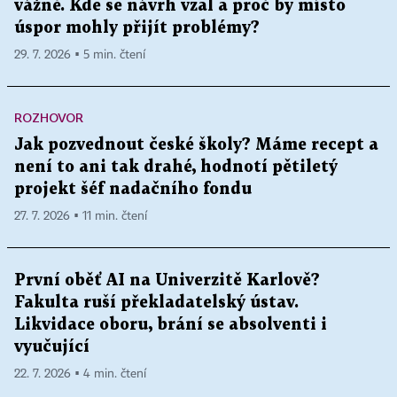
vážně. Kde se návrh vzal a proč by místo
úspor mohly přijít problémy?
29. 7. 2026 ▪ 5 min. čtení
ROZHOVOR
Jak pozvednout české školy? Máme recept a
není to ani tak drahé, hodnotí pětiletý
projekt šéf nadačního fondu
27. 7. 2026 ▪ 11 min. čtení
První oběť AI na Univerzitě Karlově?
Fakulta ruší překladatelský ústav.
Likvidace oboru, brání se absolventi i
vyučující
22. 7. 2026 ▪ 4 min. čtení