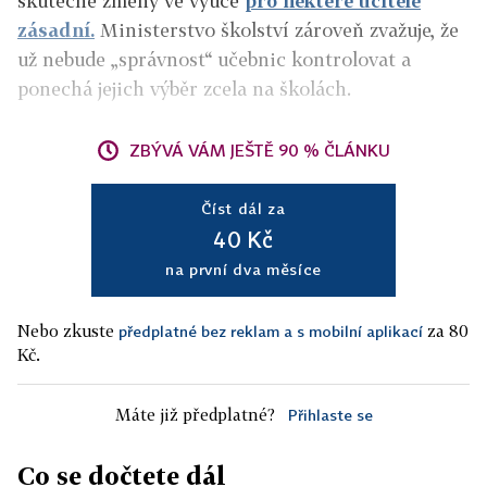
skutečné změny ve výuce
pro některé učitele
zásadní.
Ministerstvo školství zároveň zvažuje, že
už nebude „správnost“ učebnic kontrolovat a
ponechá jejich výběr zcela na školách.
ZBÝVÁ VÁM JEŠTĚ 90 % ČLÁNKU
Číst dál za
40 Kč
na první dva měsíce
Nebo zkuste
za 80
předplatné bez reklam a s mobilní aplikací
Kč.
Máte již předplatné?
Přihlaste se
Co se dočtete dál