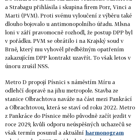
a Strabagu přihlásila i skupina firem Porr, Vinci a
Marti (PVM). Proti svému vyloučení z výběru také
dlouho bojovalo u antimonopolního úřadu. Mlsna
loni v září pravomocně rozhodl, že postup DPP byl
v pořádku. PVM se obrátilo i na Krajský soud v
Brně, který mu vyhověl předběžným opatřením
zakazujícím DPP kontrakt uzavřít. To však letos v
únoru zrušil NSS.
Metro
D propojí Písnici s náměstím Míru a
odlehčí dopravě na jihu
metro
pole. Stavba ze
stanice Olbrachtova naváže na část mezi Pankrácí
a Olbrachtovou, která se staví od roku 2022.
Metro
z Pankráce do Písnice mělo původně začít jezdit v
roce 2029, kvůli odporu neúspěšných uchazečů se
však termín posunul a aktuální
harmonogram