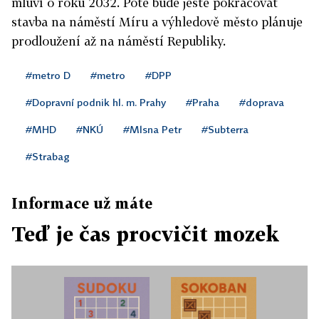
mluví o roku 2032. Poté bude ještě pokračovat
stavba na náměstí Míru a výhledově město plánuje
prodloužení až na náměstí Republiky.
#metro D
#metro
#DPP
#Dopravní podnik hl. m. Prahy
#Praha
#doprava
#MHD
#NKÚ
#Mlsna Petr
#Subterra
#Strabag
Informace už máte
Teď je čas procvičit mozek