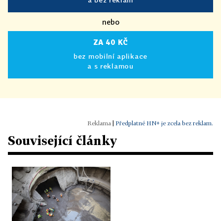
nebo
ZA 40 KČ
bez mobilní aplikace
a s reklamou
|
Předplatné HN+ je zcela bez reklam.
Související články