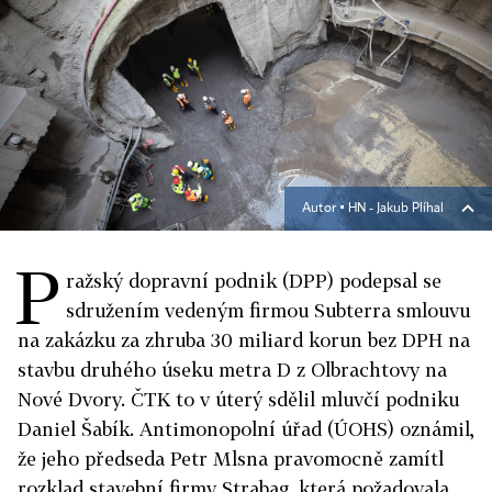
Autor ▪
HN - Jakub Plíhal
P
ražský dopravní podnik (DPP) podepsal se
sdružením vedeným firmou Subterra smlouvu
na zakázku za zhruba 30 miliard korun bez DPH na
stavbu druhého úseku metra D z Olbrachtovy na
Nové Dvory. ČTK to v úterý sdělil mluvčí podniku
Daniel Šabík. Antimonopolní úřad (ÚOHS) oznámil,
že jeho předseda Petr Mlsna pravomocně zamítl
rozklad stavební firmy Strabag, která požadovala