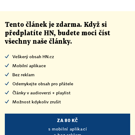
Tento článek
je
zdarma. Když si
předplatíte HN, budete moci číst
všechny naše články
.
Veškerý obsah HN.cz
Mobilní aplikace
Bez reklam
Odemykejte obsah pro přátele
Články v audioverzi + playlist
Možnost kdykoliv zrušit
ZA 80 KČ
s mobilní aplikací
a bez reklam