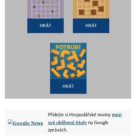
HRÁT
HRÁT
HRÁT
mezi
Přidejte si Hospodářské noviny
své oblíbené tituly
na Google
zprávách.