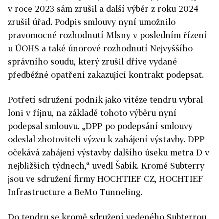
v roce 2023 sám zrušil a další výběr z roku 2024
zrušil úřad. Podpis smlouvy nyní umožnilo
pravomocné rozhodnutí Mlsny v posledním řízení
u ÚOHS a také únorové rozhodnutí Nejvyššího
správního soudu, který zrušil dříve vydané
předběžné opatření zakazující kontrakt podepsat.
Potřetí sdružení podnik jako vítěze tendru vybral
loni v říjnu, na základě tohoto výběru nyní
podepsal smlouvu. „DPP po podepsání smlouvy
odeslal zhotoviteli výzvu k zahájení výstavby. DPP
očekává zahájení výstavby dalšího úseku metra D v
nejbližších týdnech,“ uvedl Šabík. Kromě Subterry
jsou ve sdružení firmy HOCHTIEF CZ, HOCHTIEF
Infrastructure a BeMo Tunneling.
Do tendru se kromě sdružení vedeného Subterrou