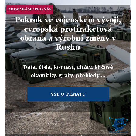
ODEMYKÁME PRO VÁS
Pokrok ve vojenském vývoji,
evropská protiraketová
obrana a výrobní změny v
Rusku
Data, čísla, kontext, citáty, klíčové
okamžiky, grafy, přehledy ...
VŠE O TÉMATU