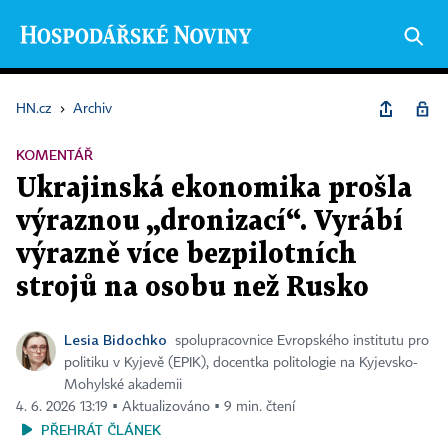
HN.cz
›
Archiv
KOMENTÁŘ
Ukrajinská ekonomika prošla
výraznou „dronizací“. Vyrábí
výrazně více bezpilotních
strojů na osobu než Rusko
Lesia Bidochko
spolupracovnice Evropského institutu pro
politiku v Kyjevě (EPIK), docentka politologie na Kyjevsko-
Mohylské akademii
4. 6. 2026 13:19 ▪ Aktualizováno ▪ 9 min. čtení
PŘEHRÁT ČLÁNEK