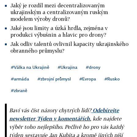
Jaký je rozdíl mezi decentralizovaným
ukrajinským a centralizovaným ruským
modelem výroby dronů?
Jaké jsou limity a úzká hrdla, zejména v
produkci výbušnin a hlavic pro drony?
Jak odliv talentů ovlivnil kapacity ukrajinského
obranného průmyslu?
#Válka na Ukrajině
#Ukrajina
#drony
#armáda
#zbrojní průmysl
#Evropa
#Rusko
#zbraně
Baví vás číst názory chytrých lidí?
Odebírejte
newsletter Týden v komentářích
, kde najdete
výběr toho nejlepšího. Pečlivě ho pro vás každý
týden sestavuje Jan Kubita a kromě jiných píší