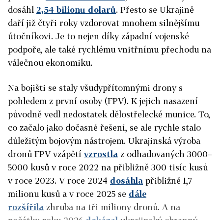
dosáhl
2,54 bilionu dolarů
. Přesto se Ukrajině
daří již čtyři roky vzdorovat mnohem silnějšímu
útočníkovi. Je to nejen díky západní vojenské
podpoře, ale také rychlému vnitřnímu přechodu na
válečnou ekonomiku.
Na bojišti se staly všudypřítomnými drony s
pohledem z první osoby (FPV). K jejich nasazení
původně vedl nedostatek dělostřelecké munice. To,
co začalo jako dočasné řešení, se ale rychle stalo
důležitým bojovým nástrojem. Ukrajinská výroba
dronů FPV vzápětí
vzrostla
z odhadovaných 3000–
5000 kusů v roce 2022 na přibližně 300 tisíc kusů
v roce 2023. V roce 2024
dosáhla
přibližně 1,7
milionu kusů a v roce 2025 se
dále
rozšířila
zhruba na tři miliony dronů. A na