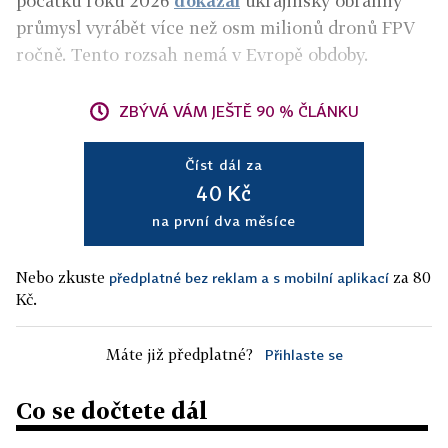
počátku roku 2026
dokázal
ukrajinský obranný
průmysl vyrábět více než osm milionů dronů FPV
ročně. Tento rozsah nemá v Evropě obdoby.
ZBÝVÁ VÁM JEŠTĚ 90 % ČLÁNKU
Číst dál za
40 Kč
na první dva měsíce
Nebo zkuste
za 80
předplatné bez reklam a s mobilní aplikací
Kč.
Máte již předplatné?
Přihlaste se
Co se dočtete dál