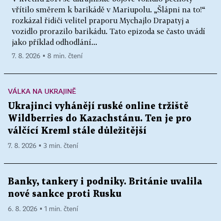
vřítilo směrem k barikádě v Mariupolu. „Šlápni na to!“
rozkázal řidiči velitel praporu Mychajlo Drapatyj a
vozidlo prorazilo barikádu. Tato epizoda se často uvádí
jako příklad odhodlání...
7. 8. 2026 ▪ 8 min. čtení
VÁLKA NA UKRAJINĚ
Ukrajinci vyhánějí ruské online tržiště
Wildberries do Kazachstánu. Ten je pro
válčící Kreml stále důležitější
7. 8. 2026 ▪ 3 min. čtení
Banky, tankery i podniky. Británie uvalila
nové sankce proti Rusku
6. 8. 2026 ▪ 1 min. čtení