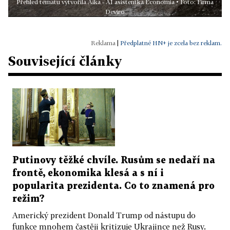
Přehled tématu vytvořila Aika - AI asistentka Economia • Foto: Firma
Deviro
|
Předplatné HN+ je zcela bez reklam.
Související články
Putinovy těžké chvíle. Rusům se nedaří na
frontě, ekonomika klesá a s ní i
popularita prezidenta. Co to znamená pro
režim?
Americký prezident Donald Trump od nástupu do
funkce mnohem častěji kritizuje Ukrajince než Rusy.