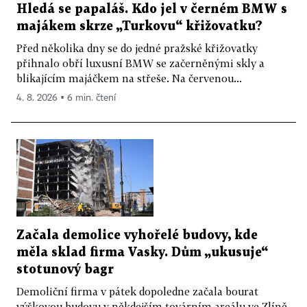
Hledá se papaláš. Kdo jel v černém BMW s
majákem skrze „Turkovu“ křižovatku?
Před několika dny se do jedné pražské křižovatky
přihnalo obří luxusní BMW se začerněnými skly a
blikajícím majáčkem na střeše. Na červenou...
4. 8. 2026 ▪ 6 min. čtení
Začala demolice vyhořelé budovy, kde
měla sklad firma Vasky. Dům „ukusuje“
stotunový bagr
Demoliční firma v pátek dopoledne začala bourat
výškovou budovu v někdejším továrním areálu ve Zlíně,