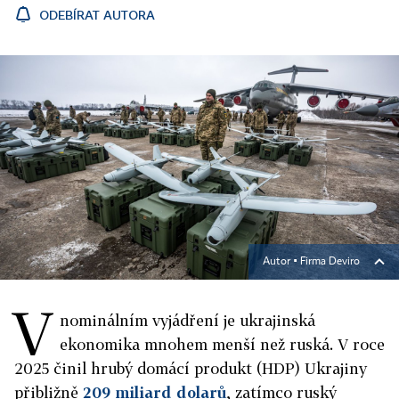
ODEBÍRAT AUTORA
Autor ▪
Firma Deviro
V
nominálním vyjádření je ukrajinská
ekonomika mnohem menší než ruská. V roce
2025 činil hrubý domácí produkt (HDP) Ukrajiny
přibližně
209 miliard dolarů
, zatímco ruský