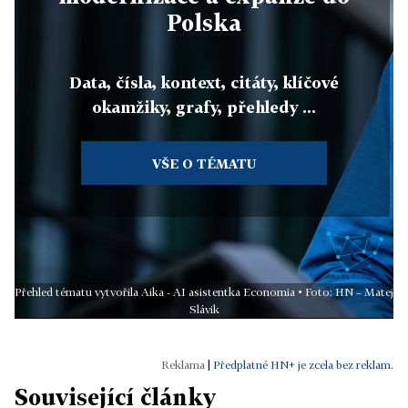
Polska
Data, čísla, kontext, citáty, klíčové
okamžiky, grafy, přehledy ...
VŠE O TÉMATU
Přehled tématu vytvořila Aika - AI asistentka Economia • Foto: HN – Matej
Slávik
|
Předplatné HN+ je zcela bez reklam.
Související články