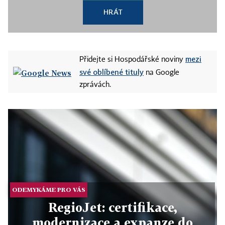
HRÁT
mezi
Přidejte si Hospodářské noviny
své oblíbené tituly
na Google
zprávách.
ODEMYKÁME PRO VÁS
RegioJet: certifikace,
modernizace a expanze do