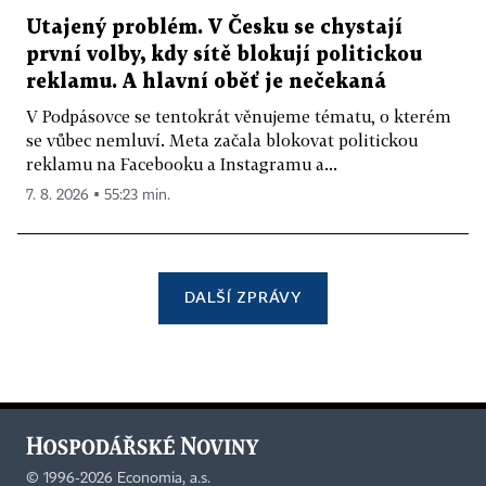
Utajený problém. V Česku se chystají
první volby, kdy sítě blokují politickou
reklamu. A hlavní oběť je nečekaná
V Podpásovce se tentokrát věnujeme tématu, o kterém
se vůbec nemluví. Meta začala blokovat politickou
reklamu na Facebooku a Instagramu a...
7. 8. 2026 ▪ 55:23 min.
DALŠÍ ZPRÁVY
©
1996-2026
Economia, a.s.