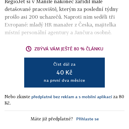
RegioJet si v Manile nakonec zařídil malé
detašované pracoviště, kterým za poslední týdny
prošlo asi 200 uchazečů. Naproti nim seděli tři
Evropané: mladý HR manažer z Česka, majitelka
místní personální agentury a Jančura osobně.
ZBÝVÁ VÁM JEŠTĚ 80 % ČLÁNKU
Číst dál za
40 Kč
na první dva měsíce
Nebo zkuste
za 80
předplatné bez reklam a s mobilní aplikací
Kč.
Máte již předplatné?
Přihlaste se