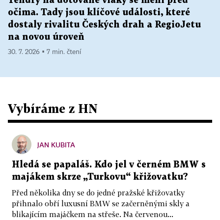
Tendry na dotované vlaky se mění před
očima. Tady jsou klíčové události, které
dostaly rivalitu Českých drah a RegioJetu
na novou úroveň
30. 7. 2026 ▪ 7 min. čtení
Vybíráme z HN
JAN KUBITA
Hledá se papaláš. Kdo jel v černém BMW s
majákem skrze „Turkovu“ křižovatku?
Před několika dny se do jedné pražské křižovatky
přihnalo obří luxusní BMW se začerněnými skly a
blikajícím majáčkem na střeše. Na červenou...