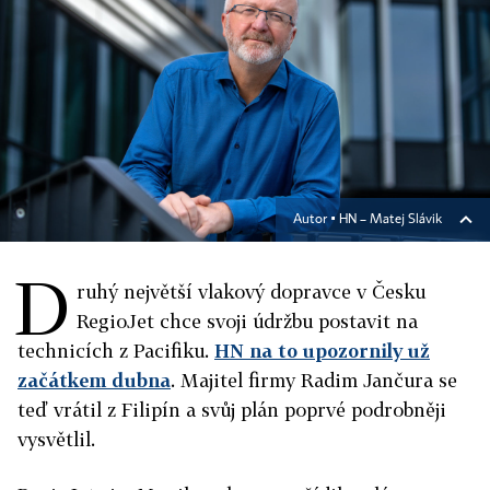
Autor ▪
HN – Matej Slávik
D
ruhý největší vlakový dopravce v Česku
RegioJet chce svoji údržbu postavit na
technicích z Pacifiku.
HN na to upozornily už
začátkem dubna
. Majitel firmy Radim Jančura se
teď vrátil z Filipín a svůj plán poprvé podrobněji
vysvětlil.