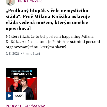
PETR HONZEJK
„Prolhaný hlupák v čele nemyslícího
stáda“. Proč Milana Knížáka oslavuje
vláda vedená mužem, kterým umělec
opovrhoval
Někteří říkají, že to byl poslední happening Milana
Knížáka. A něco na tom je. Pohřeb se státními poctami
organizovaný těmi, kterými slavný...
7. 8. 2026 ▪ 4 min. čtení
55:23
PODCAST PODPÁSOVKA