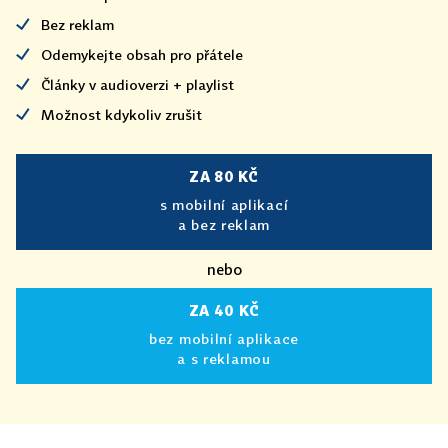
Bez reklam
Odemykejte obsah pro přátele
Články v audioverzi + playlist
Možnost kdykoliv zrušit
ZA 80 KČ
s mobilní aplikací
a bez reklam
nebo
ZA 40 KČ
bez mobilní aplikace
a s reklamou