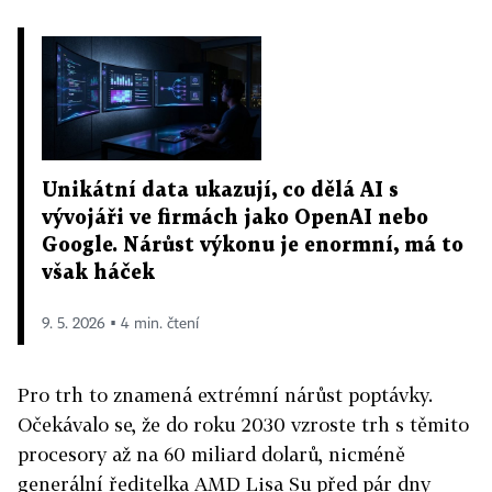
Unikátní data ukazují, co dělá AI s
vývojáři ve firmách jako OpenAI nebo
Google. Nárůst výkonu je enormní, má to
však háček
9. 5. 2026 ▪ 4 min. čtení
Pro trh to znamená extrémní nárůst poptávky.
Očekávalo se, že do roku 2030 vzroste trh s těmito
procesory až na 60 miliard dolarů, nicméně
generální ředitelka AMD Lisa Su před pár dny