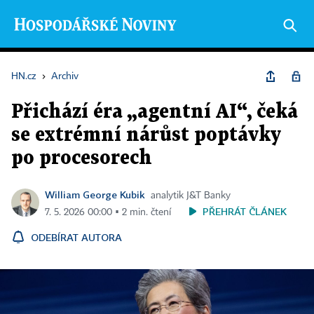
HN.cz
›
Archiv
Přichází éra „agentní AI“, čeká
se extrémní nárůst poptávky
po procesorech
William George Kubik
analytik J&T Banky
PŘEHRÁT ČLÁNEK
7. 5. 2026 00:00 ▪ 2 min. čtení
ODEBÍRAT AUTORA