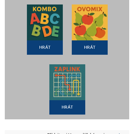
HRÁT
HRÁT
HRÁT