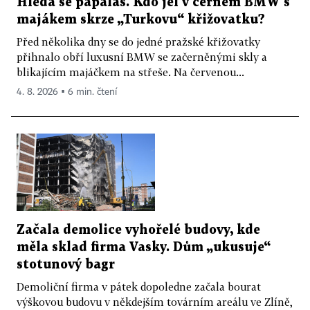
Hledá se papaláš. Kdo jel v černém BMW s
majákem skrze „Turkovu“ křižovatku?
Před několika dny se do jedné pražské křižovatky
přihnalo obří luxusní BMW se začerněnými skly a
blikajícím majáčkem na střeše. Na červenou...
4. 8. 2026 ▪ 6 min. čtení
Začala demolice vyhořelé budovy, kde
měla sklad firma Vasky. Dům „ukusuje“
stotunový bagr
Demoliční firma v pátek dopoledne začala bourat
výškovou budovu v někdejším továrním areálu ve Zlíně,