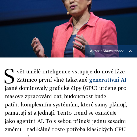
Autor ▪
Shutterstock
S
vět umělé inteligence vstupuje do nové fáze.
Zatímco první vlně takzvané
generativní AI
jasně dominovaly grafické čipy (GPU) určené pro
masové zpracování dat, budoucnost bude
patřit komplexním systémům, které samy plánují,
pamatují si a jednají. Tento trend se označuje
jako agentní AI. To s sebou přináší jednu zásadní
změnu – radikálně roste potřeba klasických CPU