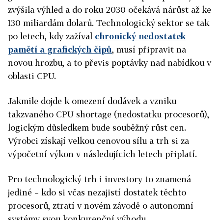
zvýšila výhled a do roku 2030 očekává nárůst až ke
130 miliardám dolarů. Technologický sektor se tak
po letech, kdy zažíval
chronický nedostatek
pamětí a grafických čipů
, musí připravit na
novou hrozbu, a to převis poptávky nad nabídkou v
oblasti CPU.
Jakmile dojde k omezení dodávek a vzniku
takzvaného CPU shortage (nedostatku procesorů),
logickým důsledkem bude souběžný růst cen.
Výrobci získají velkou cenovou sílu a trh si za
výpočetní výkon v následujících letech připlatí.
Pro technologický trh i investory to znamená
jediné – kdo si včas nezajistí dostatek těchto
procesorů, ztratí v novém závodě o autonomní
systémy svou konkurenční výhodu.