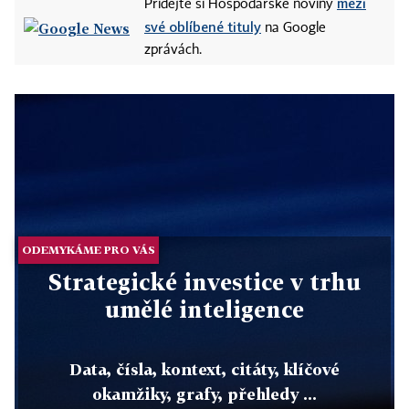
mezi
Přidejte si Hospodářské noviny
své oblíbené tituly
na Google
zprávách.
ODEMYKÁME PRO VÁS
Strategické investice v trhu
umělé inteligence
Data, čísla, kontext, citáty, klíčové
okamžiky, grafy, přehledy ...