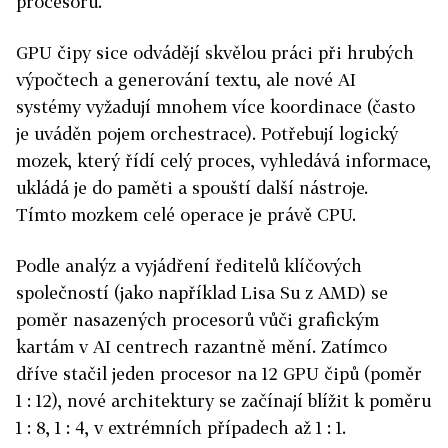
procesorů.
GPU čipy sice odvádějí skvělou práci při hrubých
výpočtech a generování textu, ale nové AI
systémy vyžadují mnohem více koordinace (často
je uváděn pojem orchestrace). Potřebují logický
mozek, který řídí celý proces, vyhledává informace,
ukládá je do paměti a spouští další nástroje.
Tímto mozkem celé operace je právě CPU.
Podle analýz a vyjádření ředitelů klíčových
společností (jako například Lisa Su z AMD) se
poměr nasazených procesorů vůči grafickým
kartám v AI centrech razantně mění. Zatímco
dříve stačil jeden procesor na 12 GPU čipů (poměr
1 : 12), nové architektury se začínají blížit k poměru
1 : 8, 1 : 4, v extrémních případech až 1 : 1.