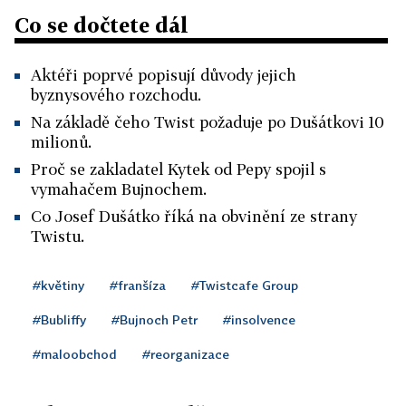
Co se dočtete dál
Aktéři poprvé popisují důvody jejich
byznysového rozchodu.
Na základě čeho Twist požaduje po Dušátkovi 10
milionů.
Proč se zakladatel Kytek od Pepy spojil s
vymahačem Bujnochem.
Co Josef Dušátko říká na obvinění ze strany
Twistu.
#květiny
#franšíza
#Twistcafe Group
#Bubliffy
#Bujnoch Petr
#insolvence
#maloobchod
#reorganizace