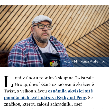
Autor ▪
HN - Honza Mudra
L
oni v únoru retailová skupina Twistcafe
Group, dnes běžně označovaná zkráceně
Twist, s velkou slávou
oznámila akvizici sítě
populárních květinářství Kytky od Pepy
. Se
značkou, kterou založil zahradník Josef