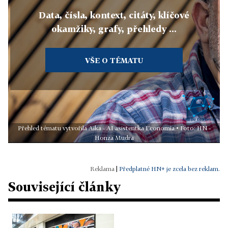
Data, čísla, kontext, citáty, klíčové
okamžiky, grafy, přehledy ...
VŠE O TÉMATU
Přehled tématu vytvořila Aika - AI asistentka Economia • Foto: HN -
Honza Mudra
|
Předplatné HN+ je zcela bez reklam.
Související články