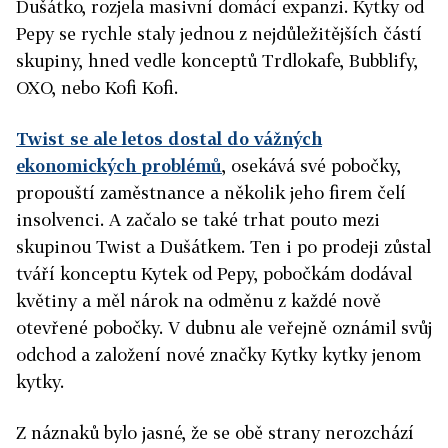
Dušátko, rozjela masivní domácí expanzi. Kytky od
Pepy se rychle staly jednou z nejdůležitějších částí
skupiny, hned vedle konceptů Trdlokafe, Bubblify,
OXO, nebo Kofi Kofi.
Twist se ale letos dostal do vážných
ekonomických problémů
, osekává své pobočky,
propouští zaměstnance a několik jeho firem čelí
insolvenci. A začalo se také trhat pouto mezi
skupinou Twist a Dušátkem. Ten i po prodeji zůstal
tváří konceptu Kytek od Pepy, pobočkám dodával
květiny a měl nárok na odměnu z každé nově
otevřené pobočky. V dubnu ale veřejně oznámil svůj
odchod a založení nové značky Kytky kytky jenom
kytky.
Z náznaků bylo jasné, že se obě strany nerozchází