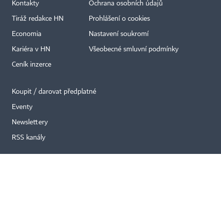
Kontakty
Ochrana osobních údajů
Tiráž redakce HN
Prohlášení o cookies
×
Economia
Nastavení soukromí
Kariéra v HN
Všeobecné smluvní podmínky
Ceník inzerce
Koupit / darovat předplatné
Eventy
Newslettery
RSS kanály
Autorská práva vykonává vydavatel. Bez písemného svolení vydavatele je
zakázáno jakékoli užití částí nebo celku díla, zejména rozmnožování a šíření
jakýmkoli způsobem, mechanickým nebo elektronickým, v českém nebo
jiném jazyce. Bez souhlasu vydavatele je zakázáno též rozmnožování
obsahu pro účely automatizované analýzy textů nebo dat
podle ustanovení § 39c autorského zákona.