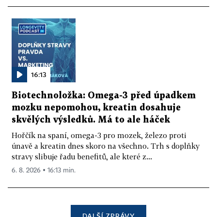
16:13
Biotechnoložka: Omega-3 před úpadkem
mozku nepomohou, kreatin dosahuje
skvělých výsledků. Má to ale háček
Hořčík na spaní, omega-3 pro mozek, železo proti
únavě a kreatin dnes skoro na všechno. Trh s doplňky
stravy slibuje řadu benefitů, ale které z...
6. 8. 2026 ▪ 16:13 min.
DALŠÍ ZPRÁVY