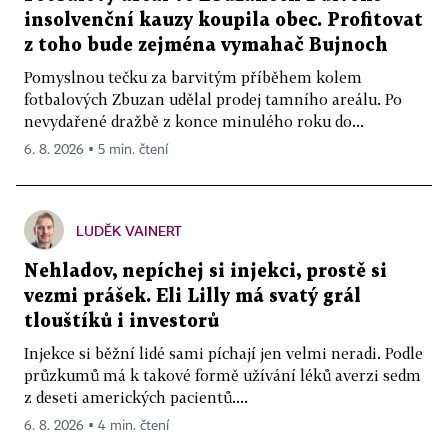
insolvenční kauzy koupila obec. Profitovat
z toho bude zejména vymahač Bujnoch
Pomyslnou tečku za barvitým příběhem kolem
fotbalových Zbuzan udělal prodej tamního areálu. Po
nevydařené dražbě z konce minulého roku do...
6. 8. 2026 ▪ 5 min. čtení
LUDĚK VAINERT
Nehladov, nepíchej si injekci, prostě si
vezmi prášek. Eli Lilly má svatý grál
tlouštíků i investorů
Injekce si běžní lidé sami píchají jen velmi neradi. Podle
průzkumů má k takové formě užívání léků averzi sedm
z deseti amerických pacientů....
6. 8. 2026 ▪ 4 min. čtení