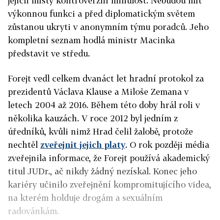
jejich místy kontroverzní minulost. Nebudou mít
výkonnou funkci a před diplomatickým světem
zůstanou ukryti v anonymním týmu poradců. Jeho
kompletní seznam hodlá ministr Macinka
představit ve středu.
Forejt vedl celkem dvanáct let hradní protokol za
prezidentů Václava Klause a Miloše Zemana v
letech 2004 až 2016. Během této doby hrál roli v
několika kauzách. V roce 2012 byl jedním z
úředníků, kvůli nimž Hrad čelil žalobě, protože
nechtěl
zveřejnit jejich platy
. O rok později média
zveřejnila informace, že Forejt používá akademický
titul JUDr., ač nikdy žádný nezískal. Konec jeho
kariéry učinilo zveřejnění kompromitujícího videa,
na kterém holduje drogám a sexuálním
radovánkám.