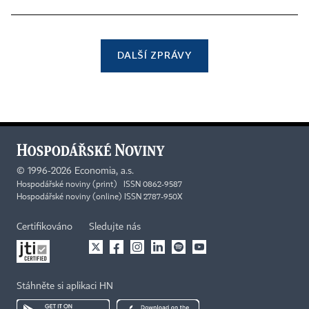
DALŠÍ ZPRÁVY
©
1996-2026
Economia, a.s.
Hospodářské noviny (print) ISSN 0862-9587
Hospodářské noviny (online) ISSN 2787-950X
Certifikováno
Sledujte nás
Stáhněte si aplikaci HN