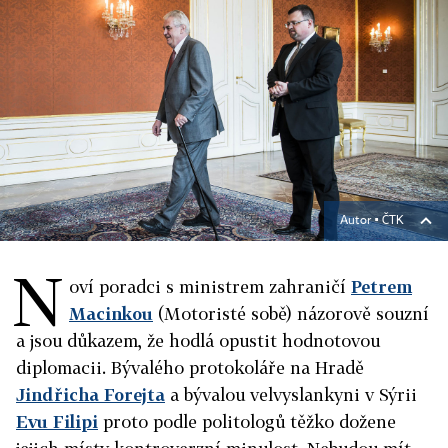
Autor ▪
ČTK
N
oví poradci s ministrem zahraničí
Petrem
Macinkou
(Motoristé sobě) názorově souzní
a jsou důkazem, že hodlá opustit hodnotovou
diplomacii. Bývalého protokoláře na Hradě
Jindřicha Forejta
a bývalou velvyslankyni v Sýrii
Evu Filipi
proto podle politologů těžko dožene