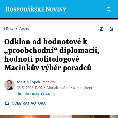
HN.cz
›
Archiv
Odklon od hodnotové k
„proobchodní“ diplomacii,
hodnotí politologové
Macinkův výběr poradců
Martin Ťopek
redaktor
12. 5. 2026 13:04 ▪ Aktualizováno ▪ 4 min. čtení
PŘEHRÁT ČLÁNEK
ODEBÍRAT AUTORA