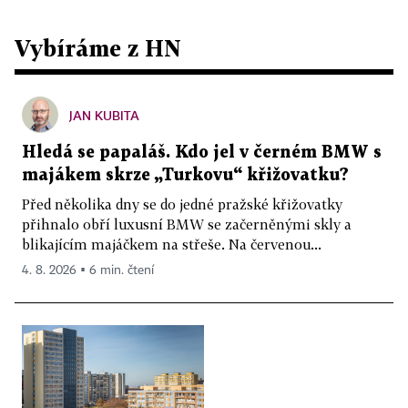
Vybíráme z HN
JAN KUBITA
Hledá se papaláš. Kdo jel v černém BMW s
majákem skrze „Turkovu“ křižovatku?
Před několika dny se do jedné pražské křižovatky
přihnalo obří luxusní BMW se začerněnými skly a
blikajícím majáčkem na střeše. Na červenou...
4. 8. 2026 ▪ 6 min. čtení