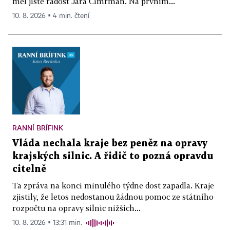
měl jistě radost Jára Cimrman. Na prvním...
10. 8. 2026 ▪ 4 min. čtení
RANNÍ BRÍFINK
Vláda nechala kraje bez peněz na opravy
krajských silnic. A řidič to pozná opravdu
citelně
Ta zpráva na konci minulého týdne dost zapadla. Kraje
zjistily, že letos nedostanou žádnou pomoc ze státního
rozpočtu na opravy silnic nižších...
10. 8. 2026 ▪ 13:31 min.