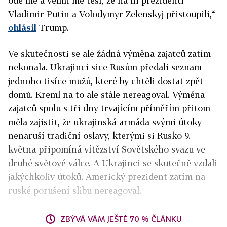
ode mě a velmi mě těší, že na ni prezidenti
Vladimir Putin a Volodymyr Zelenskyj přistoupili,“
ohlásil
Trump.
Ve skutečnosti se ale žádná výměna zajatců zatím
nekonala. Ukrajinci sice Rusům předali seznam
jednoho tisíce mužů, které by chtěli dostat zpět
domů. Kreml na to ale stále nereagoval. Výměna
zajatců spolu s tři dny trvajícím příměřím přitom
měla zajistit, že ukrajinská armáda svými útoky
nenaruší tradiční oslavy, kterými si Rusko 9.
května připomíná vítězství Sovětského svazu ve
druhé světové válce. A Ukrajinci se skutečně vzdali
jakýchkoliv útoků. Americký prezident zatím na
ruské porušení slibu nereagoval.
ZBÝVÁ VÁM JEŠTĚ 70 % ČLÁNKU