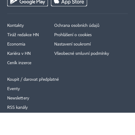
Kontakty
Ochrana osobních údajů
Tiráž redakce HN
Prohlášení o cookies
×
Economia
Nastavení soukromí
Kariéra v HN
Všeobecné smluvní podmínky
Ceník inzerce
Koupit / darovat předplatné
Eventy
Newslettery
RSS kanály
Autorská práva vykonává vydavatel. Bez písemného svolení vydavatele je