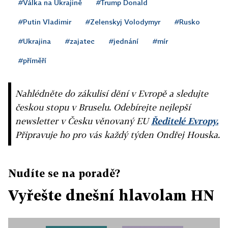
#Válka na Ukrajině
#Trump Donald
#Putin Vladimir
#Zelenskyj Volodymyr
#Rusko
#Ukrajina
#zajatec
#jednání
#mír
#příměří
Nahlédněte do zákulisí dění v Evropě a sledujte
českou stopu v Bruselu. Odebírejte nejlepší
newsletter v Česku věnovaný EU
Ředitelé Evropy.
Připravuje ho pro vás každý týden Ondřej Houska.
Nudíte se na poradě?
Vyřešte dnešní hlavolam HN