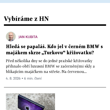
Vybíráme z HN
JAN KUBITA
Hledá se papaláš. Kdo jel v černém BMW s
majákem skrze „Turkovu“ křižovatku?
Před několika dny se do jedné pražské křižovatky
přihnalo obří luxusní BMW se začerněnými skly a
blikajícím majáčkem na střeše. Na červenou...
4. 8. 2026 ▪ 6 min. čtení