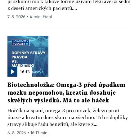
průzkumů má k takové formě užívání léků averzi sedm
z deseti amerických pacientů....
7. 8. 2026 ▪ 4 min. čtení
16:13
Biotechnoložka: Omega-3 před úpadkem
mozku nepomohou, kreatin dosahuje
skvělých výsledků. Má to ale háček
Hořčík na spaní, omega-3 pro mozek, železo proti
únavě a kreatin dnes skoro na všechno. Trh s doplňky
stravy slibuje řadu benefitů, ale které z...
6. 8. 2026 ▪ 16:13 min.