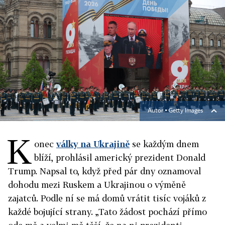
Autor ▪
Getty Images
K
onec
války na Ukrajině
se každým dnem
blíží, prohlásil americký prezident Donald
Trump. Napsal to, když před pár dny oznamoval
dohodu mezi Ruskem a Ukrajinou o výměně
zajatců. Podle ní se má domů vrátit tisíc vojáků z
každé bojující strany. „Tato žádost pochází přímo