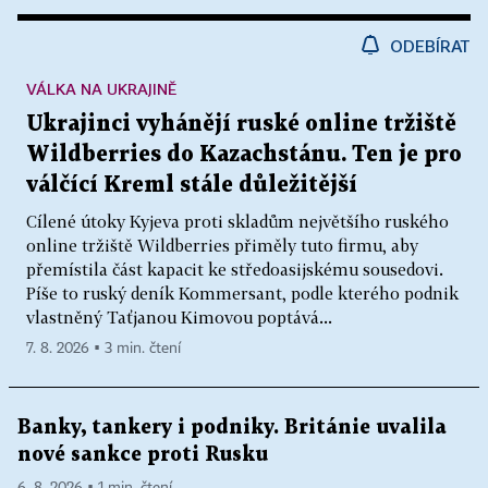
ODEBÍRAT
VÁLKA NA UKRAJINĚ
Ukrajinci vyhánějí ruské online tržiště
Wildberries do Kazachstánu. Ten je pro
válčící Kreml stále důležitější
Cílené útoky Kyjeva proti skladům největšího ruského
online tržiště Wildberries přiměly tuto firmu, aby
přemístila část kapacit ke středoasijskému sousedovi.
Píše to ruský deník Kommersant, podle kterého podnik
vlastněný Taťjanou Kimovou poptává...
7. 8. 2026 ▪ 3 min. čtení
Banky, tankery i podniky. Británie uvalila
nové sankce proti Rusku