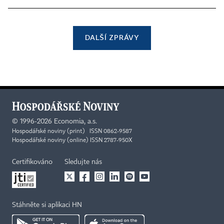
DALŠÍ ZPRÁVY
©
1996-2026
Economia, a.s.
Hospodářské noviny (print) ISSN 0862-9587
Hospodářské noviny (online) ISSN 2787-950X
Certifikováno
Sledujte nás
Stáhněte si aplikaci HN