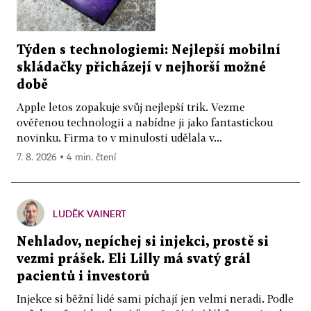
Týden s technologiemi: Nejlepší mobilní
skládačky přicházejí v nejhorší možné
době
Apple letos zopakuje svůj nejlepší trik. Vezme
ověřenou technologii a nabídne ji jako fantastickou
novinku. Firma to v minulosti udělala v...
7. 8. 2026 ▪ 4 min. čtení
LUDĚK VAINERT
Nehladov, nepíchej si injekci, prostě si
vezmi prášek. Eli Lilly má svatý grál
pacientů i investorů
Injekce si běžní lidé sami píchají jen velmi neradi. Podle