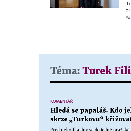
Tu
za
24
Téma:
Turek Fil
KOMENTÁŘ
Hledá se papaláš. Kdo 
skrze „Turkovu“ křižova
Před několika dny se do jedné pražsk