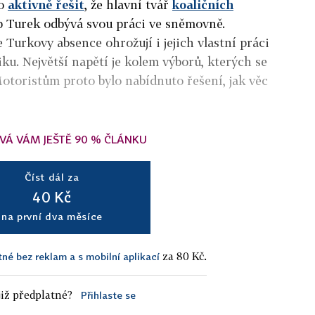
lo
aktivně řešit
, že hlavní tvář
koaličních
p Turek odbývá svou práci ve sněmovně.
e Turkovy absence ohrožují i jejich vlastní práci
tiku. Největší napětí je kolem výborů, kterých se
Motoristům proto bylo nabídnuto řešení, jak věc
VÁ VÁM JEŠTĚ 90 % ČLÁNKU
Číst dál za
40 Kč
na první dva měsíce
za 80 Kč.
tné bez reklam a s mobilní aplikací
iž předplatné?
Přihlaste se