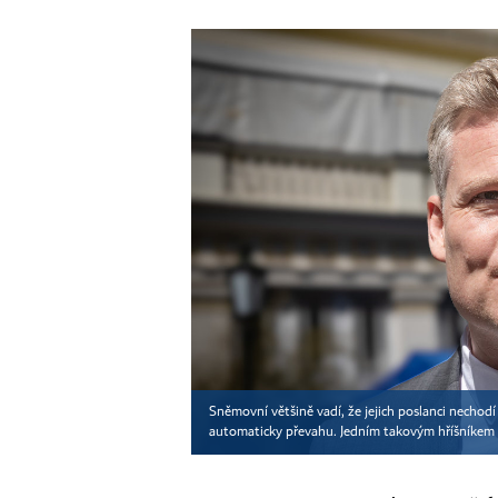
Sněmovní většině vadí, že jejich poslanci nechodí
automaticky převahu. Jedním takovým hříšníkem je