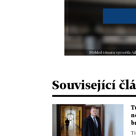
Přehled tématu vytvořila Ai
Související čl
T
n
b
Ti