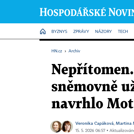
HOME
BYZNYS
ZPRÁVY
NÁZORY
TECH
HN.cz
›
Archiv
Nepřítomen.
sněmovně už 
navrhlo Mot
Veronika Capáková
Martina
,
15. 5. 2026 06:57 ▪ Aktualizován