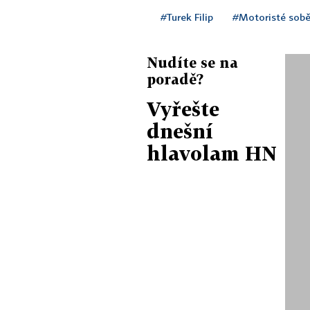
#Turek Filip
#Motoristé sob
Nudíte se na
poradě?
Vyřešte
dnešní
hlavolam HN