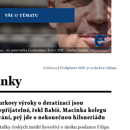
VŠE O TÉMATU
ka - AI asistentka Economia • Foto: HN – Václav Vašků
|
Předplatné HN+ je zcela bez reklam.
ánky
urkovy výroky o deratizaci jsou
epřijatelné, řekl Babiš. Macinka kolegu
rání, prý jde o nekonečnou hilsneriádu
tulky českých médií hovořící o útoku poslance Filipa