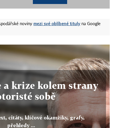
mezi své oblíbené tituly
ospodářské noviny
na Google
 a krize kolem strany
toristé sobě
xt, citáty, klíčové okamžiky, grafy,
přehledy ...