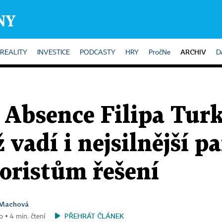
ARCHIV
REALITY
INVESTICE
PODCASTY
HRY
PročNe
D
 Absence Filipa Turk
vadí i nejsilnější pa
oristům řešení
 Machová
PŘEHRÁT ČLÁNEK
o ▪ 4 min. čtení