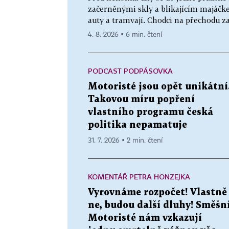
začerněnými skly a blikajícím majáčk
auty a tramvají. Chodci na přechodu zas
4. 8. 2026 ▪ 6 min. čtení
PODCAST PODPÁSOVKA
Motoristé jsou opět unikátní
Takovou míru popření
vlastního programu česká
politika nepamatuje
31. 7. 2026 ▪ 2 min. čtení
KOMENTÁŘ PETRA HONZEJKA
Vyrovnáme rozpočet! Vlastně
ne, budou další dluhy! Směšn
Motoristé nám vzkazují