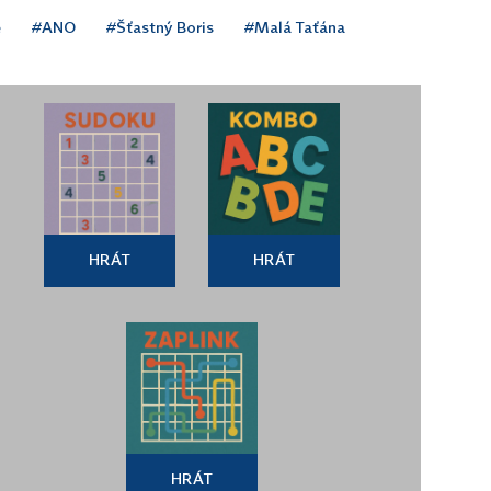
ě
#ANO
#Šťastný Boris
#Malá Taťána
HRÁT
HRÁT
HRÁT