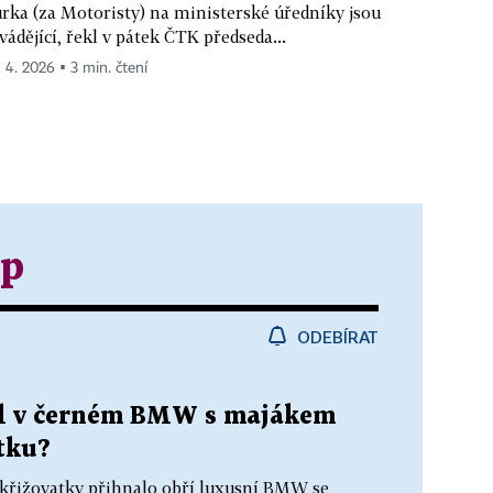
rka (za Motoristy) na ministerské úředníky jsou
vádějící, řekl v pátek ČTK předseda...
. 4. 2026 ▪ 3 min. čtení
ip
ODEBÍRAT
jel v černém BMW s majákem
tku?
é křižovatky přihnalo obří luxusní BMW se