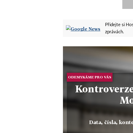
Přidejte si H
zprávách.
ODEMYKÁME PRO VÁS
Kontroverze
Mo
Data, čísla, konte