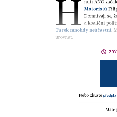
H
nutí ANO zača
Motoristů
Fili
Domnívají se, ž
a koaliční poli
Turek mnohdy neúčastní
. 
urovnat.
ZBÝ
Nebo zkuste
předpla
Máte j