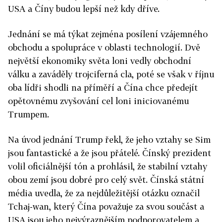
USA a Číny budou lepší než kdy dříve.
Jednání se má týkat zejména posílení vzájemného
obchodu a spolupráce v oblasti technologií. Dvě
největší ekonomiky světa loni vedly obchodní
válku a zaváděly trojciferná cla, poté se však v říjnu
oba lídři shodli na příměří a Čína chce předejít
opětovnému zvyšování cel loni iniciovanému
Trumpem.
Na úvod jednání Trump řekl, že jeho vztahy se Sim
jsou fantastické a že jsou přátelé. Čínský prezident
volil oficiálnější tón a prohlásil, že stabilní vztahy
obou zemí jsou dobré pro celý svět. Čínská státní
média uvedla, že za nejdůležitější otázku označil
Tchaj-wan, který Čína považuje za svou součást a
USA jsou jeho nejvýraznějším podporovatelem a