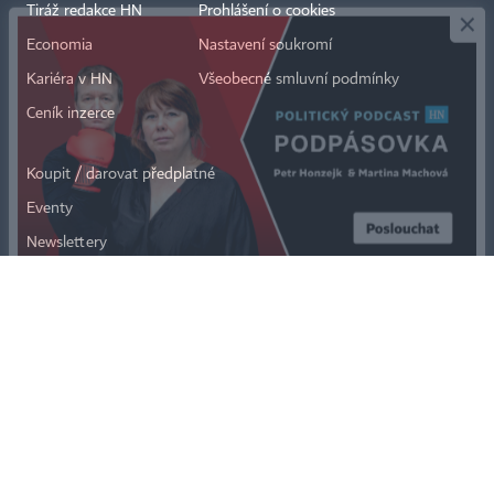
Tiráž redakce HN
Prohlášení o cookies
Economia
Nastavení soukromí
Kariéra v HN
Všeobecné smluvní podmínky
Ceník inzerce
Koupit / darovat předplatné
Eventy
Newslettery
RSS kanály
Autorská práva vykonává vydavatel. Bez písemného svolení vydavatele je
zakázáno jakékoli užití částí nebo celku díla, zejména rozmnožování a šíření
jakýmkoli způsobem, mechanickým nebo elektronickým, v českém nebo
jiném jazyce. Bez souhlasu vydavatele je zakázáno též rozmnožování
obsahu pro účely automatizované analýzy textů nebo dat
podle ustanovení § 39c autorského zákona.