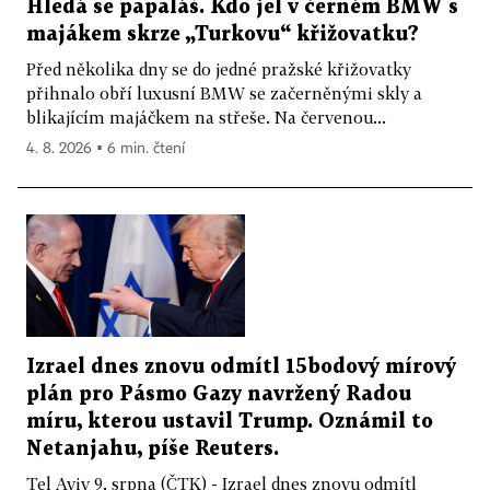
Hledá se papaláš. Kdo jel v černém BMW s
majákem skrze „Turkovu“ křižovatku?
Před několika dny se do jedné pražské křižovatky
přihnalo obří luxusní BMW se začerněnými skly a
blikajícím majáčkem na střeše. Na červenou...
4. 8. 2026 ▪ 6 min. čtení
Izrael dnes znovu odmítl 15bodový mírový
plán pro Pásmo Gazy navržený Radou
míru, kterou ustavil Trump. Oznámil to
Netanjahu, píše Reuters.
Tel Aviv 9. srpna (ČTK) - Izrael dnes znovu odmítl