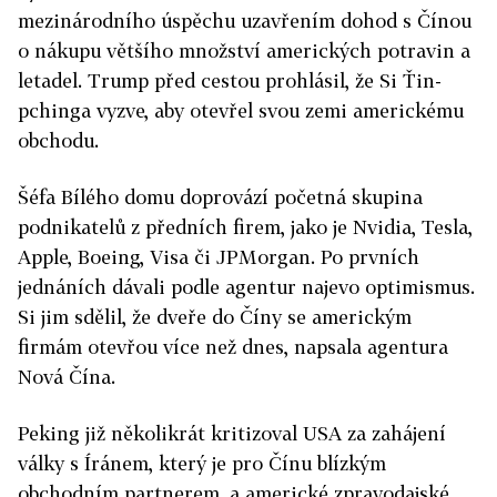
mezinárodního úspěchu uzavřením dohod s Čínou
o nákupu většího množství amerických potravin a
letadel. Trump před cestou prohlásil, že Si Ťin-
pchinga vyzve, aby otevřel svou zemi americkému
obchodu.
Šéfa Bílého domu doprovází početná skupina
podnikatelů z předních firem, jako je Nvidia, Tesla,
Apple, Boeing, Visa či JPMorgan. Po prvních
jednáních dávali podle agentur najevo optimismus.
Si jim sdělil, že dveře do Číny se americkým
firmám otevřou více než dnes, napsala agentura
Nová Čína.
Peking již několikrát kritizoval USA za zahájení
války s Íránem, který je pro Čínu blízkým
obchodním partnerem, a americké zpravodajské