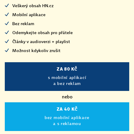
Veškerý obsah HN.cz
Mobilní aplikace
Bez reklam
Odemykejte obsah pro přátele
Články v audioverzi + playlist
Možnost kdykoliv zrušit
ZA 80 KČ
s mobilní aplikací
a bez reklam
nebo
ZA 40 KČ
bez mobilní aplikace
a s reklamou