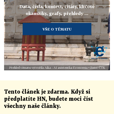
Data, čísla, kontext, citáty, klíčové
okamžiky, grafy, přehledy ...
VŠE O TÉMATU
Přehled tématu vytvořila Aika - AI asistentka Economia • Foto: ČTK
Tento článek
je
zdarma. Když si
předplatíte HN, budete moci číst
všechny naše články
.