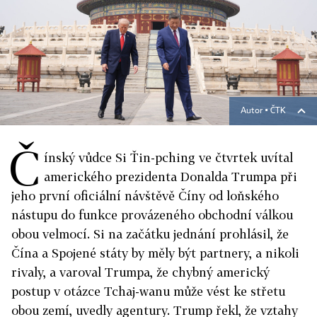
Autor ▪
ČTK
Č
ínský vůdce Si Ťin-pching ve čtvrtek uvítal
amerického prezidenta Donalda Trumpa při
jeho první oficiální návštěvě Číny od loňského
nástupu do funkce provázeného obchodní válkou
obou velmocí. Si na začátku jednání prohlásil, že
Čína a Spojené státy by měly být partnery, a nikoli
rivaly, a varoval Trumpa, že chybný americký
postup v otázce Tchaj-wanu může vést ke střetu
obou zemí, uvedly agentury. Trump řekl, že vztahy