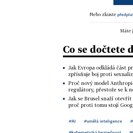
Nebo zkuste
předpla
Máte j
Co se dočtete 
Jak Evropa odkládá část pr
zpřísňuje boj proti sexual
Proč nový model Anthropic
regulátory, přestože se k 
Jak se Brusel snaží otevř
proč proti tomu stojí Googl
#AI
#umělá inteligence
#
#kybernetická bezpečnost
#