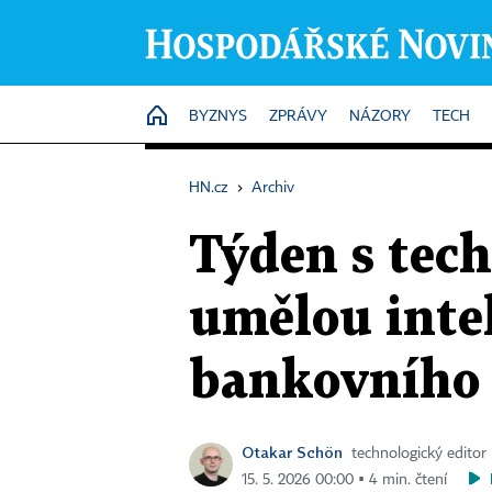
HOME
BYZNYS
ZPRÁVY
NÁZORY
TECH
HN.cz
›
Archiv
Týden s tech
umělou intel
bankovního s
Otakar Schön
technologický editor
15. 5. 2026 00:00 ▪ 4 min. čtení