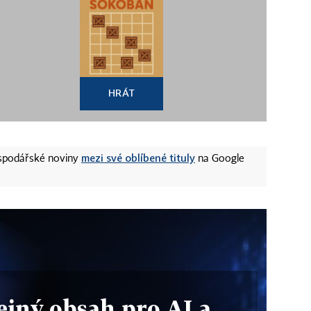
HRÁT
mezi své oblíbené tituly
ospodářské noviny
na Google
ejný obsah pro AI a