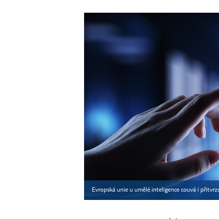
Evropská unie u umělé inteligence couvá i přitvr