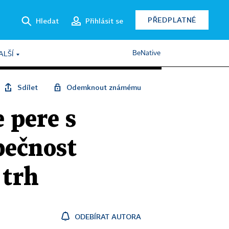
PŘEDPLATNÉ
Hledat
Přihlásit se
BeNative
ALŠÍ
Sdílet
Odemknout známému
 pere s
pečnost
 trh
ODEBÍRAT AUTORA