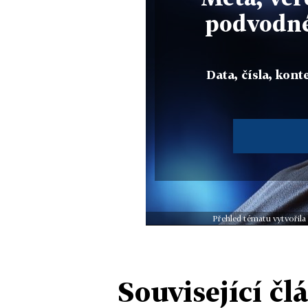
podvodné
Data, čísla, konte
Přehled tématu vytvořila
Související čl