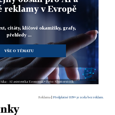
 reklamy v Evropě
xt, citáty, klíčové okamžiky, grafy,
přehledy ...
VŠE O TÉMATU
 Aika - AI asistentka Economia • Foto: Shutterstock
|
Předplatné HN+ je zcela bez reklam.
ánky