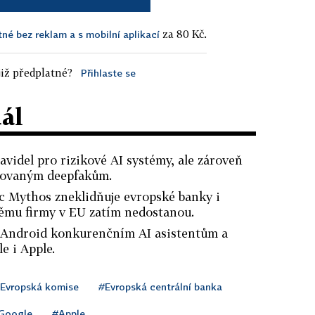
za 80 Kč.
tné bez reklam a s mobilní aplikací
iž předplatné?
Přihlaste se
dál
avidel pro rizikové AI systémy, ale zároveň
izovaným deepfakům.
 Mythos zneklidňuje evropské banky i
němu firmy v EU zatím nedostanou.
ít Android konkurenčním AI asistentům a
e i Apple.
Evropská komise
#Evropská centrální banka
Google
#Apple