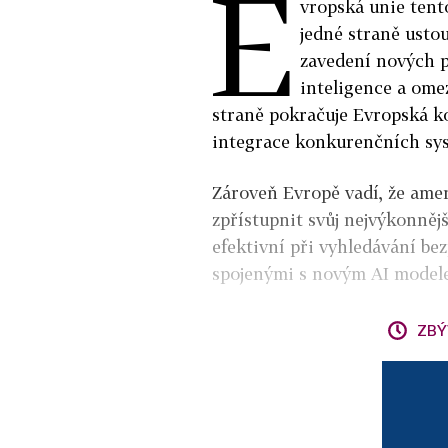
E
vropská unie tent
jedné straně ustou
zavedení nových p
inteligence a omez
straně pokračuje Evropská ko
integrace konkurenčních sys
Zároveň Evropě vadí, že am
zpřístupnit svůj nejvýkonněj
efektivní při vyhledávání bez
spojenými s novým AI modele
ZBÝ