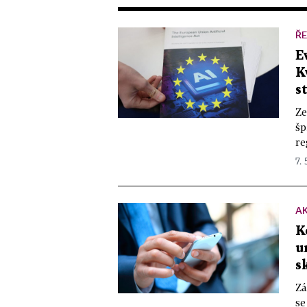
ŘE
E
K
s
Ze
šp
re
7. 
A
K
u
s
Zá
se