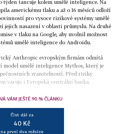
o týden tancuje kolem umělé inteligence. Na
pila americkému tlaku a až o 16 měsíců odloží
ovinností pro vysoce rizikové systémy umělé
í jejich nasazení v oblasti průmyslu. Na druhé
mise v tlaku na Google, aby uvolnil možnost
témů umělé inteligence do Androidu.
erický Anthropic evropským firmám odmítá
ší model umělé inteligence Mythos, který je
pečnostních zranitelností. Před riziky
m varuje i Evropská centrální banka.
VÁ VÁM JEŠTĚ 90 % ČLÁNKU
Číst dál za
40 Kč
na první dva měsíce