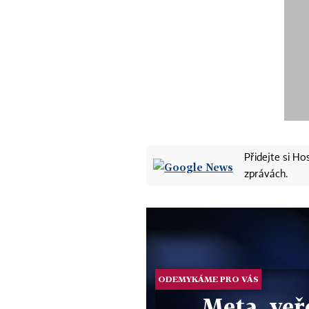
Přidejte si H
zprávách.
ODEMYKÁME PRO VÁS
Meta, veř