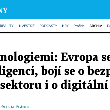
ARCHIV
REALITY
INVESTICE
PODCASTY
HRY
PročNe
D
nologiemi: Evropa se
igencí, bojí se o bez
ektoru i o digitální
PŘEHRÁT ČLÁNEK