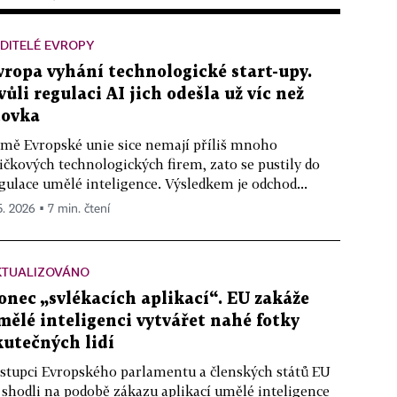
DITELÉ EVROPY
vropa vyhání technologické start-upy.
vůli regulaci AI jich odešla už víc než
tovka
mě Evropské unie sice nemají příliš mnoho
ičkových technologických firem, zato se pustily do
gulace umělé inteligence. Výsledkem je odchod...
5. 2026 ▪ 7 min. čtení
KTUALIZOVÁNO
onec „svlékacích aplikací“. EU zakáže
mělé inteligenci vytvářet nahé fotky
kutečných lidí
stupci Evropského parlamentu a členských států EU
 shodli na podobě zákazu aplikací umělé inteligence