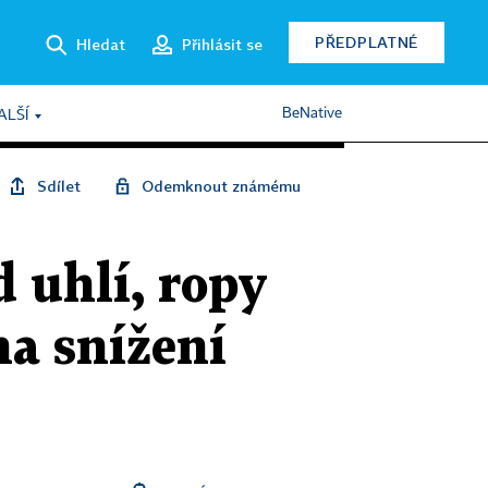
PŘEDPLATNÉ
Hledat
Přihlásit se
BeNative
ALŠÍ
Sdílet
Odemknout známému
 uhlí, ropy
na snížení