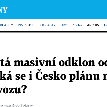
ARCHIV
REALITY
INVESTICE
PODCASTY
HRY
PročNe
D
tá masivní odklon od
ká se i Česko plánu 
vozu?
pro mezinárodní otázky