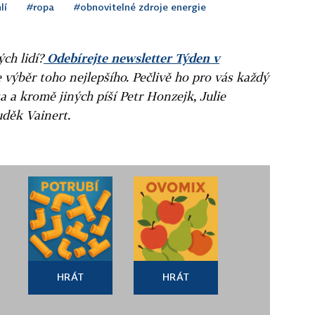
lí
#ropa
#obnovitelné zdroje energie
ých lidí?
Odebírejte newsletter Týden v
e výběr toho nejlepšího. Pečlivě ho pro vás každý
a a kromě jiných píší Petr Honzejk, Julie
uděk Vainert.
HRÁT
HRÁT