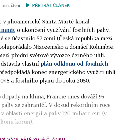
PŘEHRÁT ČLÁNEK
 min. čtení
e v jihoamerické Santa Martě konal
ummit
o ukončení využívání fosilních paliv.
é se účastnilo 57 zemí (Česká republika mezi
spolupořádalo Nizozemsko a domácí Kolumbie,
ezi přední světové vývozce černého uhlí.
dstavila vlastní
plán odklonu od fosilních
předpokládá konec energetického využití uhlí
045 a fosilního plynu do roku 2050.
 dopady na klima, Francie dnes dováží 95
paliv ze zahraničí. V dosud rekordním roce
 v oblasti energií a paliv 120 miliard eur (v
lionu korun).
VÁ VÁM JEŠTĚ 80 % ČLÁNKU