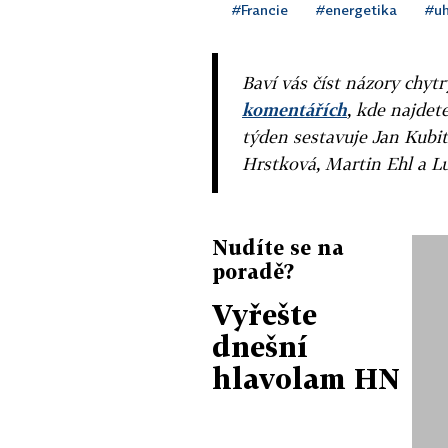
#Francie
#energetika
#uh
Baví vás číst názory chytr
komentářích
, kde najdet
týden sestavuje Jan Kubit
Hrstková, Martin Ehl a L
Nudíte se na
poradě?
Vyřešte
dnešní
hlavolam HN