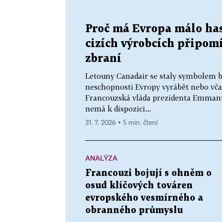
Proč má Evropa málo hasi
cizích výrobcích připom
zbraní
Letouny Canadair se staly symbolem b
neschopnosti Evropy vyrábět nebo vča
Francouzská vláda prezidenta Emmanue
nemá k dispozici...
31. 7. 2026 ▪ 5 min. čtení
ANALÝZA
Francouzi bojují s ohněm o
osud klíčových továren
evropského vesmírného a
obranného průmyslu