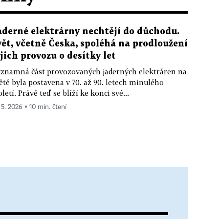
aderné elektrárny nechtějí do důchodu.
vět, včetně Česka, spoléhá na prodloužení
ejich provozu o desítky let
znamná část provozovaných jaderných elektráren na
ětě byla postavena v 70. až 90. letech minulého
oletí. Právě teď se blíží ke konci své...
 5. 2026 ▪ 10 min. čtení