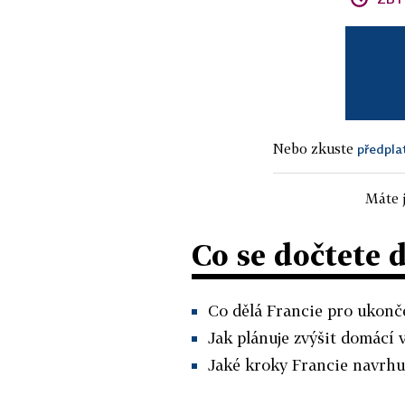
Nebo zkuste
předpla
Máte j
Co se dočtete 
Co dělá Francie pro ukonče
Jak plánuje zvýšit domácí 
Jaké kroky Francie navrhuj