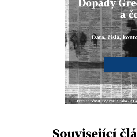
Dopady Gre
a č
Data, čísla, konte
Přehled tématu vytvořila Aika - AI
Související čl