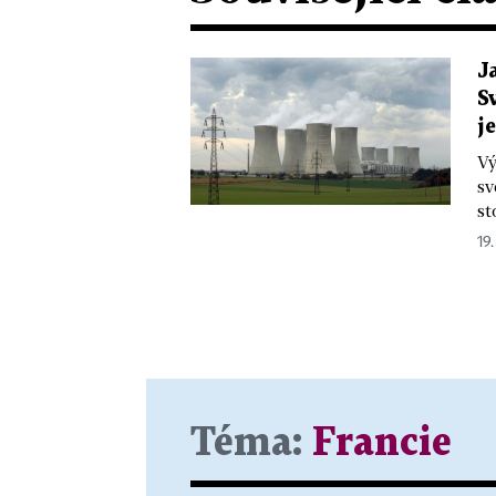
J
S
j
Vý
sv
st
19.
Téma:
Francie