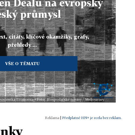
en Dealu na evropský
eský průmysl
xt, citáty, klíčové okamžiky, grafy,
přehledy ...
VŠE O TÉMATU
 asistentka Economia • Foto: Hospodářské noviny / Midjourney
|
Předplatné HN+ je zcela bez reklam.
ánky