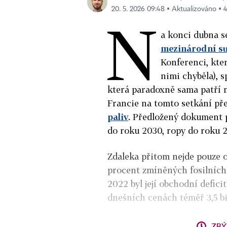
20. 5. 2026 09:48 ▪ Aktualizováno ▪ 4
N
a konci dubna s
mezinárodní s
Konferenci, kter
nimi chyběla), 
která paradoxně sama patří m
Francie na tomto setkání pře
paliv
. Předložený dokument 
do roku 2030, ropy do roku 2
Zdaleka přitom nejde pouze o
procent zmíněných fosilních 
2022 byl její obchodní deficit
dnešních cenách téměř 3,5 bi
ZBÝ