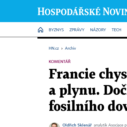
HOME
BYZNYS
ZPRÁVY
NÁZORY
TECH
HN.cz
›
Archiv
KOMENTÁŘ
Francie chys
a plynu. Doč
fosilního do
Oldřich Sklenář
analytik Asociace 