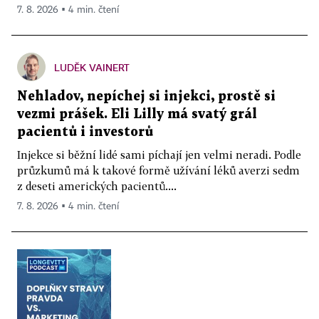
7. 8. 2026 ▪ 4 min. čtení
LUDĚK VAINERT
Nehladov, nepíchej si injekci, prostě si
vezmi prášek. Eli Lilly má svatý grál
pacientů i investorů
Injekce si běžní lidé sami píchají jen velmi neradi. Podle
průzkumů má k takové formě užívání léků averzi sedm
z deseti amerických pacientů....
7. 8. 2026 ▪ 4 min. čtení