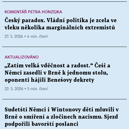
KOMENTÁŘ PETRA HONZEJKA
Český paradox. Vládní politika je zcela ve
vleku několika marginálních extremistů
27. 5. 2026 ▪ 4 min. čtení
AKTUALIZOVÁNO
„Zatím velká vděčnost a radost.“ Češi a
Němci zasedli v Brně k jednomu stolu,
oponenti hájili Benešovy dekrety
22. 5. 2026 ▪ 5 min. čtení
Sudetští Němci i Wintonovy děti mluvili v
Brně o smíření a zločinech nacismu. Sjezd
podpořili bavorští poslanci