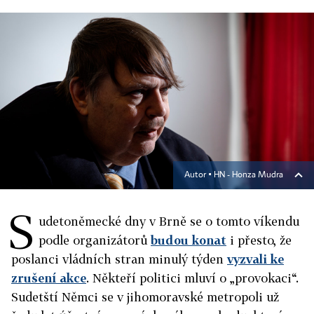
Autor ▪
HN - Honza Mudra
S
udetoněmecké dny v Brně se o tomto víkendu
podle organizátorů
budou konat
i přesto, že
poslanci vládních stran minulý týden
vyzvali ke
zrušení akce
. Někteří politici mluví o „provokaci“.
Sudetští Němci se v jihomoravské metropoli už