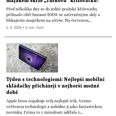
majákem skrze „Turkovu“ křižovatku?
Před několika dny se do jedné pražské křižovatky
přihnalo obří luxusní BMW se začerněnými skly a
blikajícím majáčkem na střeše. Na červenou...
4. 8. 2026 ▪ 6 min. čtení
Týden s technologiemi: Nejlepší mobilní
skládačky přicházejí v nejhorší možné
době
Apple letos zopakuje svůj nejlepší trik. Vezme
ověřenou technologii a nabídne ji jako fantastickou
novinku. Firma to v minulosti udělala v...