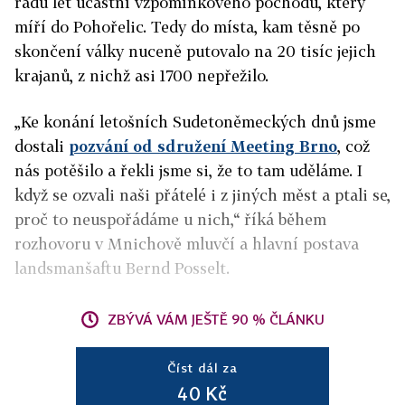
řadu let účastní vzpomínkového pochodu, který
míří do Pohořelic. Tedy do místa, kam těsně po
skončení války nuceně putovalo na 20 tisíc jejich
krajanů, z nichž asi 1700 nepřežilo.
„Ke konání letošních Sudetoněmeckých dnů jsme
dostali
pozvání od sdružení Meeting Brno
, což
nás potěšilo a řekli jsme si, že to tam uděláme. I
když se ozvali naši přátelé i z jiných měst a ptali se,
proč to neuspořádáme u nich,“ říká během
rozhovoru v Mnichově mluvčí a hlavní postava
landsmanšaftu Bernd Posselt.
ZBÝVÁ VÁM JEŠTĚ 90 % ČLÁNKU
Číst dál za
40 Kč