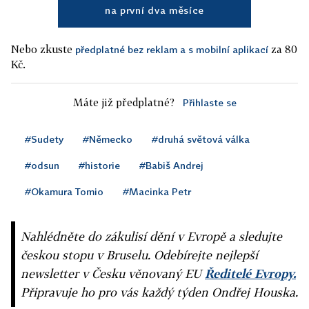
na první dva měsíce
Nebo zkuste
za 80
předplatné bez reklam a s mobilní aplikací
Kč.
Máte již předplatné?
Přihlaste se
#Sudety
#Německo
#druhá světová válka
#odsun
#historie
#Babiš Andrej
#Okamura Tomio
#Macinka Petr
Nahlédněte do zákulisí dění v Evropě a sledujte
českou stopu v Bruselu. Odebírejte nejlepší
newsletter v Česku věnovaný EU
Ředitelé Evropy.
Připravuje ho pro vás každý týden Ondřej Houska.