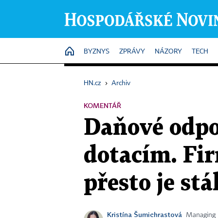
HOME
BYZNYS
ZPRÁVY
NÁZORY
TECH
HN.cz
›
Archiv
KOMENTÁŘ
Daňové odpoč
dotacím. Fi
přesto je st
Kristína Šumichrastová
Managing D