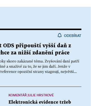
ODEBÍRAT
t ODS připouští vyšší daň z
chce za nižší zdanění práce
ky skoro zakázané téma. Zvyšování daní patří
né a snaživé za to, že se jim daří. Jenže v
eference opoziční strany stagnují, největší...
KOMENTÁŘ JULIE HRSTKOVÉ
Elektronická evidence tržeb