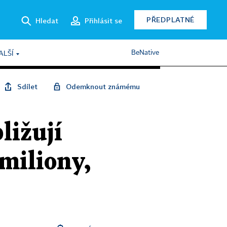
PŘEDPLATNÉ
Hledat
Přihlásit se
BeNative
ALŠÍ
Sdílet
Odemknout známému
ližují
miliony,