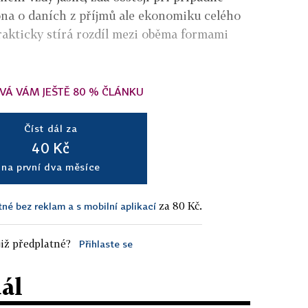
ona o daních z příjmů ale ekonomiku celého
rakticky stírá rozdíl mezi oběma formami
VÁ VÁM JEŠTĚ 80 % ČLÁNKU
Číst dál za
40 Kč
na první dva měsíce
za 80 Kč.
tné bez reklam a s mobilní aplikací
iž předplatné?
Přihlaste se
dál