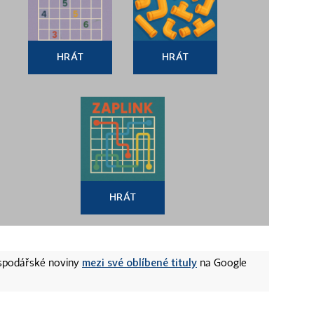
HRÁT
HRÁT
HRÁT
mezi své oblíbené tituly
ospodářské noviny
na Google