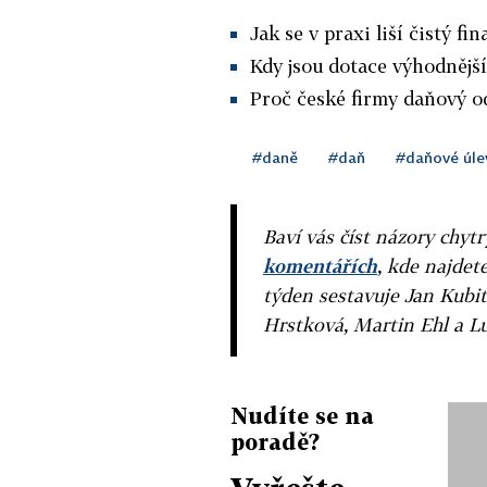
Jak se v praxi liší čistý f
Kdy jsou dotace výhodnějš
Proč české firmy daňový o
#daně
#daň
#daňové úle
Baví vás číst názory chytr
komentářích
, kde najdet
týden sestavuje Jan Kubit
Hrstková, Martin Ehl a L
Nudíte se na
poradě?