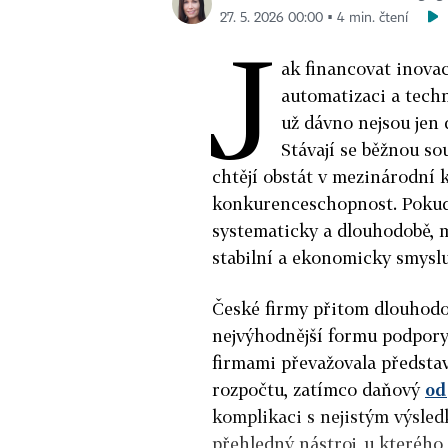
27. 5. 2026 00:00 ▪ 4 min. čtení
J
ak financovat inovac
automatizaci a techn
už dávno nejsou jen
Stávají se běžnou so
chtějí obstát v mezinárodní 
konkurenceschopnost. Pokud 
systematicky a dlouhodobě, 
stabilní a ekonomicky smyslu
České firmy přitom dlouhodo
nejvýhodnější formu podpory
firmami převažovala představ
rozpočtu, zatímco daňový
od
komplikaci s nejistým výsled
přehledný nástroj, u kterého 