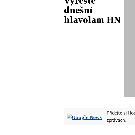
Vyřešte
dnešní
hlavolam HN
Přidejte si H
zprávách.