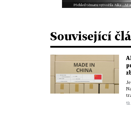
Přehled tématu vytvořila Aika - AI
Související čl
A
p
z
Je
Na
tr
13