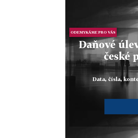
ODEMYKÁME PRO VÁS
Daňové úlev
české 
Data, čísla, konte