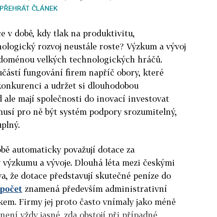
PŘEHRÁT ČLÁNEK
e v době, kdy tlak na produktivitu,
ologický rozvoj neustále roste? Výzkum a vývoj
 doménou velkých technologických hráčů.
učástí fungování firem napříč obory, které
konkurenci a udržet si dlouhodobou
ale mají společnosti do inovací investovat
musí pro ně být systém podpory srozumitelný,
plný.
bě automaticky považují dotace za
 výzkumu a vývoje. Dlouhá léta mezi českými
a, že dotace představují skutečné peníze do
počet
znamená především administrativní
kem. Firmy jej proto často vnímaly jako méně
není vždy jasné, zda obstojí při případné