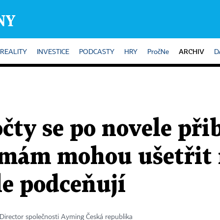
ARCHIV
REALITY
INVESTICE
PODCASTY
HRY
PročNe
D
ty se po novele přib
rmám mohou ušetřit 
ále podceňují
irector společnosti Ayming Česká republika