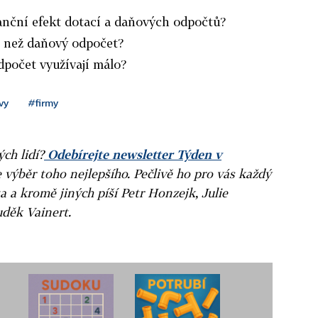
inanční efekt dotací a daňových odpočtů?
í než daňový odpočet?
dpočet využívají málo?
vy
#firmy
ých lidí?
Odebírejte newsletter Týden v
e výběr toho nejlepšího. Pečlivě ho pro vás každý
a a kromě jiných píší Petr Honzejk, Julie
uděk Vainert.