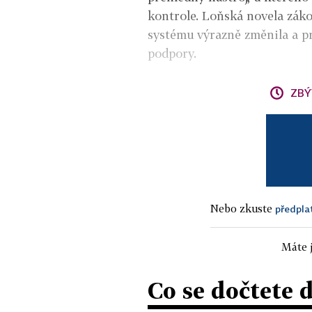
kontrole. Loňská novela zák
systému výrazně změnila a p
podpory.
ZBÝ
Nebo zkuste
předpla
Máte j
Co se dočtete 