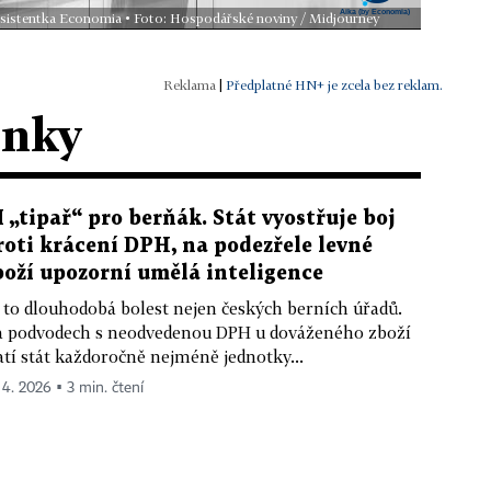
 asistentka Economia • Foto: Hospodářské noviny / Midjourney
|
Předplatné HN+ je zcela bez reklam.
ánky
I „tipař“ pro berňák. Stát vyostřuje boj
roti krácení DPH, na podezřele levné
boží upozorní umělá inteligence
 to dlouhodobá bolest nejen českých berních úřadů.
 podvodech s neodvedenou DPH u dováženého zboží
atí stát každoročně nejméně jednotky...
. 4. 2026 ▪ 3 min. čtení