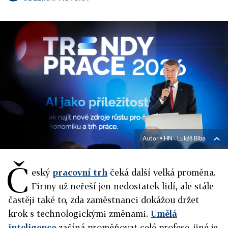
Autor ▪
HN - Lukáš Bíba
Č
eský
pracovní trh
čeká další velká proměna.
Firmy už neřeší jen nedostatek lidí, ale stále
častěji také to, zda zaměstnanci dokážou držet
krok s technologickými změnami.
Umělá
inteligence
začíná proměňovat celé profese, jiné je