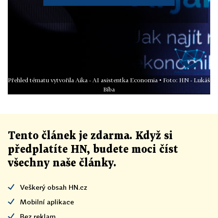
Přehled tématu vytvořila Aika - AI asistentka Economia • Foto: HN - Lukáš
Bíba
Tento článek
je
zdarma. Když si
předplatíte HN, budete moci číst
všechny naše články
.
Veškerý obsah HN.cz
Mobilní aplikace
Bez reklam