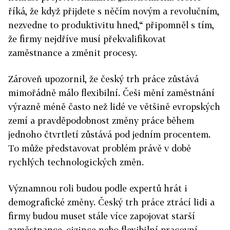
říká, že když přijdete s něčím novým a revolučním,
nezvedne to produktivitu hned,“ připomněl s tím,
že firmy nejdříve musí překvalifikovat
zaměstnance a změnit procesy.
Zároveň upozornil, že český trh práce zůstává
mimořádně málo flexibilní. Češi mění zaměstnání
výrazně méně často než lidé ve většině evropských
zemí a pravděpodobnost změny práce během
jednoho čtvrtletí zůstává pod jedním procentem.
To může představovat problém právě v době
rychlých technologických změn.
Významnou roli budou podle expertů hrát i
demografické změny. Český trh práce ztrácí lidi a
firmy budou muset stále více zapojovat starší
zaměstnance, cizince nebo flexibilní pracovní