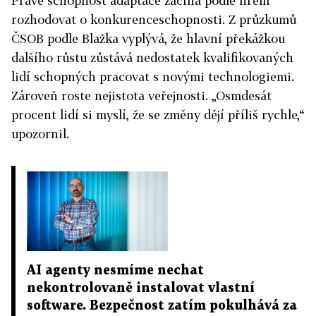
Právě schopnost adaptace začíná podle firem
rozhodovat o konkurenceschopnosti. Z průzkumů
ČSOB podle Blažka vyplývá, že hlavní překážkou
dalšího růstu zůstává nedostatek kvalifikovaných
lidí schopných pracovat s novými technologiemi.
Zároveň roste nejistota veřejnosti. „Osmdesát
procent lidí si myslí, že se změny dějí příliš rychle,“
upozornil.
AI agenty nesmíme nechat
nekontrolovaně instalovat vlastní
software. Bezpečnost zatím pokulhává za