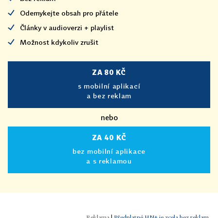
Odemykejte obsah pro přátele
Články v audioverzi + playlist
Možnost kdykoliv zrušit
ZA 80 KČ
s mobilní aplikací
a bez reklam
nebo
ZA 40 KČ
bez mobilní aplikace
a s reklamou
|
Předplatné HN+ je zcela bez reklam.