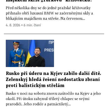
majákem skrze „Turkovu“ křižovatku?
Před několika dny se do jedné pražské křižovatky
přihnalo obří luxusní BMW se začerněnými skly a
blikajícím majáčkem na střeše. Na červenou...
4. 8. 2026 ▪ 6 min. čtení
Rusko při úderu na Kyjev zabilo další dítě.
Zelenskyj hledá řešení nedostatku zbraní
proti balistickým střelám
Rusko v noci na sobotu znovu zaútočilo na Kyjev a jeho
okolí. Při útoku zahynul tříletý chlapec se svými
prarodiči. Jeho rodiče a patnáctiletý...