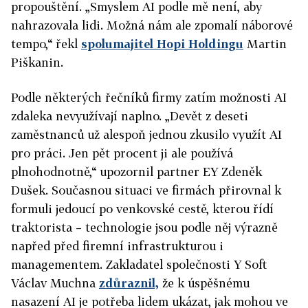
propouštění. „Smyslem AI podle mě není, aby
nahrazovala lidi. Možná nám ale zpomalí náborové
tempo,“ řekl
spolumajitel Hopi Holdingu
Martin
Piškanin.
Podle některých řečníků firmy zatím možnosti AI
zdaleka nevyužívají naplno. „Devět z deseti
zaměstnanců už alespoň jednou zkusilo využít AI
pro práci. Jen pět procent ji ale používá
plnohodnotně,“ upozornil partner EY Zdeněk
Dušek. Současnou situaci ve firmách přirovnal k
formuli jedoucí po venkovské cestě, kterou řídí
traktorista – technologie jsou podle něj výrazně
napřed před firemní infrastrukturou i
managementem. Zakladatel společnosti Y Soft
Václav Muchna
zdůraznil,
že k úspěšnému
nasazení AI je potřeba lidem ukázat, jak mohou ve