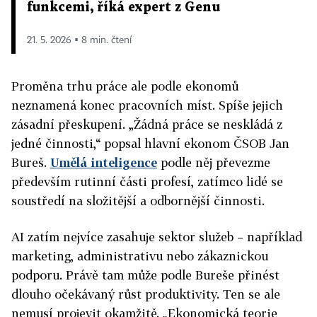
funkcemi, říká expert z Genu
21. 5. 2026 ▪ 8 min. čtení
Proměna trhu práce ale podle ekonomů
neznamená konec pracovních míst. Spíše jejich
zásadní přeskupení. „Žádná práce se neskládá z
jedné činnosti,“ popsal hlavní ekonom ČSOB Jan
Bureš.
Umělá inteligence
podle něj převezme
především rutinní části profesí, zatímco lidé se
soustředí na složitější a odbornější činnosti.
AI zatím nejvíce zasahuje sektor služeb – například
marketing, administrativu nebo zákaznickou
podporu. Právě tam může podle Bureše přinést
dlouho očekávaný růst produktivity. Ten se ale
nemusí projevit okamžitě. „Ekonomická teorie