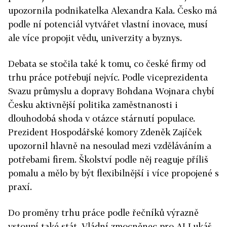
upozornila podnikatelka Alexandra Kala. Česko má
podle ní potenciál vytvářet vlastní inovace, musí
ale více propojit vědu, univerzity a byznys.
Debata se stočila také k tomu, co české firmy od
trhu práce potřebují nejvíc. Podle viceprezidenta
Svazu průmyslu a dopravy Bohdana Wojnara chybí
Česku aktivnější politika zaměstnanosti i
dlouhodobá shoda v otázce stárnutí populace.
Prezident Hospodářské komory Zdeněk Zajíček
upozornil hlavně na nesoulad mezi vzděláváním a
potřebami firem. Školství podle něj reaguje příliš
pomalu a mělo by být flexibilnější i více propojené s
praxí.
Do proměny trhu práce podle řečníků výrazně
vstoupí také stát. Vládní zmocněnec pro AI Lukáš