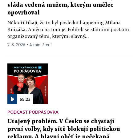
vláda vedená mužem, kterým umělec
opovrhoval
Někteří říkají, že to byl poslední happening Milana
Knížáka. A něco na tom je. Pohřeb se státními poctami
organizovaný těmi, kterými slavný...
7. 8. 2026 ▪ 4 min. čtení
55:23
PODCAST PODPÁSOVKA
Utajený problém. V Česku se chystají
první volby, kdy sítě blokují politickou
reklamu. A hlavní oběť je nečekaná