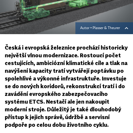
Autor ▪
Plasser & Theurer
Česká i evropská železnice prochází historicky
největší vlnou modernizace. Rostoucí počet
cestujících, ambiciózní klimatické cíle a tlak na
navýšení kapacity tratí vytvářejí poptávku po
spolehlivé a výkonné infrastruktuře. Investuje
se do nových koridorů, rekonstrukcí tratí i do
zavádění evropského zabezpečovacího
systému ETCS. Nestačí ale jen nakoupit
moderní stroje. Důležitý je také dlouhodobý
přístup k jejich správě, údržbě a servisní
podpoře po celou dobu životního cyklu.