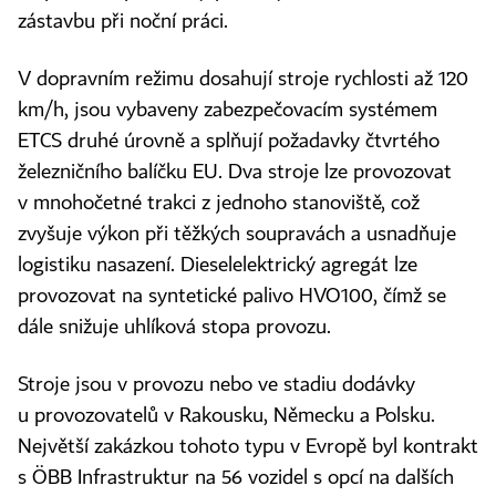
zástavbu při noční práci.
V dopravním režimu dosahují stroje rychlosti až 120
km/h, jsou vybaveny zabezpečovacím systémem
ETCS druhé úrovně a splňují požadavky čtvrtého
železničního balíčku EU. Dva stroje lze provozovat
v mnohočetné trakci z jednoho stanoviště, což
zvyšuje výkon při těžkých soupravách a usnadňuje
logistiku nasazení. Dieselelektrický agregát lze
provozovat na syntetické palivo HVO100, čímž se
dále snižuje uhlíková stopa provozu.
Stroje jsou v provozu nebo ve stadiu dodávky
u provozovatelů v Rakousku, Německu a Polsku.
Největší zakázkou tohoto typu v Evropě byl kontrakt
s ÖBB Infrastruktur na 56 vozidel s opcí na dalších