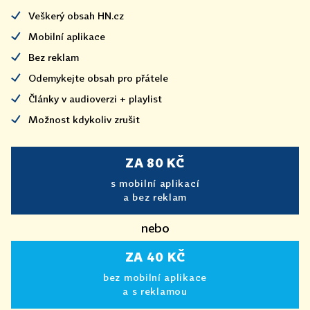
Veškerý obsah HN.cz
Mobilní aplikace
Bez reklam
Odemykejte obsah pro přátele
Články v audioverzi + playlist
Možnost kdykoliv zrušit
ZA 80 KČ
s mobilní aplikací
a bez reklam
nebo
ZA 40 KČ
bez mobilní aplikace
a s reklamou