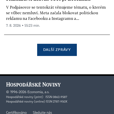
V Podpásovce se tentokrát věnujeme tématu, o kterém
se vůbec nemluví. Meta začala blokovat politickou
reklamu na Facebooku a Instagramu a...
7. 8. 2026 ▪ 55:23 min.
DALŠÍ ZPRÁVY
©
1996-2026
Economia, a.s.
Hospodářské noviny (print) ISSN 0862-9587
Hospodářské noviny (online) ISSN 2787-950X
Certifikováno
Sledujte nás