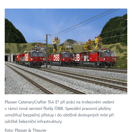
Plasser CatenaryCrafter 15.4 E³ při práci na trolejovém vedení
v rámci nové servisní flotily ÖBB. Speciální pracovní plošiny
umožňují bezpečný přístup i do obtížně dostupných míst při
údržbě železniční infrastruktury.
Foto: Plasser & Theurer