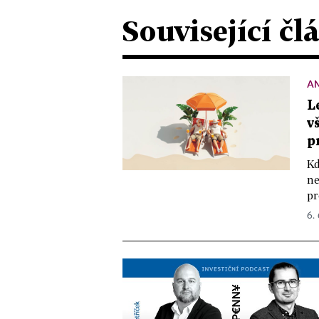
Související čl
A
L
v
p
Kd
ne
pr
6.