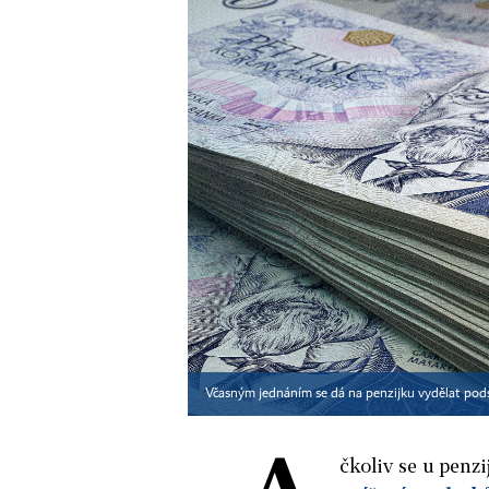
Včasným jednáním se dá na penzijku vydělat pod
čkoliv se u penz