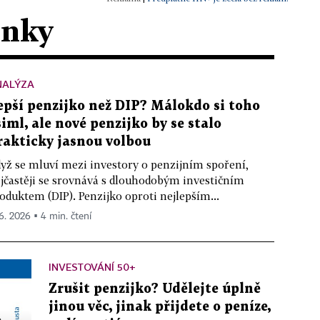
ánky
NALÝZA
epší penzijko než DIP? Málokdo si toho
šiml, ale nové penzijko by se stalo
rakticky jasnou volbou
yž se mluví mezi investory o penzijním spoření,
jčastěji se srovnává s dlouhodobým investičním
oduktem (DIP). Penzijko oproti nejlepším...
 6. 2026 ▪ 4 min. čtení
INVESTOVÁNÍ 50+
Zrušit penzijko? Udělejte úplně
jinou věc, jinak přijdete o peníze,