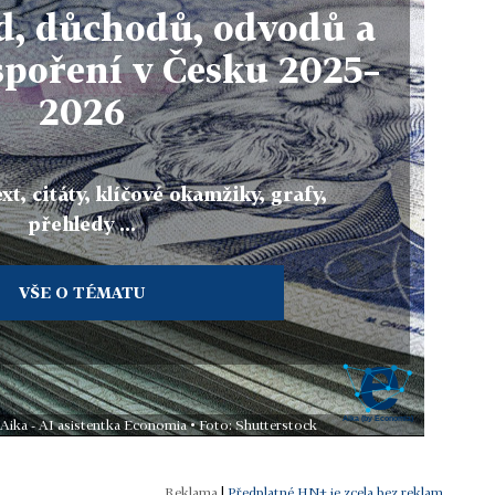
, důchodů, odvodů a
spoření v Česku 2025–
2026
xt, citáty, klíčové okamžiky, grafy,
přehledy ...
VŠE O TÉMATU
 Aika - AI asistentka Economia • Foto: Shutterstock
|
Předplatné HN+ je zcela bez reklam.