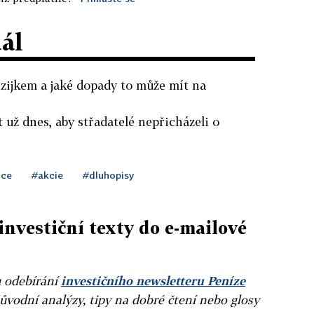
dál
nzijkem a jaké dopady to může mít na
 už dnes, aby střadatelé nepřicházeli o
ice
#akcie
#dluhopisy
investiční texty do e-mailové
u odebírání
investičního newsletteru Peníze
ůvodní analýzy, tipy na dobré čtení nebo glosy