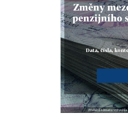
Změny mezd
penzijního 
Data, čísla, konte
Přehled tématu vytvořila