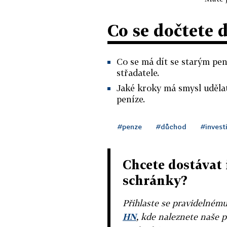
Co se dočtete 
Co se má dít se starým pe
střadatele.
Jaké kroky má smysl udělat
peníze.
#penze
#důchod
#invest
Chcete dostávat 
schránky?
Přihlaste se pravidelném
HN
, kde naleznete naše p