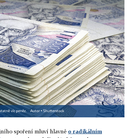
statně víc peněz.
Autor ▪
Shutterstock
ijního spoření mluví hlavně
o radikálním