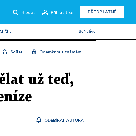
PŘEDPLATNÉ
Hledat
Přihlásit se
BeNative
ALŠÍ
Sdílet
Odemknout známému
ělat už teď,
eníze
ODEBÍRAT AUTORA