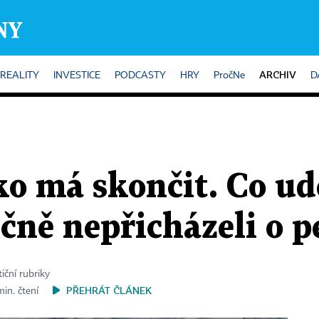
ARCHIV
REALITY
INVESTICE
PODCASTY
HRY
PročNe
D
ko má skončit. Co ud
čně nepřicházeli o p
iční rubriky
PŘEHRÁT ČLÁNEK
min. čtení