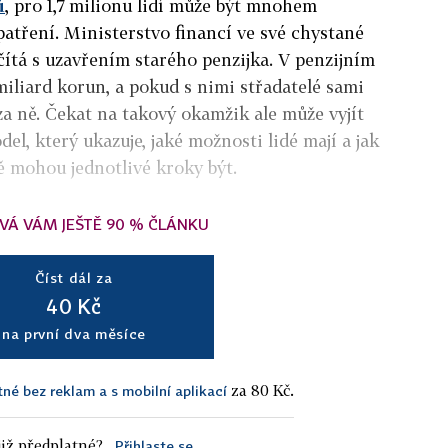
ů
, pro 1,7 milionu lidí může být mnohem
opatření. Ministerstvo financí ve své chystané
čítá s uzavřením starého penzijka. V penzijním
miliard korun, a pokud s nimi střadatelé sami
za ně. Čekat na takový okamžik ale může vyjít
el, který ukazuje, jaké možnosti lidé mají a jak
 mohou jednotlivé kroky být.
VÁ VÁM JEŠTĚ 90 % ČLÁNKU
Číst dál za
40 Kč
na první dva měsíce
za 80 Kč.
tné bez reklam a s mobilní aplikací
iž předplatné?
Přihlaste se