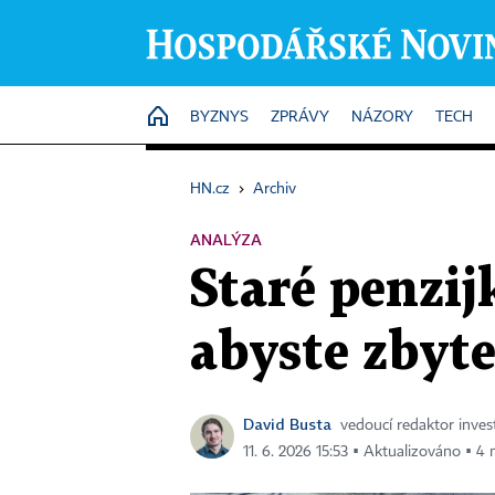
HOME
BYZNYS
ZPRÁVY
NÁZORY
TECH
HN.cz
›
Archiv
ANALÝZA
Staré penzij
abyste zbyte
David Busta
vedoucí redaktor invest
11. 6. 2026 15:53 ▪ Aktualizováno ▪ 4 