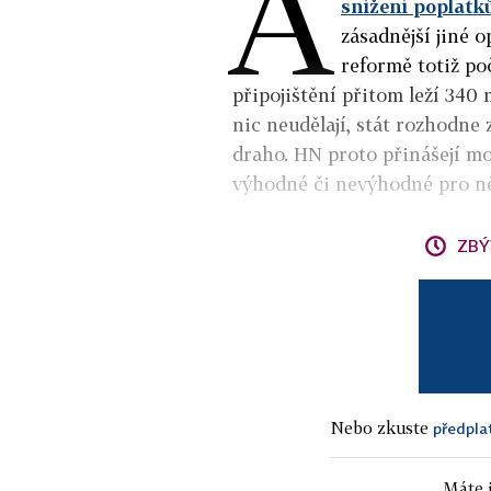
A
snížení poplatk
zásadnější jiné 
reformě totiž po
připojištění přitom leží 340 
nic neudělají, stát rozhodne 
draho. HN proto přinášejí mod
výhodné či nevýhodné pro ně
ZBÝ
Nebo zkuste
předpla
Máte j