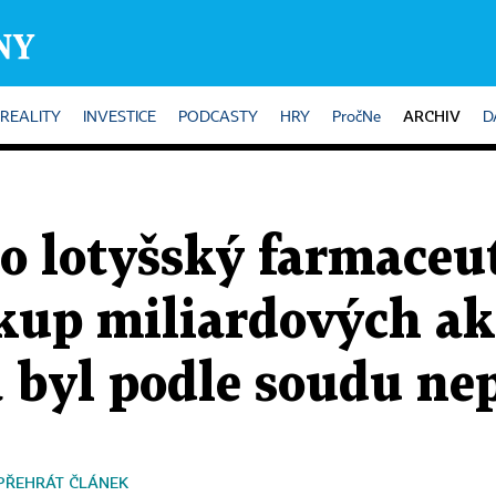
ARCHIV
REALITY
INVESTICE
PODCASTY
HRY
PročNe
D
o lotyšský farmaceu
kup miliardových ak
 byl podle soudu ne
PŘEHRÁT ČLÁNEK