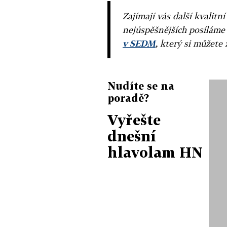
Zajímají vás další kvalit
nejúspěšnějších posíláme
v SEDM
, který si můžete 
Nudíte se na
poradě?
Vyřešte
dnešní
hlavolam HN