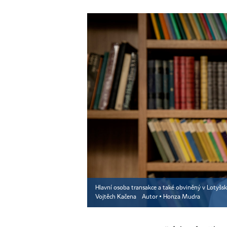
Hlavní osoba transakce a také obviněný v Lotyšsk
Vojtěch Kačena
Autor ▪
Honza Mudra