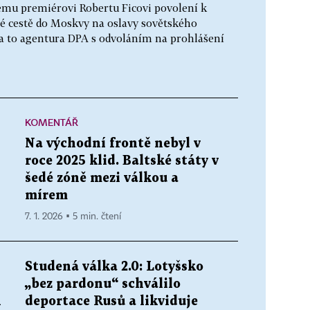
kému premiérovi Robertu Ficovi povolení k
né cestě do Moskvy na oslavy sovětského
dla to agentura DPA s odvoláním na prohlášení
KOMENTÁŘ
Na východní frontě nebyl v
roce 2025 klid. Baltské státy v
šedé zóně mezi válkou a
mírem
7. 1. 2026 ▪ 5 min. čtení
Studená válka 2.0: Lotyšsko
„bez pardonu“ schválilo
h
deportace Rusů a likviduje