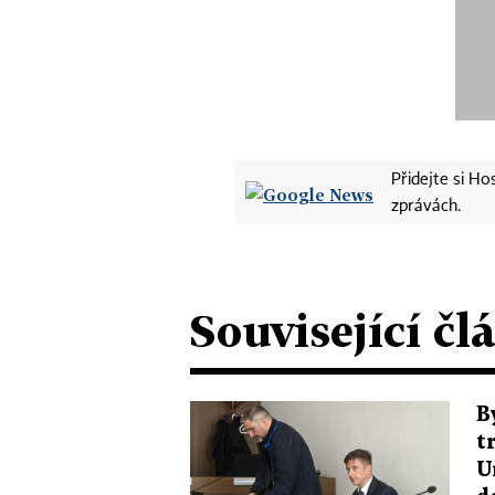
Přidejte si H
zprávách.
Související čl
B
t
U