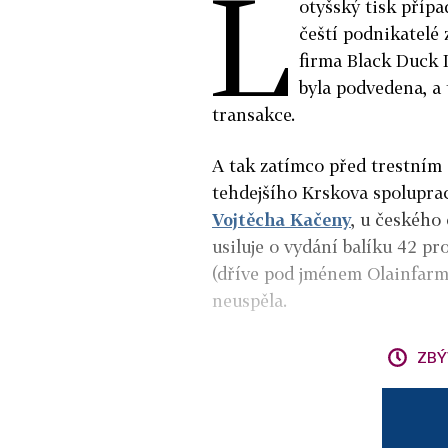
L
otyšský tisk případ
čeští podnikatelé
firma Black Duck I
byla podvedena, a
transakce.
A tak zatímco před trestním 
tehdejšího Krskova spolupra
Vojtěcha Kačeny
, u českého
usiluje o vydání balíku 42 p
(dříve pod jménem Olainfarm)
neuspěla.
ZBÝ