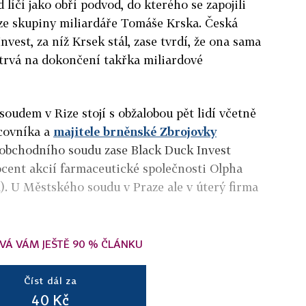
 líčí jako obří podvod, do kterého se zapojili
 ze skupiny miliardáře Tomáše Krska. Česká
nvest, za níž Krsek stál, zase tvrdí, že ona sama
 trvá na dokončení takřka miliardové
soudem v Rize stojí s obžalobou pět lidí včetně
covníka a
majitele brněnské Zbrojovky
 obchodního soudu zase Black Duck Invest
rocent akcií farmaceutické společnosti Olpha
. U Městského soudu v Praze ale v úterý firma
VÁ VÁM JEŠTĚ 90 % ČLÁNKU
Číst dál za
40 Kč