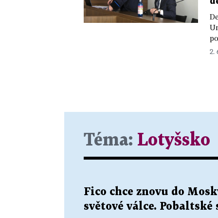
d
De
Un
po
2.
Téma:
Lotyšsko
Fico chce znovu do Moskv
světové válce. Pobaltské