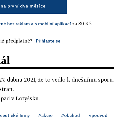
na první dva měsíce
za 80 Kč.
tné bez reklam a s mobilní aplikací
iž předplatné?
Přihlaste se
dál
 27. dubna 2021, že to vedlo k dnešnímu sporu.
stran.
ípad v Lotyšsku.
ceutické firmy
#akcie
#obchod
#podvod