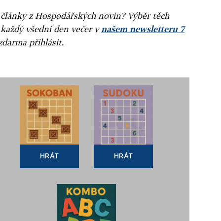
ní články z Hospodářských novin? Výběr těch
 každý všední den večer v
našem newsletteru 7
zdarma přihlásit.
HRÁT
HRÁT