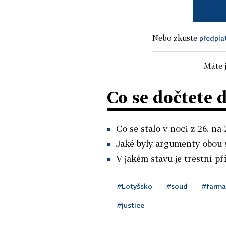
Nebo zkuste
předpla
Máte j
Co se dočtete 
Co se stalo v noci z 26. na
Jaké byly argumenty obou 
V jakém stavu je trestní př
#Lotyšsko
#soud
#farma
#justice