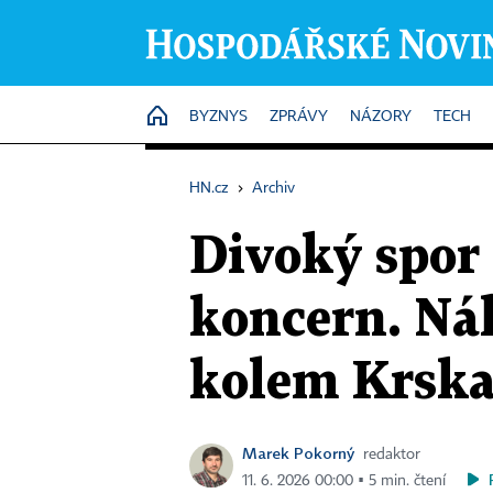
HOME
BYZNYS
ZPRÁVY
NÁZORY
TECH
HN.cz
›
Archiv
Divoký spor 
koncern. Ná
kolem Krska
Marek Pokorný
redaktor
11. 6. 2026 00:00 ▪ 5 min. čtení