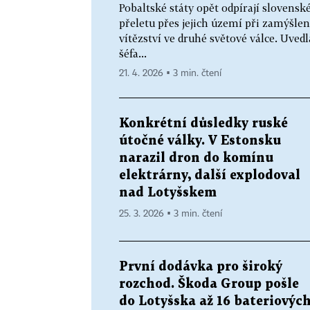
Pobaltské státy opět odpírají slovens
přeletu přes jejich území při zamýšle
vítězství ve druhé světové válce. Uve
šéfa...
21. 4. 2026 ▪ 3 min. čtení
Konkrétní důsledky ruské
útočné války. V Estonsku
narazil dron do komínu
elektrárny, další explodoval
nad Lotyšskem
25. 3. 2026 ▪ 3 min. čtení
První dodávka pro široký
rozchod. Škoda Group pošle
do Lotyšska až 16 bateriovýc