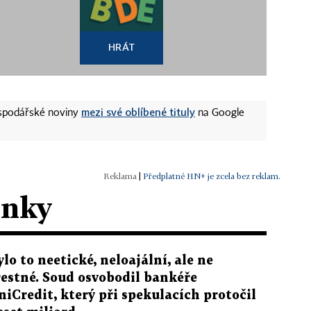
HRÁT
mezi své oblíbené tituly
ospodářské noviny
na Google
|
Předplatné HN+ je zcela bez reklam.
ánky
ylo to neetické, neloajální, ale ne
restné. Soud osvobodil bankéře
niCredit, který při spekulacích protočil