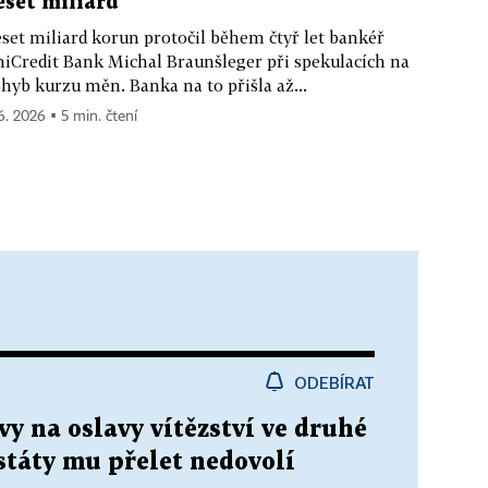
eset miliard
set miliard korun protočil během čtyř let bankéř
iCredit Bank Michal Braunšleger při spekulacích na
hyb kurzu měn. Banka na to přišla až...
 6. 2026 ▪ 5 min. čtení
ODEBÍRAT
y na oslavy vítězství ve druhé
 státy mu přelet nedovolí