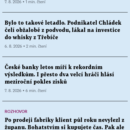
7. 8. 2026 ▪ 1 min. čtení
Bylo to takové letadlo. Podnikatel Chládek
čelí obžalobě z podvodu, lákal na investice
do whisky z Třebíče
6. 8. 2026 ▪ 2 min. čtení
České banky letos míří k rekordním
výsledkům. I přesto dva velcí hráči hlásí
meziroční pokles zisků
7. 8. 2026 ▪ 6 min. čtení
ROZHOVOR
Po prodeji fabriky klient půl roku nevylezl z
županu. Bohatstvím si kupujete čas. Pak ale