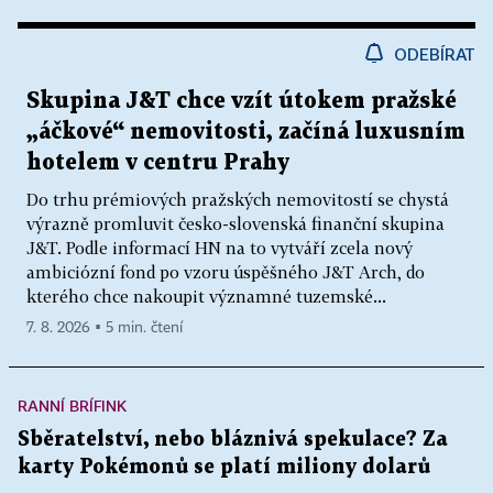
ODEBÍRAT
Skupina J&T chce vzít útokem pražské
„áčkové“ nemovitosti, začíná luxusním
hotelem v centru Prahy
Do trhu prémiových pražských nemovitostí se chystá
výrazně promluvit česko-slovenská finanční skupina
J&T. Podle informací HN na to vytváří zcela nový
ambiciózní fond po vzoru úspěšného J&T Arch, do
kterého chce nakoupit významné tuzemské...
7. 8. 2026 ▪ 5 min. čtení
RANNÍ BRÍFINK
Sběratelství, nebo bláznivá spekulace? Za
karty Pokémonů se platí miliony dolarů