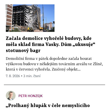
Začala demolice vyhořelé budovy, kde
měla sklad firma Vasky. Dům „ukusuje“
stotunový bagr
Demoliční firma v pátek dopoledne začala bourat
výškovou budovu v někdejším továrním areálu ve Zlíně,
která v červenci vyhořela. Zničený objekt...
7. 8. 2026 ▪ 3 min. čtení
PETR HONZEJK
„Prolhaný hlupák v čele nemyslícího