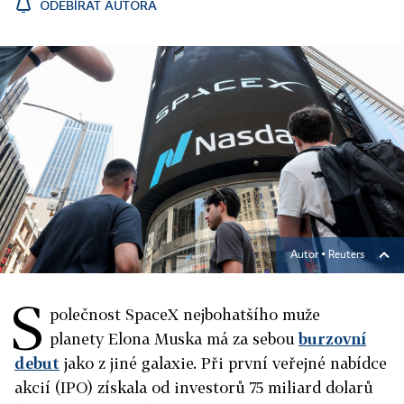
ODEBÍRAT AUTORA
Autor ▪
Reuters
S
polečnost SpaceX nejbohatšího muže
planety Elona Muska má za sebou
burzovní
debut
jako z jiné galaxie. Při první veřejné nabídce
akcií (IPO) získala od investorů 75 miliard dolarů