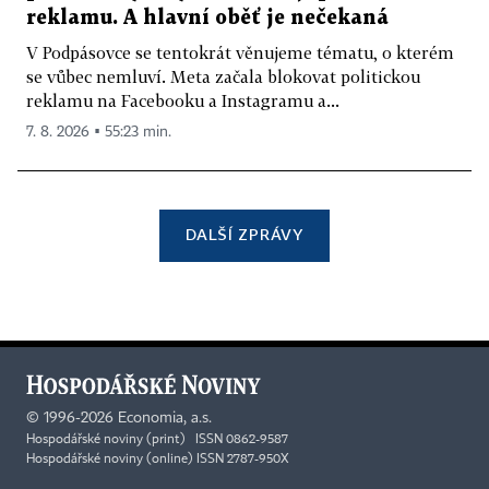
reklamu. A hlavní oběť je nečekaná
V Podpásovce se tentokrát věnujeme tématu, o kterém
se vůbec nemluví. Meta začala blokovat politickou
reklamu na Facebooku a Instagramu a...
7. 8. 2026 ▪ 55:23 min.
DALŠÍ ZPRÁVY
©
1996-2026
Economia, a.s.
Hospodářské noviny (print) ISSN 0862-9587
Hospodářské noviny (online) ISSN 2787-950X