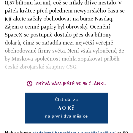
(1,57 bilionu korun), což se nikdy dříve nestalo. V
pátek krátce před polednem newyorského času se
její akcie začaly obchodovat na burze Nasdaq.
Zájem o cenné papíry byl obrovský. Ocenění
SpaceX se postupně dostalo přes dva biliony
dolarů, čímž se zařadila mezi největší veřejně
obchodované firmy světa. Není však vyloučené, že
by Muskova společnost mohla zopakovat příběh
české zbrojařské skupiny CSG.
ZBÝVÁ VÁM JEŠTĚ 90 % ČLÁNKU
Číst dál za
40 Kč
na první dva měsíce
Nebo zkuste
za 80
předplatné bez reklam a s mobilní aplikací