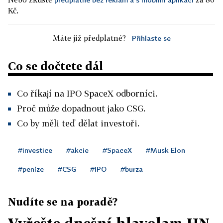
Kč.
Máte již předplatné?
Přihlaste se
Co se dočtete dál
Co říkají na IPO SpaceX odborníci.
Proč může dopadnout jako CSG.
Co by měli teď dělat investoři.
#investice
#akcie
#SpaceX
#Musk Elon
#peníze
#CSG
#IPO
#burza
Nudíte se na poradě?