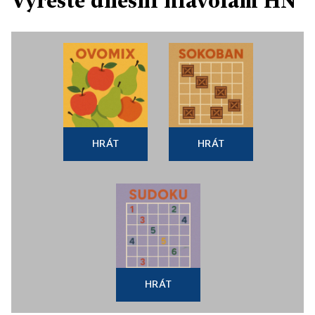
Vyřešte dnešní hlavolam HN
HRÁT
HRÁT
HRÁT