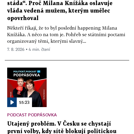
stáda“. Proč Milana Knížáka oslavuje
vláda vedená mužem, kterým umělec
opovrhoval
Někteří říkají, že to byl poslední happening Milana
Knížáka. A něco na tom je. Pohřeb se státními poctami
organizovaný těmi, kterými slavný...
7. 8. 2026 ▪ 4 min. čtení
55:23
PODCAST PODPÁSOVKA
Utajený problém. V Česku se chystají
první volby, kdy sítě blokují politickou