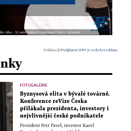
ila Aika - AI asistentka Economia • Foto: Amundi
|
Předplatné HN+ je zcela bez reklam.
ánky
FOTOGALERIE
Byznysová elita v bývalé továrně.
Konference reVize Česka
přilákala prezidenta, investory i
nejvlivnější české podnikatele
Prezident Petr Pavel, investor Karel