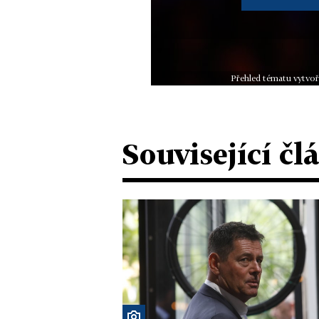
Přehled tématu vytvoř
Související čl