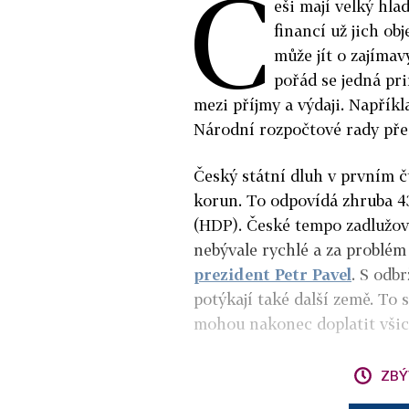
Č
eši mají velký hla
financí už jich ob
může jít o zajíma
pořád se jedná pr
mezi příjmy a výdaji. Napřík
Národní rozpočtové rady pře
Český státní dluh v prvním čt
korun. To odpovídá zhruba 
(HDP). České tempo zadlužov
nebývale rychlé a za problém
prezident Petr Pavel
. S odb
potýkají také další země. To 
mohou nakonec doplatit všic
ZBÝ