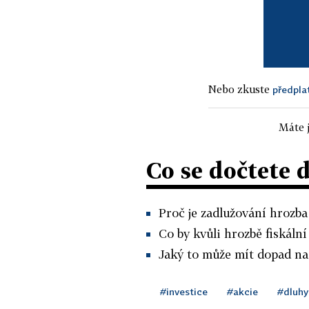
Nebo zkuste
předpla
Máte j
Co se dočtete 
Proč je zadlužování hrozba 
Co by kvůli hrozbě fiskáln
Jaký to může mít dopad na 
#investice
#akcie
#dluhy