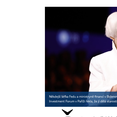
Někdejší šéfka Fedu a ministryně financí v Biden
Investment Forum v Paříži řekla, že jí dělá starost