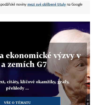
mezi své oblíbené tituly
ospodářské noviny
na Google
 a ekonomické výzvy v
 a zemích G7
xt, citáty, klíčové okamžiky, grafy,
přehledy ...
VŠE O TÉMATU