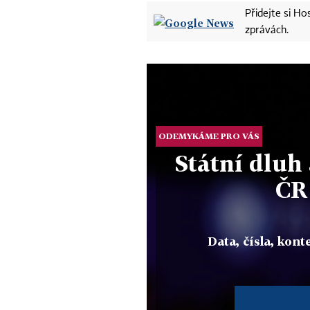
Přidejte si H
zprávách.
ODEMYKÁME PRO VÁS
Státní dluh
ČR
Data, čísla, konte