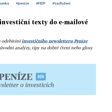
 banka
#peníze
#HDP
#zadlužení
investiční texty do e-mailové
u odebírání
investičního newsletteru Peníze
ůvodní analýzy, tipy na dobré čtení nebo glosy