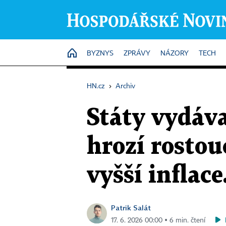
HOME
BYZNYS
ZPRÁVY
NÁZORY
TECH
HN.cz
›
Archiv
Státy vydáv
hrozí rostou
vyšší inflace
Patrik Salát
17. 6. 2026 00:00 ▪ 6 min. čtení