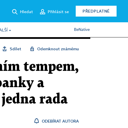
PŘEDPLATNÉ
Hledat
Přihlásit se
BeNative
ALŠÍ
Sdílet
Odemknout známému
dním tempem,
 banky a
n jedna rada
ODEBÍRAT AUTORA