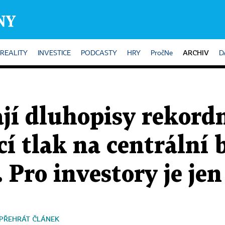
ARCHIV
REALITY
INVESTICE
PODCASTY
HRY
PročNe
D
ají dluhopisy rekor
cí tlak na centrální
. Pro investory je je
PŘEHRÁT ČLÁNEK