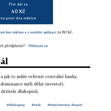
Číst dál za
40 Kč
na první dva měsíce
za 80 Kč.
tné bez reklam a s mobilní aplikací
iž předplatné?
Přihlaste se
dál
a jak to může ovlivnit centrální banky.
í dominance měli dělat investoři.
držitele dluhopisů.
#dluhopisy
#stát
#ministerstvo financí