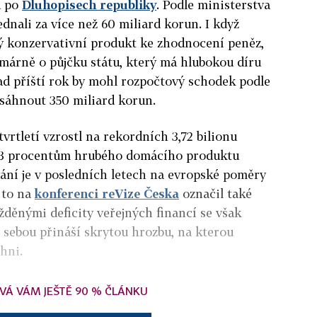
d po
Dluhopisech republiky
. Podle ministerstva
jednali za více než 60 miliard korun. I když
vý konzervativní produkt ke zhodnocení peněz,
imárně o půjčku státu, který má hlubokou díru
lad příští rok by mohl rozpočtový schodek podle
sáhnout 350 miliard korun.
vrtletí vzrostl na rekordních 3,72 bilionu
43 procentům hrubého domácího produktu
ání je v posledních letech na evropské poměry
 to na
konferenci reVize Česka
označil také
ržděnými deficity veřejných financí se však
s sebou přináší skrytou hrozbu, na kterou
hni.
VÁ VÁM JEŠTĚ 90 % ČLÁNKU