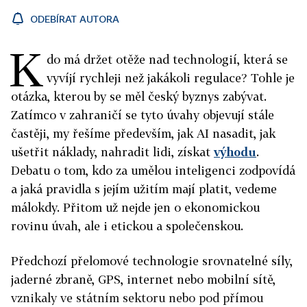
ODEBÍRAT AUTORA
K
do má držet otěže nad technologií, která se
vyvíjí rychleji než jakákoli regulace? Tohle je
otázka, kterou by se měl český byznys zabývat.
Zatímco v zahraničí se tyto úvahy objevují stále
častěji, my řešíme především, jak AI nasadit, jak
ušetřit náklady, nahradit lidi, získat
výhodu
.
Debatu o tom, kdo za umělou inteligenci zodpovídá
a jaká pravidla s jejím užitím mají platit, vedeme
málokdy. Přitom už nejde jen o ekonomickou
rovinu úvah, ale i etickou a společenskou.
Předchozí přelomové technologie srovnatelné síly,
jaderné zbraně, GPS, internet nebo mobilní sítě,
vznikaly ve státním sektoru nebo pod přímou