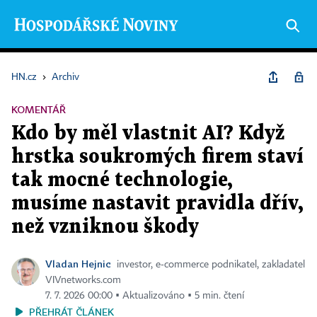
HN.cz
›
Archiv
KOMENTÁŘ
Kdo by měl vlastnit AI? Když
hrstka soukromých firem staví
tak mocné technologie,
musíme nastavit pravidla dřív,
než vzniknou škody
Vladan Hejnic
investor, e-commerce podnikatel, zakladatel
VIVnetworks.com
7. 7. 2026 00:00 ▪ Aktualizováno ▪ 5 min. čtení
PŘEHRÁT ČLÁNEK