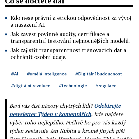
Co se dočtete dál
Kdo nese právní a etickou odpovědnost za vývoj
a nasazení AI.
Jak zavést povinné audity, certifikace a
transparentní testování nejmocnějších modelů.
Jak zajistit transparentnost trénovacích dat a
ochránit osobní údaje.
#AI
#umělá inteligence
#Digitální budoucnost
#digitální revoluce
#technologie
#regulace
Baví vás číst názory chytrých lidí?
Odebírejte
newsletter Týden v komentářích
, kde najdete
výběr toho nejlepšího. Pečlivě ho pro vás každý
týden sestavuje Jan Kubita a kromě jiných píší