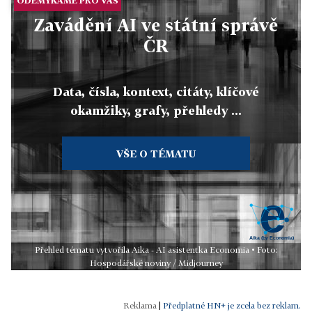
ODEMYKÁME PRO VÁS
Zavádění AI ve státní správě
ČR
Data, čísla, kontext, citáty, klíčové
okamžiky, grafy, přehledy ...
VŠE O TÉMATU
Přehled tématu vytvořila Aika - AI asistentka Economia • Foto:
Hospodářské noviny / Midjourney
|
Předplatné HN+ je zcela bez reklam.