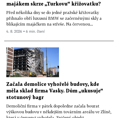
majákem skrze „Turkovu“ křižovatku?
Před několika dny se do jedné pražské křižovatky
přihnalo obří luxusní BMW se začerněnými skly a
blikajícím majáčkem na střeše. Na červenou...
4. 8. 2026 ▪ 6 min. čtení
Začala demolice vyhořelé budovy, kde
měla sklad firma Vasky. Dům „ukusuje“
stotunový bagr
Demoliční firma v pátek dopoledne začala bourat
výškovou budovu v někdejším továrním areálu ve Zlíně,
která v červenci vyhořela. Zničený objekt...