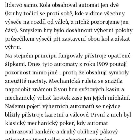
lidstvo samo. Kola obsahoval automat jen dvě
(kruhy točící se proti sobě, kde vidíme všechny
výseče na rozdíl od válců, z nichž pozorujeme jen
část). Smyslem hry bylo dosáhnout výherní polohy
průsečíkem výsečí při zastavení obou kol a získat
výhru.
Na stejném principu fungovaly přístroje opatřené
šipkami. Dnes tyto automaty z roku 1909 poutají
pozornost mimo jiné i proto, že obsahují symboly
zneužité nacisty. Mechanická ruleta se snažila
napodobit známou živou hru světových kasin a
mechanický vrhač kostek zase jen jejich míchání.
Našemu pojetí výherních automatů se nejvíce
blížily přístroje karetní a válcové. První z nich byl
klasický mechanický poker, kdy automat
nahrazoval bankéře a druhý oblíbený pákový
přístroj se třemi válci s různými ovocnými