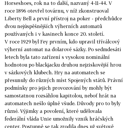
Horseshoes, rok na to další, nazvaný 4-11-44. V
roce 1896 otevřel továrnu, v níž zkonstruoval
Liberty Bell a první přístroj na poker - předchůdce
dvou nejúspěšnějších výherních automatů
používaných i v kasinech konce 20. století.
V roce 1929 byl Fey prvním, kdo upravil tříválcový
výherní automat na dolarové sázky. Po sedmdesáti
letech byla tato zařízení s vysokou nominální
hodnotou po blackjacku druhou nejziskovější hrou
v sázkových klubech. Hry na automatech se
přesunuly do různých míst Spojených států. Právní
podmínky pro jejich provozování by mohly být
samostatnou rozsáhlou kapitolou, neboť hrát na
automatech nešlo úplně všude. Důvody pro to byly
různé. Výjimky a povolení, které udělovala
federální vláda Unie umožnily vznik hráčských
center. Postupně se tak zrodila dnes už světově