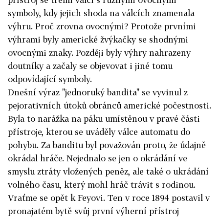
symboly, kdy jejich shoda na válcích znamenala
výhru. Proč zrovna ovocnými? Protože prvními
výhrami byly americké žvýkačky se shodnými
ovocnými znaky. Později byly výhry nahrazeny
doutníky a začaly se objevovat i jiné tomu
odpovídající symboly.
Dnešní výraz "jednoruký bandita" se vyvinul z
pejorativních útoků obránců americké počestnosti.
Byla to narážka na páku umístěnou v pravé části
přístroje, kterou se uváděly válce automatu do
pohybu. Za banditu byl považován proto, že údajně
okrádal hráče. Nejednalo se jen o okrádání ve
smyslu ztráty vložených peněz, ale také o ukrádání
volného času, který mohl hráč trávit s rodinou.
Vraťme se opět k Feyovi. Ten v roce 1894 postavil v
pronajatém bytě svůj první výherní přístroj