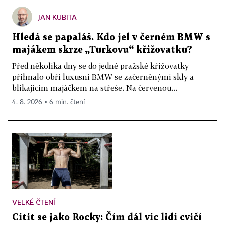
JAN KUBITA
Hledá se papaláš. Kdo jel v černém BMW s
majákem skrze „Turkovu“ křižovatku?
Před několika dny se do jedné pražské křižovatky
přihnalo obří luxusní BMW se začerněnými skly a
blikajícím majáčkem na střeše. Na červenou...
4. 8. 2026 ▪ 6 min. čtení
VELKÉ ČTENÍ
Cítit se jako Rocky: Čím dál víc lidí cvičí