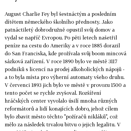
August Charlie Fey byl šestnáctým a posledním
dítětem německého školního přednosty. Jako
patnáctiletý dobrodružně opustil svůj domov a
vydal se napříč Evropou. Po pěti letech našetřil
peníze na cestu do Ameriky a v roce 1885 dorazil
do San Franciska, kde prožívala svůj boom mincová
sázková zařízení. V roce 1890 bylo ve městě 3117
podniků s licencí na prodej alkoholických nápojů -
a to byla místa pro výherní automaty všeho druhu.
V červenci 1893 jich bylo ve městě v provozu 1500 a
tento počet se rychle zvyšoval. Rozšíření
hráčských center vyvolalo úsilí mnoha různých
reformátorů a lidí konajících dobro, jehož cílem
bylo zbavit město těchto "požíračů nikláků", což
mělo za následek trvalou bitvu o jejich legalitu. V