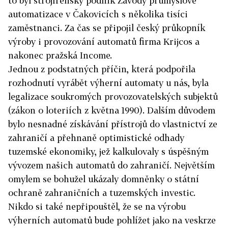
to byl strojírenský podnik Závody průmyslové
automatizace v Čakovicích s několika tisíci
zaměstnanci. Za čas se připojil český průkopník
výroby i provozování automatů firma Krijcos a
nakonec pražská Income.
Jednou z podstatných příčin, která podpořila
rozhodnutí vyrábět výherní automaty u nás, byla
legalizace soukromých provozovatelských subjektů
(zákon o loteriích z května 1990). Dalším důvodem
bylo nesnadné získávání přístrojů do vlastnictví ze
zahraničí a přehnaně optimistické odhady
tuzemské ekonomiky, jež kalkulovaly s úspěšným
vývozem našich automatů do zahraničí. Největším
omylem se bohužel ukázaly domněnky o státní
ochraně zahraničních a tuzemských investic.
Nikdo si také nepřipouštěl, že se na výrobu
výherních automatů bude pohlížet jako na veskrze