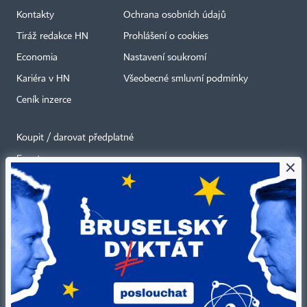
Kontakty
Ochrana osobních údajů
Tiráž redakce HN
Prohlášení o cookies
Economia
Nastavení soukromí
Kariéra v HN
Všeobecné smluvní podmínky
Ceník inzerce
Koupit / darovat předplatné
Eventy
×
Newslettery
RSS kanály
Autorská práva vykonává vydavatel. Bez písemného svolení vydavatele je
zakázáno jakékoli užití částí nebo celku díla, zejména rozmnožování a šíření
jakýmkoli způsobem, mechanickým nebo elektronickým, v českém nebo
jiném jazyce. Bez souhlasu vydavatele je zakázáno též rozmnožování
obsahu pro účely automatizované analýzy textů nebo dat