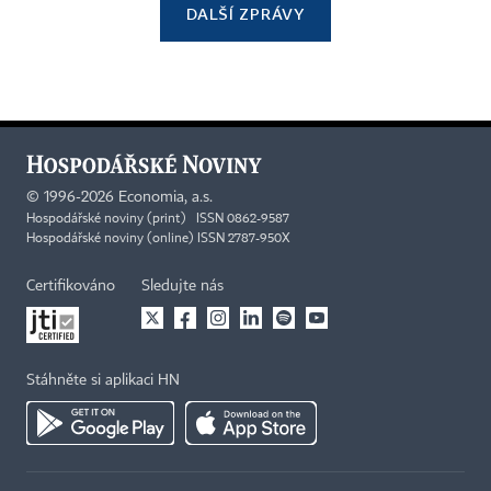
DALŠÍ ZPRÁVY
©
1996-2026
Economia, a.s.
Hospodářské noviny (print) ISSN 0862-9587
Hospodářské noviny (online) ISSN 2787-950X
Certifikováno
Sledujte nás
Stáhněte si aplikaci HN