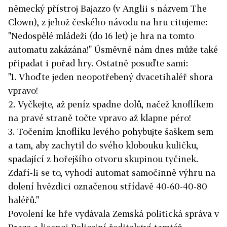
německý přístroj Bajazzo (v Anglii s názvem The
Clown), z jehož českého návodu na hru citujeme:
"Nedospělé mládeži (do 16 let) je hra na tomto
automatu zakázána!" Úsměvně nám dnes může také
připadat i pořad hry. Ostatně posuďte sami:
"1. Vhoďte jeden neopotřebený dvacetihaléř shora
vpravo!
2. Vyčkejte, až peníz spadne dolů, načež knoflíkem
na pravé straně točte vpravo až klapne péro!
3. Točením knoflíku levého pohybujte šaškem sem
a tam, aby zachytil do svého klobouku kuličku,
spadající z hořejšího otvoru skupinou tyčinek.
Zdaří-li se to, vyhodí automat samočinně výhru na
dolení hvězdici označenou střídavě 40-60-40-80
haléřů."
Povolení ke hře vydávala Zemská politická správa v