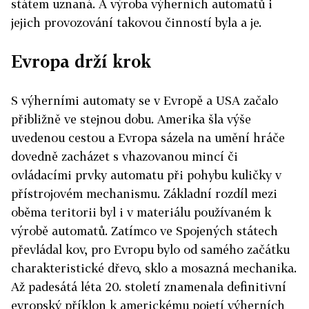
státem uznaná. A výroba výherních automatů i
jejich provozování takovou činností byla a je.
Evropa drží krok
S výherními automaty se v Evropě a USA začalo
přibližně ve stejnou dobu. Amerika šla výše
uvedenou cestou a Evropa sázela na umění hráče
dovedně zacházet s vhazovanou mincí či
ovládacími prvky automatu při pohybu kuličky v
přístrojovém mechanismu. Základní rozdíl mezi
oběma teritorii byl i v materiálu používaném k
výrobě automatů. Zatímco ve Spojených státech
převládal kov, pro Evropu bylo od samého začátku
charakteristické dřevo, sklo a mosazná mechanika.
Až padesátá léta 20. století znamenala definitivní
evropský příklon k americkému pojetí výherních