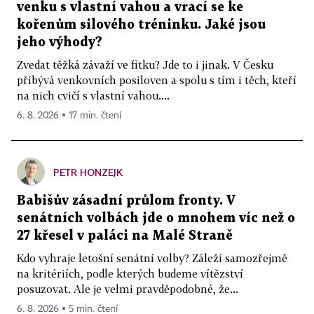
venku s vlastní vahou a vrací se ke
kořenům silového tréninku. Jaké jsou
jeho výhody?
Zvedat těžká závaží ve fitku? Jde to i jinak. V Česku
přibývá venkovních posiloven a spolu s tím i těch, kteří
na nich cvičí s vlastní vahou....
6. 8. 2026 ▪ 17 min. čtení
PETR HONZEJK
Babišův zásadní průlom fronty. V
senátních volbách jde o mnohem víc než o
27 křesel v paláci na Malé Straně
Kdo vyhraje letošní senátní volby? Záleží samozřejmě
na kritériích, podle kterých budeme vítězství
posuzovat. Ale je velmi pravděpodobné, že...
6. 8. 2026 ▪ 5 min. čtení