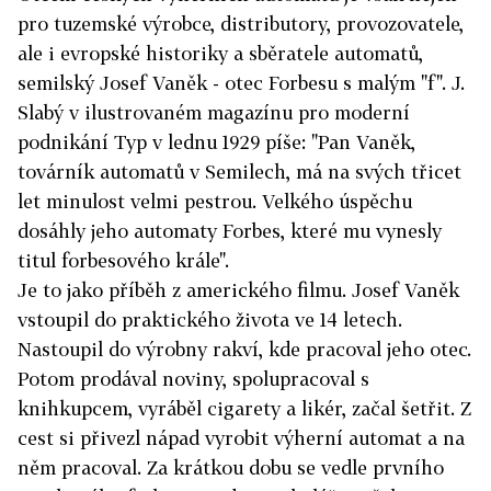
pro tuzemské výrobce, distributory, provozovatele,
ale i evropské historiky a sběratele automatů,
semilský Josef Vaněk - otec Forbesu s malým "f". J.
Slabý v ilustrovaném magazínu pro moderní
podnikání Typ v lednu 1929 píše: "Pan Vaněk,
továrník automatů v Semilech, má na svých třicet
let minulost velmi pestrou. Velkého úspěchu
dosáhly jeho automaty Forbes, které mu vynesly
titul forbesového krále".
Je to jako příběh z amerického filmu. Josef Vaněk
vstoupil do praktického života ve 14 letech.
Nastoupil do výrobny rakví, kde pracoval jeho otec.
Potom prodával noviny, spolupracoval s
knihkupcem, vyráběl cigarety a likér, začal šetřit. Z
cest si přivezl nápad vyrobit výherní automat a na
něm pracoval. Za krátkou dobu se vedle prvního