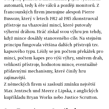
automatů, tedy k éře válců a později monitorů. Z
francouzských firem jmenujme alespoň Pierre
Bussoze, který v letech 1912 až 1915 zkonstruoval
přístroje na vhazování mincí, které putovaly
výherní dráhou. Hráč získal svou výhru jen tehdy,
když mince dosáhly stanoveného cíle. Na stejném
principu fungovala většina dalších přístrojů tzv.
kapsového typu. Lišily se jen počtem překážek pro
minci, počtem kapes pro výši výhry, směrem drah,
velikostí přístroje, hodnotou mince, eventuálně
přídavnými mechanismy, které činily hru
zajímavější.
Z německých firem si zaslouží zmínku největší
Max Jentzsch und Meerz z Lipska, z anglických
kupříkladu Bryan Works nebo Justice Scrutton.