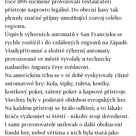
roce 1895 nicméně provozovali restauratéři
přístroje naprosto legálně. Do obecní kasy tak
plynuly značné příjmy umožňující rozvoj celého
regionu.
Úspěch výherních automatů v San Francisku se
rychle rozšířil i do vzdálených regionů na Západě.
Všudypřítomné a složité výherní automaty
provozované ve městě vyvolaly u technicky
nadaného Augusta Feye zvědavost.
Na americkém trhu se v té době vyskytovaly různé
automatové hry: Kola, šipky, ruleta, kostky,
kostkový poker, tažený poker a kapsové přístroje.
Všechny byly v podstatě obdobou evropských her.
Na každém přístroji se hrálo odlišně, a to lákalo
hráče vyzkoušet si štěstí - nikoliv svoji dovednost.
I sami provozovatelé usilovali o další obohacení
fondu her, neboť většina z nich byla stará jako