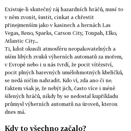
Existuje-li skutečný ráj hazardních hráčů, musí to
v něm zvonit, šustit, cinkat a chřestit
přinejmenším jako v kasinech a hernách Las
Vegas, Reno, Sparks, Carson City, Tonpah, Elko,
Atlantic City...
Ti, kdož okusili atmosféru neopakovatelných a
uším libých zvuků výherních automatů za mořem,
v Evropě nebo i u nás tvrdí, že pocit vítězství,
pocit plných barevných umělohmotných kbelíčků,
se nedá ničím nahradit. Kdo ví, zda ano či ne.
Faktem však je, že nebýt jich, často více i méně
šílených hráčů, nikdy by se nedostal kupříkladu
průmysl výherních automatů na úroveň, kterou
dnes má.
Kdy to všechno začalo?