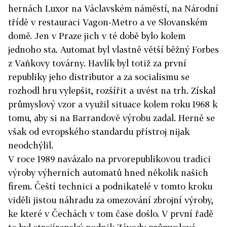
hernách Luxor na Václavském náměstí, na Národní
třídě v restauraci Vagon-Metro a ve Slovanském
domě. Jen v Praze jich v té době bylo kolem
jednoho sta. Automat byl vlastně větší běžný Forbes
z Vaňkovy továrny. Havlík byl totiž za první
republiky jeho distributor a za socialismu se
rozhodl hru vylepšit, rozšířit a uvést na trh. Získal
průmyslový vzor a využil situace kolem roku 1968 k
tomu, aby si na Barrandově výrobu zadal. Herně se
však od evropského standardu přístroj nijak
neodchýlil.
V roce 1989 navázalo na prvorepublikovou tradici
výroby výherních automatů hned několik našich
firem. Čeští technici a podnikatelé v tomto kroku
viděli jistou náhradu za omezování zbrojní výroby,
ke které v Čechách v tom čase došlo. V první řadě