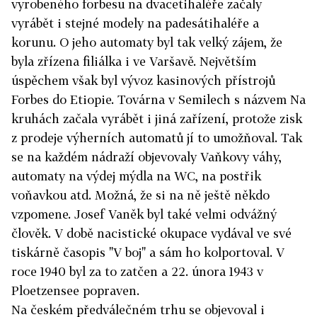
vyrobeného forbesu na dvacetihaléře začaly
vyrábět i stejné modely na padesátihaléře a
korunu. O jeho automaty byl tak velký zájem, že
byla zřízena filiálka i ve Varšavě. Největším
úspěchem však byl vývoz kasinových přístrojů
Forbes do Etiopie. Továrna v Semilech s názvem Na
kruhách začala vyrábět i jiná zařízení, protože zisk
z prodeje výherních automatů jí to umožňoval. Tak
se na každém nádraží objevovaly Vaňkovy váhy,
automaty na výdej mýdla na WC, na postřik
voňavkou atd. Možná, že si na ně ještě někdo
vzpomene. Josef Vaněk byl také velmi odvážný
člověk. V době nacistické okupace vydával ve své
tiskárně časopis "V boj" a sám ho kolportoval. V
roce 1940 byl za to zatčen a 22. února 1943 v
Ploetzensee popraven.
Na českém předválečném trhu se objevoval i