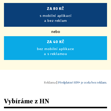
ZA 80 KČ
s mobilní aplikací
a bez reklam
nebo
ZA 40 KČ
bez mobilní aplikace
a s reklamou
|
Předplatné HN+ je zcela bez reklam.
Vybíráme z HN