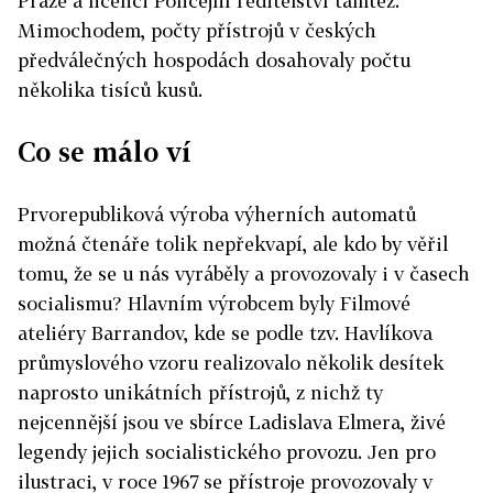
Praze a licenci Policejní ředitelství tamtéž.
Mimochodem, počty přístrojů v českých
předválečných hospodách dosahovaly počtu
několika tisíců kusů.
Co se málo ví
Prvorepubliková výroba výherních automatů
možná čtenáře tolik nepřekvapí, ale kdo by věřil
tomu, že se u nás vyráběly a provozovaly i v časech
socialismu? Hlavním výrobcem byly Filmové
ateliéry Barrandov, kde se podle tzv. Havlíkova
průmyslového vzoru realizovalo několik desítek
naprosto unikátních přístrojů, z nichž ty
nejcennější jsou ve sbírce Ladislava Elmera, živé
legendy jejich socialistického provozu. Jen pro
ilustraci, v roce 1967 se přístroje provozovaly v