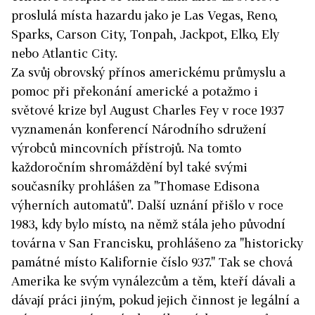
proslulá místa hazardu jako je Las Vegas, Reno,
Sparks, Carson City, Tonpah, Jackpot, Elko, Ely
nebo Atlantic City.
Za svůj obrovský přínos americkému průmyslu a
pomoc při překonání americké a potažmo i
světové krize byl August Charles Fey v roce 1937
vyznamenán konferencí Národního sdružení
výrobců mincovních přístrojů. Na tomto
každoročním shromáždění byl také svými
současníky prohlášen za "Thomase Edisona
výherních automatů". Další uznání přišlo v roce
1983, kdy bylo místo, na němž stála jeho původní
továrna v San Francisku, prohlášeno za "historicky
památné místo Kalifornie číslo 937." Tak se chová
Amerika ke svým vynálezcům a těm, kteří dávali a
dávají práci jiným, pokud jejich činnost je legální a