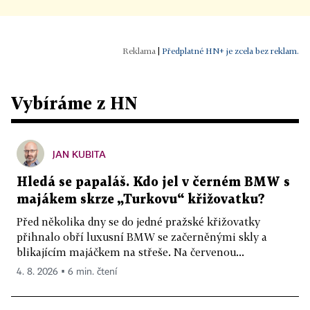
|
Předplatné HN+ je zcela bez reklam.
Vybíráme z HN
JAN KUBITA
Hledá se papaláš. Kdo jel v černém BMW s
majákem skrze „Turkovu“ křižovatku?
Před několika dny se do jedné pražské křižovatky
přihnalo obří luxusní BMW se začerněnými skly a
blikajícím majáčkem na střeše. Na červenou...
4. 8. 2026 ▪ 6 min. čtení