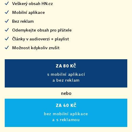
Veškerý obsah HN.cz
Mobilní aplikace
Bez reklam
Odemykejte obsah pro přátele
Články v audioverzi + playlist
Možnost kdykoliv zrušit
ZA 80 KČ
s mobilní aplikací
a bez reklam
nebo
ZA 40 KČ
bez mobilní aplikace
a s reklamou