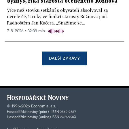
byznys, říká starosta oceněného Rožnova
Více než stovku setkání s obyvateli absolvoval za
necelé čtyři roky ve funkci starosty Rožnova pod
Radhoštěm Jan Kučera. „Snažíme se...
7. 8. 2026 ▪ 32:09 min.
DALŠÍ ZPRÁVY
©
1996-2026
Economia, a.s.
Hospodářské noviny (print) ISSN 0862-9587
Hospodářské noviny (online) ISSN 2787-950X