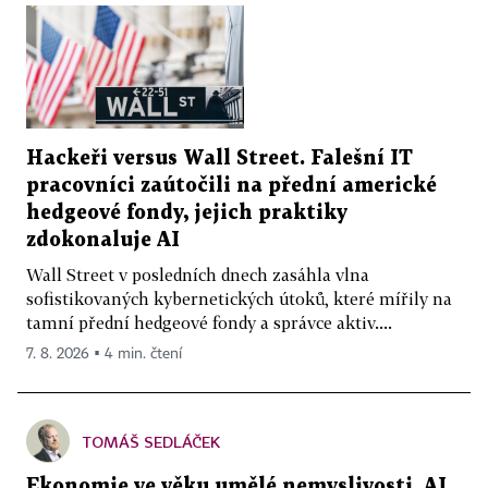
Hackeři versus Wall Street. Falešní IT
pracovníci zaútočili na přední americké
hedgeové fondy, jejich praktiky
zdokonaluje AI
Wall Street v posledních dnech zasáhla vlna
sofistikovaných kybernetických útoků, které mířily na
tamní přední hedgeové fondy a správce aktiv....
7. 8. 2026 ▪ 4 min. čtení
TOMÁŠ SEDLÁČEK
Ekonomie ve věku umělé nemyslivosti. AI