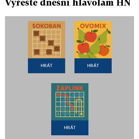
Vyřešte dnešní hlavolam HN
HRÁT
HRÁT
HRÁT