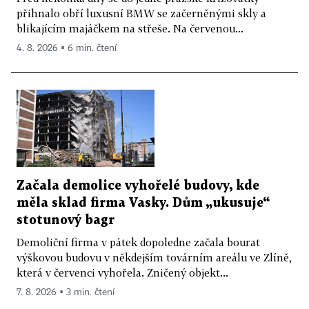
přihnalo obří luxusní BMW se začerněnými skly a
blikajícím majáčkem na střeše. Na červenou...
4. 8. 2026 ▪ 6 min. čtení
Začala demolice vyhořelé budovy, kde
měla sklad firma Vasky. Dům „ukusuje“
stotunový bagr
Demoliční firma v pátek dopoledne začala bourat
výškovou budovu v někdejším továrním areálu ve Zlíně,
která v červenci vyhořela. Zničený objekt...
7. 8. 2026 ▪ 3 min. čtení