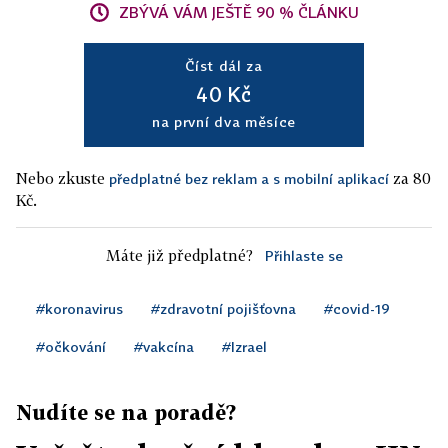
ZBÝVÁ VÁM JEŠTĚ 90 % ČLÁNKU
Číst dál za
40 Kč
na první dva měsíce
Nebo zkuste
za 80
předplatné bez reklam a s mobilní aplikací
Kč.
Máte již předplatné?
Přihlaste se
#koronavirus
#zdravotní pojišťovna
#covid-19
#očkování
#vakcína
#Izrael
Nudíte se na poradě?