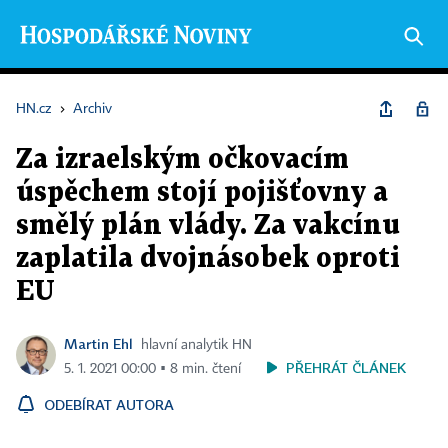
HN.cz
›
Archiv
Za izraelským očkovacím
úspěchem stojí pojišťovny a
smělý plán vlády. Za vakcínu
zaplatila dvojnásobek oproti
EU
Martin Ehl
hlavní analytik HN
PŘEHRÁT ČLÁNEK
5. 1. 2021 00:00 ▪ 8 min. čtení
ODEBÍRAT AUTORA