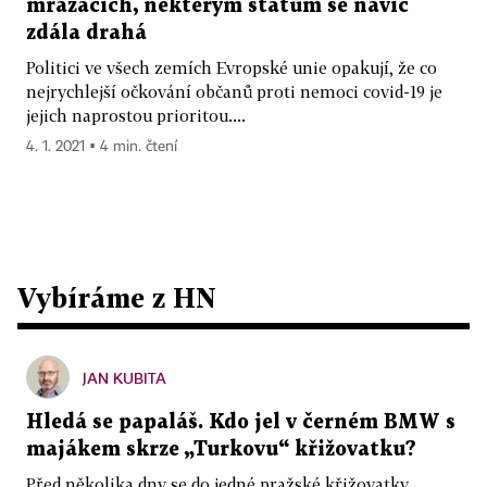
mrazácích, některým státům se navíc
zdála drahá
Politici ve všech zemích Evropské unie opakují, že co
nejrychlejší očkování občanů proti nemoci covid-19 je
jejich naprostou prioritou....
4. 1. 2021 ▪ 4 min. čtení
Vybíráme z HN
JAN KUBITA
Hledá se papaláš. Kdo jel v černém BMW s
majákem skrze „Turkovu“ křižovatku?
Před několika dny se do jedné pražské křižovatky