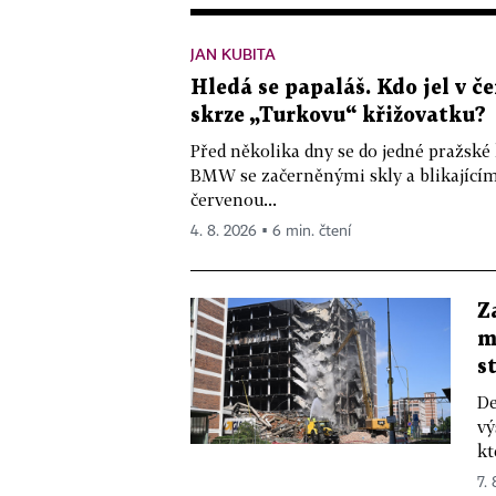
JAN KUBITA
Hledá se papaláš. Kdo jel v
skrze „Turkovu“ křižovatku?
Před několika dny se do jedné pražské
BMW se začerněnými skly a blikající
červenou...
4. 8. 2026 ▪ 6 min. čtení
Z
m
s
De
vý
kt
7.