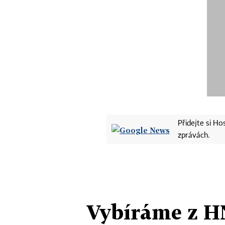
Přidejte si H
zprávách.
Vybíráme z H