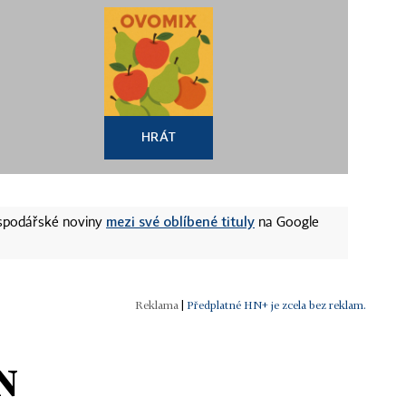
HRÁT
mezi své oblíbené tituly
ospodářské noviny
na Google
|
Předplatné HN+ je zcela bez reklam.
N