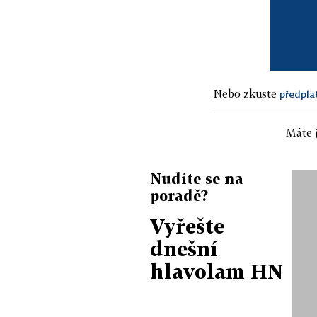
Nebo zkuste
předpla
Máte j
Nudíte se na
poradě?
Vyřešte
dnešní
hlavolam HN