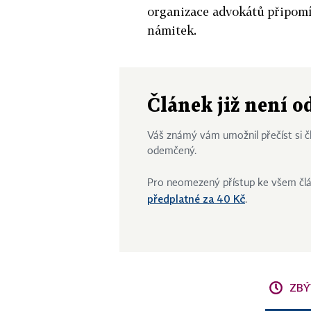
organizace advokátů připom
námitek.
Článek již není 
Váš známý vám umožnil přečíst si čl
odemčený.
Pro neomezený přístup ke všem čl
předplatné za 40 Kč
.
ZBÝ