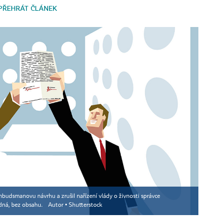
PŘEHRÁT ČLÁNEK
udsmanovu návrhu a zrušil nařízení vlády o živnosti správce
zdná, bez obsahu.
Autor ▪
Shutterstock