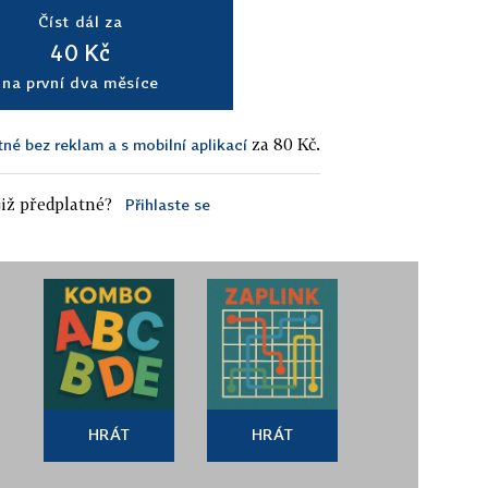
Číst dál za
40 Kč
na první dva měsíce
za 80 Kč.
tné bez reklam a s mobilní aplikací
iž předplatné?
Přihlaste se
HRÁT
HRÁT