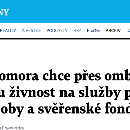
ARCHIV
REALITY
INVESTICE
PODCASTY
HRY
PročNe
D
komora chce přes o
u živnost na služby 
soby a svěřenské fon
 Právní rádce