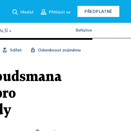
PŘEDPLATNÉ
Hledat
Přihlásit se
BeNative
ALŠÍ
Sdílet
Odemknout známému
mbudsmana
pro
dy