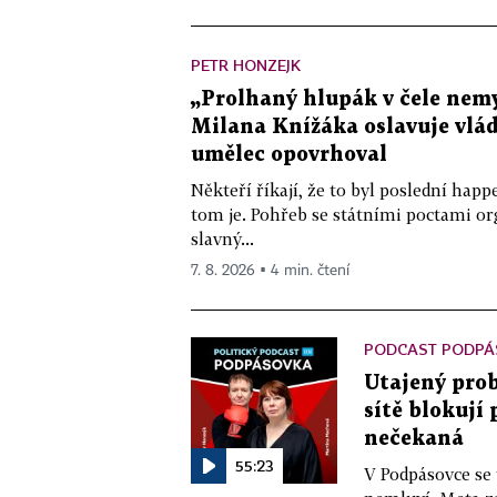
PETR HONZEJK
„Prolhaný hlupák v čele nemy
Milana Knížáka oslavuje vlá
umělec opovrhoval
Někteří říkají, že to byl poslední ha
tom je. Pohřeb se státními poctami o
slavný...
7. 8. 2026 ▪ 4 min. čtení
PODCAST PODPÁ
Utajený prob
sítě blokují
nečekaná
55:23
V Podpásovce se