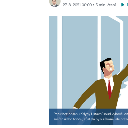
27. 8. 2021 00:00 ▪ 5 min. čtení
Papír bez obsahu Kdyby Ústavní soud vyhověl omb
svěřenského fondu, zůstala by v zákoně, ale prá