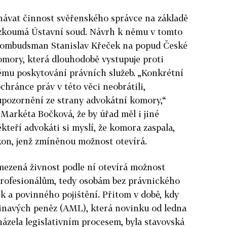
návat činnost svěřenského správce na základě
ezkoumá Ústavní soud. Návrh k němu v tomto
 ombudsman Stanislav Křeček na popud České
mory, která dlouhodobě vystupuje proti
ému poskytování právních služeb. „Konkrétní
chránce práv v této věci neobrátili,
pozornění ze strany advokátní komory,“
arkéta Bočková, že by úřad měl i jiné
teří advokáti si myslí, že komora zaspala,
on, jenž zmíněnou možnost otevírá.
mezená živnost podle ní otevírá možnost
profesionálům, tedy osobám bez právnického
k a povinného pojištění. Přitom v době, kdy
pinavých peněz (AML), která novinku od ledna
házela legislativním procesem, byla stavovská