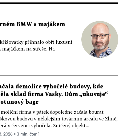
 černém BMW s majákem
 křižovatky přihnalo obří luxusní
m majáčkem na střeše. Na
ačala demolice vyhořelé budovy, kde
ěla sklad firma Vasky. Dům „ukusuje“
totunový bagr
moliční firma v pátek dopoledne začala bourat
škovou budovu v někdejším továrním areálu ve Zlíně,
erá v červenci vyhořela. Zničený objekt...
 8. 2026 ▪ 3 min. čtení