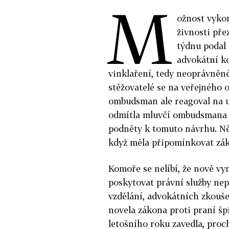
M
ožnost vyko
živnosti př
týdnu podal
advokátní ko
vinklaření, tedy neoprávněn
stěžovatelé se na veřejného o
ombudsman ale reagoval na u
odmítla mluvčí ombudsmana M
podněty k tomuto návrhu. Něk
když měla připomínkovat zák
Komoře se nelíbí, že nově vy
poskytovat právní služby ne
vzdělání, advokátních zkouše
novela zákona proti praní š
letošního roku zavedla, proc