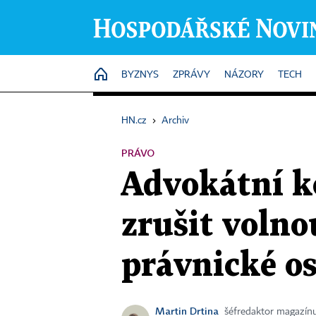
HOME
BYZNYS
ZPRÁVY
NÁZORY
TECH
HN.cz
›
Archiv
PRÁVO
Advokátní 
zrušit volno
právnické o
Martin Drtina
šéfredaktor magazínu