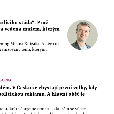
slícího stáda“. Proč
da vedená mužem, kterým
ppening Milana Knížáka. A něco na
rganizovaný těmi, kterými
SOVKA
lém. V Česku se chystají první volby, kdy
 politickou reklamu. A hlavní oběť je
 tentokrát věnujeme tématu, o kterém se vůbec