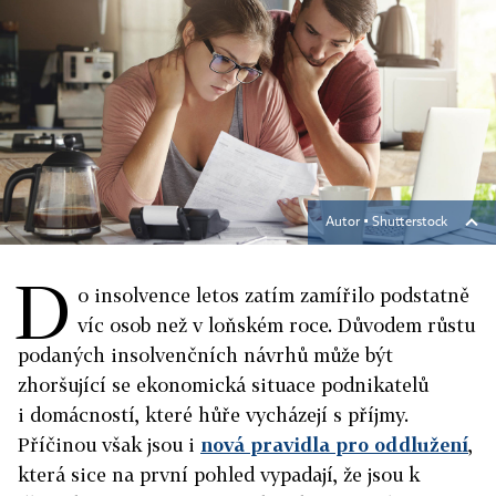
Autor ▪
Shutterstock
D
o insolvence letos zatím zamířilo podstatně
víc osob než v loňském roce. Důvodem růstu
podaných insolvenčních návrhů může být
zhoršující se ekonomická situace podnikatelů
i domácností, které hůře vycházejí s příjmy.
Příčinou však jsou i
nová pravidla pro oddlužení
,
která sice na první pohled vypadají, že jsou k