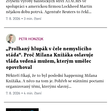
Zvýšení výroby balistických střel ATACMS ve
spolupráci s americkou firmou Lockheed Martin
nějakou dobu potrvá. Agentuře Reuters to řekl...
7. 8. 2026 ▪ 3 min. čtení
PETR HONZEJK
„Prolhaný hlupák v čele nemyslícího
stáda“. Proč Milana Knížáka oslavuje
vláda vedená mužem, kterým umělec
opovrhoval
Někteří říkají, že to byl poslední happening Milana
Knížáka. A něco na tom je. Pohřeb se státními poctami
organizovaný těmi, kterými slavný...
7. 8. 2026 ▪ 4 min. čtení