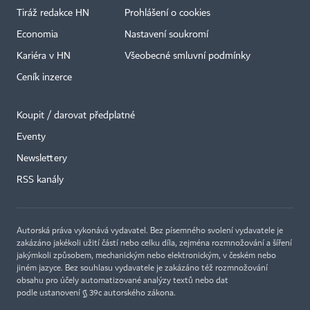
Tiráž redakce HN
Prohlášení o cookies
Economia
Nastavení soukromí
Kariéra v HN
Všeobecné smluvní podmínky
Ceník inzerce
Koupit / darovat předplatné
Eventy
Newslettery
×
RSS kanály
Autorská práva vykonává vydavatel. Bez písemného svolení vydavatele je
zakázáno jakékoli užití částí nebo celku díla, zejména rozmnožování a šíření
jakýmkoli způsobem, mechanickým nebo elektronickým, v českém nebo
jiném jazyce. Bez souhlasu vydavatele je zakázáno též rozmnožování
obsahu pro účely automatizované analýzy textů nebo dat
podle ustanovení § 39c autorského zákona.