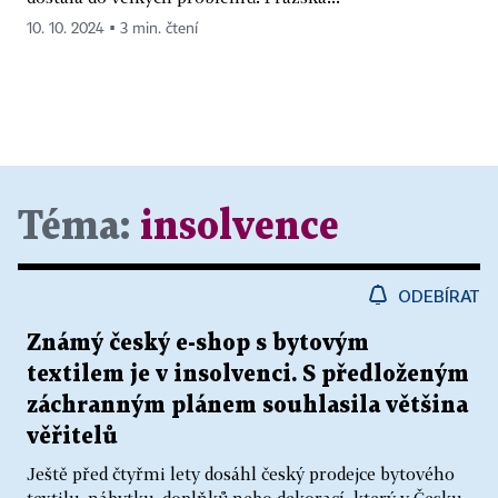
10. 10. 2024 ▪ 3 min. čtení
Téma:
insolvence
ODEBÍRAT
Známý český e-shop s bytovým
textilem je v insolvenci. S předloženým
záchranným plánem souhlasila většina
věřitelů
Ještě před čtyřmi lety dosáhl český prodejce bytového
textilu, nábytku, doplňků nebo dekorací, který v Česku