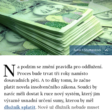
Autor ▪
Shutterstock
N
a podzim se změní pravidla pro oddlužení.
Proces bude trvat tři roky namísto
dosavadních pěti. A to díky tomu, že začne
platit novela insolvenčního zákona. Soudci by
navíc měli dostat k ruce nový systém, který jim
výrazně usnadní určení sumy, kterou by měl
dlužník splatit
. Nově už dlužník nebude muset