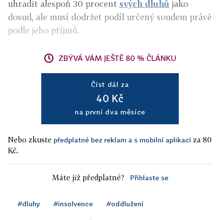
uhradit alespoň 30 procent
svých dluhů
jako
dosud, ale musí dodržet podíl určený soudem právě
podle jeho příjmů.
ZBÝVÁ VÁM JEŠTĚ 80 % ČLÁNKU
Číst dál za
40 Kč
na první dva měsíce
Nebo zkuste
za 80
předplatné bez reklam a s mobilní aplikací
Kč.
Máte již předplatné?
Přihlaste se
#dluhy
#insolvence
#oddlužení