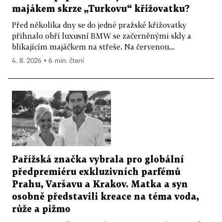
majákem skrze „Turkovu“ křižovatku?
Před několika dny se do jedné pražské křižovatky
přihnalo obří luxusní BMW se začerněnými skly a
blikajícím majáčkem na střeše. Na červenou...
4. 8. 2026 ▪ 6 min. čtení
Pařížská značka vybrala pro globální
předpremiéru exkluzivních parfémů
Prahu, Varšavu a Krakov. Matka a syn
osobně představili kreace na téma voda,
růže a pižmo