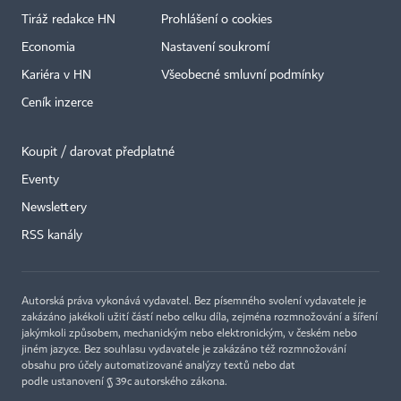
Tiráž redakce HN
Prohlášení o cookies
Economia
Nastavení soukromí
Kariéra v HN
Všeobecné smluvní podmínky
Ceník inzerce
Koupit / darovat předplatné
Eventy
×
Newslettery
RSS kanály
Autorská práva vykonává vydavatel. Bez písemného svolení vydavatele je
zakázáno jakékoli užití částí nebo celku díla, zejména rozmnožování a šíření
jakýmkoli způsobem, mechanickým nebo elektronickým, v českém nebo
jiném jazyce. Bez souhlasu vydavatele je zakázáno též rozmnožování
obsahu pro účely automatizované analýzy textů nebo dat
podle ustanovení § 39c autorského zákona.