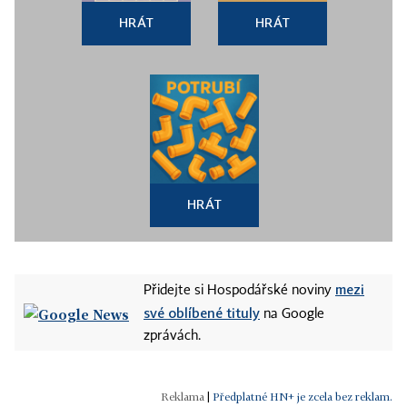
HRÁT
HRÁT
HRÁT
mezi
Přidejte si Hospodářské noviny
své oblíbené tituly
na Google
zprávách.
|
Předplatné HN+ je zcela bez reklam.