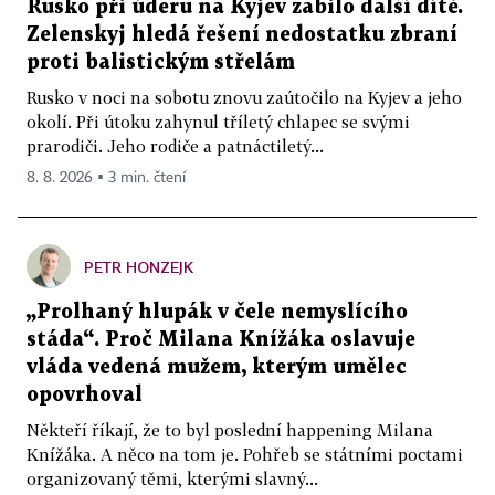
Rusko při úderu na Kyjev zabilo další dítě.
Zelenskyj hledá řešení nedostatku zbraní
proti balistickým střelám
Rusko v noci na sobotu znovu zaútočilo na Kyjev a jeho
okolí. Při útoku zahynul tříletý chlapec se svými
prarodiči. Jeho rodiče a patnáctiletý...
8. 8. 2026 ▪ 3 min. čtení
PETR HONZEJK
„Prolhaný hlupák v čele nemyslícího
stáda“. Proč Milana Knížáka oslavuje
vláda vedená mužem, kterým umělec
opovrhoval
Někteří říkají, že to byl poslední happening Milana
Knížáka. A něco na tom je. Pohřeb se státními poctami
organizovaný těmi, kterými slavný...