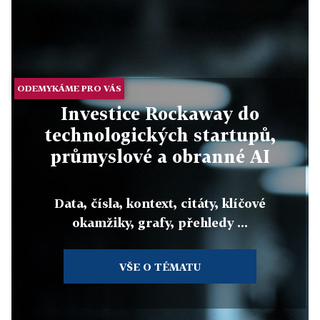
ODEMYKÁME PRO VÁS
Investice Rockaway do
technologických startupů,
průmyslové a obranné AI
Data, čísla, kontext, citáty, klíčové
okamžiky, grafy, přehledy ...
VŠE O TÉMATU