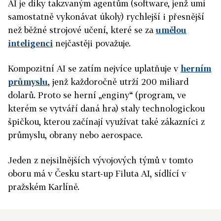
AI je díky takzvaným agentům (software, jenž umí
samostatně vykonávat úkoly) rychlejší i přesnější
než běžné strojové učení, které se za
umělou
inteligenci
nejčastěji považuje.
Kompozitní AI se zatím nejvíce uplatňuje v
herním
průmyslu
, jenž každoročně utrží 200 miliard
dolarů. Proto se herní „enginy“ (
program, ve
kterém se vytváří daná hra)
staly technologickou
špičkou, kterou začínají využívat také zákazníci z
průmyslu, obrany nebo aerospace.
Jeden z nejsilnějších vývojových týmů v tomto
oboru má v Česku start-up Filuta AI, sídlící v
pražském Karlíně.