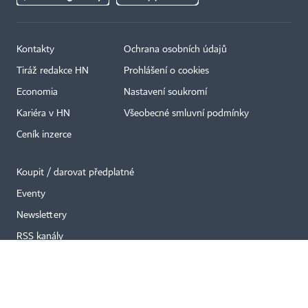
Kontakty
Ochrana osobních údajů
×
Tiráž redakce HN
Prohlášení o cookies
Economia
Nastavení soukromí
Kariéra v HN
Všeobecné smluvní podmínky
Ceník inzerce
Koupit / darovat předplatné
Eventy
Newslettery
RSS kanály
Autorská práva vykonává vydavatel. Bez písemného svolení vydavatele je
zakázáno jakékoli užití částí nebo celku díla, zejména rozmnožování a šíření