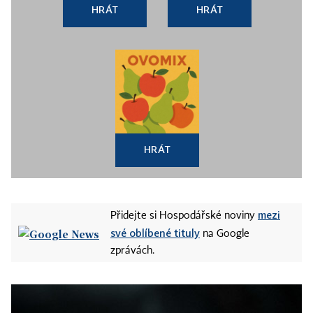
HRÁT
HRÁT
HRÁT
mezi
Přidejte si Hospodářské noviny
své oblíbené tituly
na Google
zprávách.