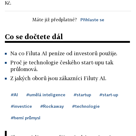
Kč.
Máte již předplatné?
Přihlaste se
Co se dočtete dál
Na co Filuta AI peníze od investorů použije.
Proč je technologie českého start-upu tak
průlomová.
Z jakých oborů jsou zákazníci Filuty AI.
#AI
#umělá inteligence
#startup
#start-up
#investice
#Rockaway
#technologie
#herní průmysl