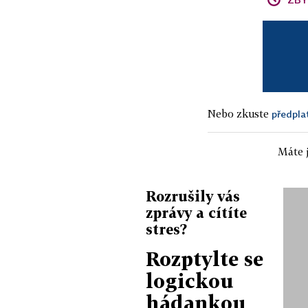
Nebo zkuste
předpla
Máte j
Rozrušily vás
zprávy a cítíte
stres?
Rozptylte se
logickou
hádankou