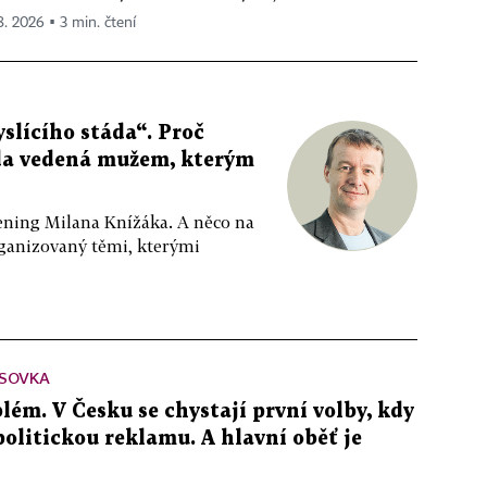
 8. 2026 ▪ 3 min. čtení
slícího stáda“. Proč
da vedená mužem, kterým
ppening Milana Knížáka. A něco na
rganizovaný těmi, kterými
SOVKA
lém. V Česku se chystají první volby, kdy
 politickou reklamu. A hlavní oběť je