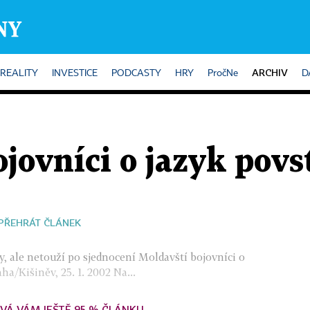
ARCHIV
REALITY
INVESTICE
PODCASTY
HRY
PročNe
D
jovníci o jazyk povs
PŘEHRÁT ČLÁNEK
 ale netouží po sjednocení Moldavští bojovníci o
ha/Kišiněv, 25. 1. 2002 Na...
VÁ VÁM JEŠTĚ 95 % ČLÁNKU