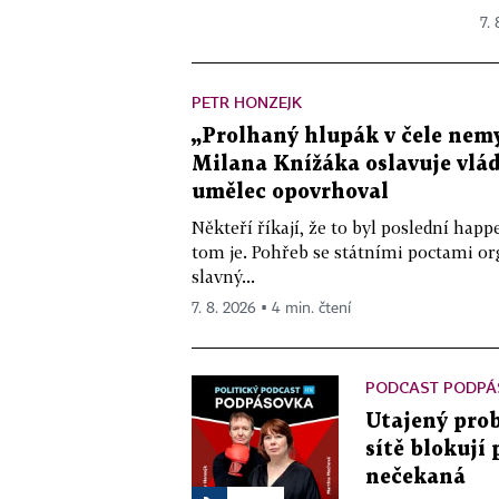
7.
PETR HONZEJK
„Prolhaný hlupák v čele nemy
Milana Knížáka oslavuje vlá
umělec opovrhoval
Někteří říkají, že to byl poslední ha
tom je. Pohřeb se státními poctami o
slavný...
7. 8. 2026 ▪ 4 min. čtení
PODCAST PODPÁ
Utajený prob
sítě blokují
nečekaná