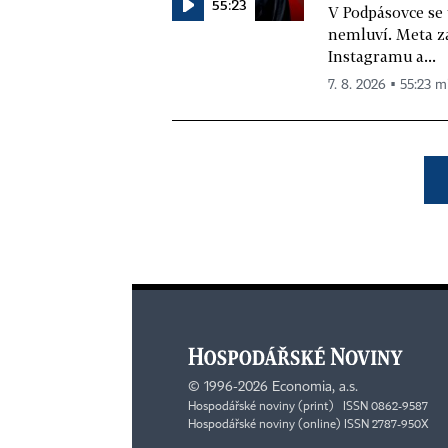
55:23
V Podpásovce se
nemluví. Meta z
Instagramu a...
7. 8. 2026 ▪ 55:23 m
©
1996-2026
Economia, a.s.
Hospodářské noviny (print) ISSN 0862-9587
Hospodářské noviny (online) ISSN 2787-950X