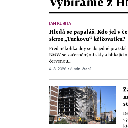
Vybíráme z H
JAN KUBITA
Hledá se papaláš. Kdo jel v
skrze „Turkovu“ křižovatku?
Před několika dny se do jedné pražské
BMW se začerněnými skly a blikající
červenou...
4. 8. 2026 ▪ 6 min. čtení
Z
m
s
De
vý
kt