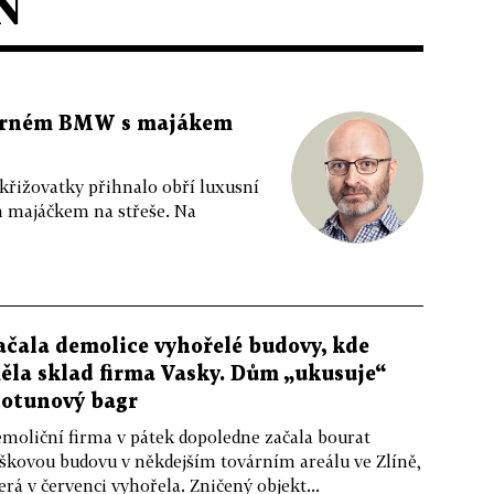
N
 černém BMW s majákem
 křižovatky přihnalo obří luxusní
m majáčkem na střeše. Na
ačala demolice vyhořelé budovy, kde
ěla sklad firma Vasky. Dům „ukusuje“
totunový bagr
moliční firma v pátek dopoledne začala bourat
škovou budovu v někdejším továrním areálu ve Zlíně,
erá v červenci vyhořela. Zničený objekt...