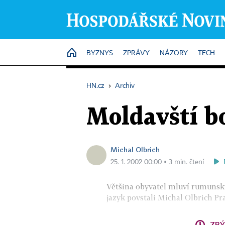
HOME
BYZNYS
ZPRÁVY
NÁZORY
TECH
HN.cz
›
Archiv
Moldavští bo
Michal Olbrich
25. 1. 2002 00:00 ▪ 3 min. čtení
Většina obyvatel mluví rumunsky,
jazyk povstali Michal Olbrich Pra
ZBÝ